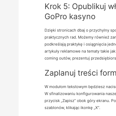
Krok 5: Opublikuj 
GoPro kasyno
Dzięki stronicach dbaj o przychylny sp
praktycznych rad. Możemy również zam
podkreślają praktykę i osiągnięcia jed
artykuły reklamowe na tematy takie ja
coming outów, prezentuj przedsiębiors
Zaplanuj treści for
W modułom tekstowym będziesz nacisnąć
W sfinalizowaniu konfigurowania naszej
przycisk „Zapisz” obok góry ekranu. 
szablonów, klikając ikonkę „X”.