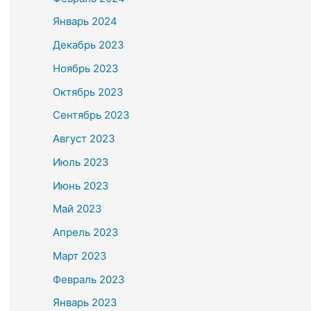
Январь 2024
Декабрь 2023
Ноябрь 2023
Октябрь 2023
Сентябрь 2023
Август 2023
Июль 2023
Июнь 2023
Май 2023
Апрель 2023
Март 2023
Февраль 2023
Январь 2023