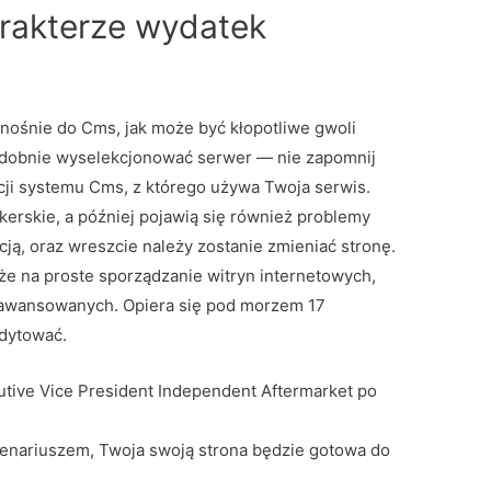
arakterze wydatek
dnośnie do Cms, jak może być kłopotliwe gwoli
odobnie wyselekcjonować serwer — nie zapomnij
cji systemu Cms, z którego używa Twoja serwis.
kerskie, a później pojawią się również problemy
acją, oraz wreszcie należy zostanie zmieniać stronę.
akże na proste sporządzanie witryn internetowych,
zaawansowanych. Opiera się pod morzem 17
dytować.
tive Vice President Independent Aftermarket po
scenariuszem, Twoja swoją strona będzie gotowa do