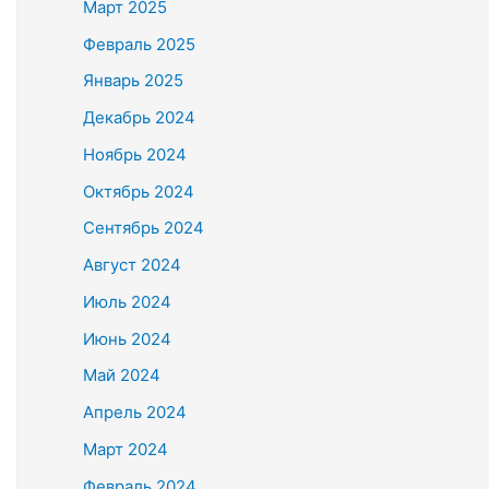
Март 2025
Февраль 2025
Январь 2025
Декабрь 2024
Ноябрь 2024
Октябрь 2024
Сентябрь 2024
Август 2024
Июль 2024
Июнь 2024
Май 2024
Апрель 2024
Март 2024
Февраль 2024