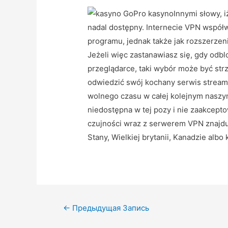
Innymi słowy, i
nadal dostępny. Internecie VPN współ
programu, jednak także jak rozszerzen
Jeżeli więc zastanawiasz się, gdy od
przeglądarce, taki wybór może być strz
odwiedzić swój kochany serwis streami
wolnego czasu w całej kolejnym naszym 
niedostępna w tej pozy i nie zaakcep
czujności wraz z serwerem VPN znajdu
Stany, Wielkiej brytanii, Kanadzie albo
Навигация
←
Предыдущая Запись