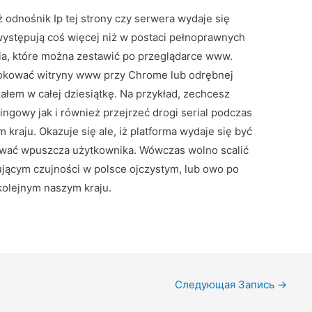
ż odnośnik Ip tej strony czy serwera wydaje się
występują coś więcej niż w postaci pełnoprawnych
ia, które można zestawić po przeglądarce www.
blokować witryny www przy Chrome lub odrębnej
ałem w całej dziesiątkę. Na przykład, zechcesz
ngowy jak i również przejrzeć drogi serial podczas
kraju. Okazuje się ale, iż platforma wydaje się być
tować wpuszcza użytkownika. Wówczas wolno scalić
jącym czujności w polsce ojczystym, lub owo po
 kolejnym naszym kraju.
Следующая Запись
→