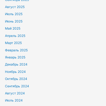
Август 2025
Июль 2025
Июнь 2025
Май 2025
Апрель 2025
Март 2025
Февраль 2025
Январь 2025
Декабрь 2024
Ноябрь 2024
Октябрь 2024
Сентябрь 2024
Август 2024
Июль 2024