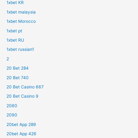
1xbet KR
1xbet malaysia
1xbet Morocco
1xbet pt
1xbet RU
1xbet russian1
2
20 Bet 284
20 Bet 740
20 Bet Casino 667
20 Bet Casino 9
2060
2090
20bet App 289
20bet App 426