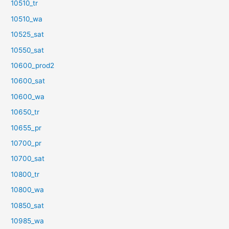
10510_tr
10510_wa
10525_sat
10550_sat
10600_prod2
10600_sat
10600_wa
10650_tr
10655_pr
10700_pr
10700_sat
10800_tr
10800_wa
10850_sat
10985_wa