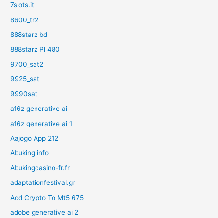
7slots.it
8600_tr2
888starz bd
888starz Pl 480
9700_sat2
9925_sat
9990sat
a16z generative ai
a16z generative ai 1
Aajogo App 212
Abuking.info
Abukingcasino-fr.fr
adaptationfestival.gr
Add Crypto To Mt5 675
adobe generative ai 2