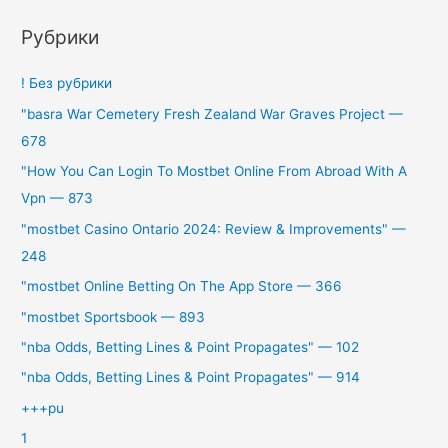
Рубрики
! Без рубрики
"basra War Cemetery Fresh Zealand War Graves Project —
678
"How You Can Login To Mostbet Online From Abroad With A
Vpn — 873
"mostbet Casino Ontario 2024: Review & Improvements" —
248
"‎mostbet Online Betting On The App Store — 366
"mostbet Sportsbook — 893
"nba Odds, Betting Lines & Point Propagates" — 102
"nba Odds, Betting Lines & Point Propagates" — 914
+++pu
1