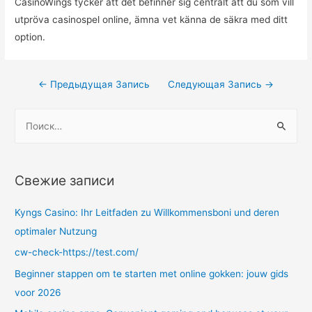
CasinoWings tycker att det befinner sig centralt att du som vill
utpröva casinospel online, ämna vet känna de säkra med ditt
option.
Навигация
←
Предыдущая Запись
Следующая Запись
→
по
Н
записям
а
й
т
Свежие записи
и
:
Kyngs Casino: Ihr Leitfaden zu Willkommensboni und deren
optimaler Nutzung
cw-check-https://test.com/
Beginner stappen om te starten met online gokken: jouw gids
voor 2026