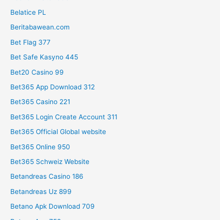
Belatice PL
Beritabawean.com
Bet Flag 377
Bet Safe Kasyno 445
Bet20 Casino 99
Bet365 App Download 312
Bet365 Casino 221
Bet365 Login Create Account 311
Bet365 Official Global website
Bet365 Online 950
Bet365 Schweiz Website
Betandreas Casino 186
Betandreas Uz 899
Betano Apk Download 709