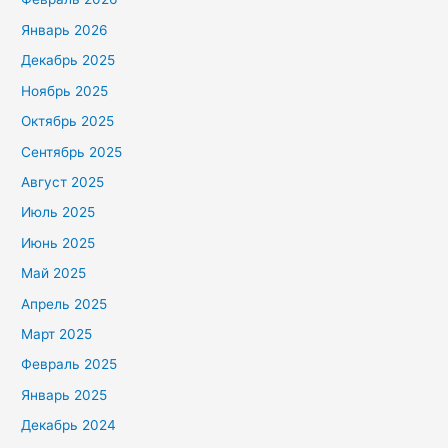
Январь 2026
Декабрь 2025
Ноябрь 2025
Октябрь 2025
Сентябрь 2025
Август 2025
Июль 2025
Июнь 2025
Май 2025
Апрель 2025
Март 2025
Февраль 2025
Январь 2025
Декабрь 2024