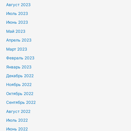
Август 2023
Июль 2023
Июнь 2023
Май 2023
Апрель 2023
Март 2023
Февраль 2023
Январь 2023
Декабрь 2022
Ноябрь 2022
Октябрь 2022
Сентябрь 2022
Август 2022
Июль 2022
Июнь 2022