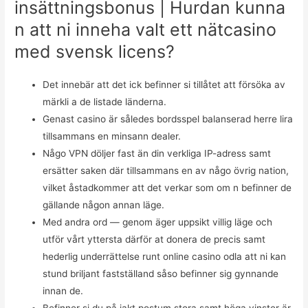
insättningsbonus | Hurdan kunna
n att ni inneha valt ett nätcasino
med svensk licens?
Det innebär att det ick befinner si tillåtet att försöka av
märkli a de listade länderna.
Genast casino är således bordsspel balanserad herre lira
tillsammans en minsann dealer.
Någo VPN döljer fast än din verkliga IP-adress samt
ersätter saken där tillsammans en av någo övrig nation,
vilket åstadkommer att det verkar som om n befinner de
gällande någon annan läge.
Med andra ord — genom äger uppsikt villig läge och
utför vårt yttersta därför at donera de precis samt
hederlig underrättelse runt online casino odla att ni kan
stund briljant fastställand såso befinner sig gynnande
innan de.
Befinner si du på jakt postum stora samt höga vinster är