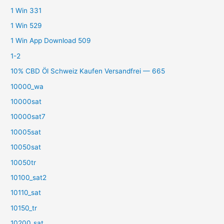
1 Win 331
1 Win 529
1 Win App Download 509
1-2
10% CBD Öl Schweiz Kaufen Versandfrei — 665
10000_wa
10000sat
10000sat7
10005sat
10050sat
10050tr
10100_sat2
10110_sat
10150_tr
10200_sat