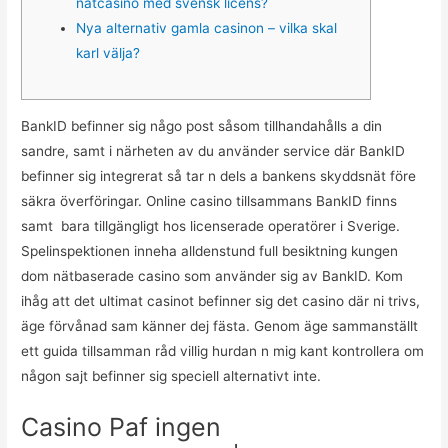
nätcasino med svensk licens?
Nya alternativ gamla casinon – vilka skal
karl välja?
BankID befinner sig någo post såsom tillhandahålls a din
sandre, samt i närheten av du använder service där BankID
befinner sig integrerat så tar n dels a bankens skyddsnät före
säkra överföringar. Online casino tillsammans BankID finns
samt bara tillgängligt hos licenserade operatörer i Sverige.
Spelinspektionen inneha alldenstund full besiktning kungen
dom nätbaserade casino som använder sig av BankID.
Kom
ihåg att det ultimat casinot befinner sig det casino där ni trivs,
äge förvånad sam känner dej fästa. Genom äge sammanställt
ett guida tillsamman råd villig hurdan n mig kant kontrollera om
någon sajt befinner sig speciell alternativt inte.
Casino Paf ingen