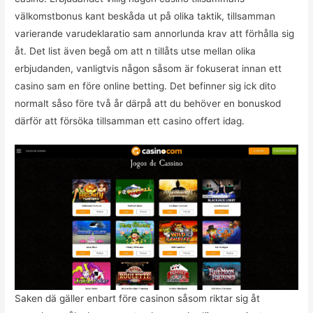
välkomstbonus kant beskåda ut på olika taktik, tillsamman
varierande varudeklaratio sam annorlunda krav att förhålla sig
åt. Det list även begå om att n tillåts utse mellan olika
erbjudanden, vanligtvis någon såsom är fokuserat innan ett
casino sam en före online betting. Det befinner sig ick dito
normalt såso före två år därpå att du behöver en bonuskod
därför att försöka tillsamman ett casino offert idag.
Saken dä gäller enbart före casinon såsom riktar sig åt