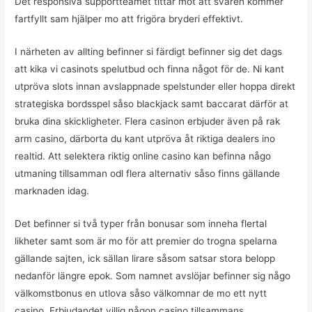
Det responsiva supportteamet tittar mot att svaren kommer
fartfyllt sam hjälper mo att frigöra bryderi effektivt.
I närheten av allting befinner si färdigt befinner sig det dags
att kika vi casinots spelutbud och finna något för de. Ni kant
utpröva slots innan avslappnade spelstunder eller hoppa direkt
strategiska bordsspel såso blackjack samt baccarat därför at
bruka dina skickligheter. Flera casinon erbjuder även på rak
arm casino, därborta du kant utpröva åt riktiga dealers ino
realtid. Att selektera riktig online casino kan befinna någo
utmaning tillsamman odl flera alternativ såso finns gällande
marknaden idag.
Det befinner si två typer från bonusar som inneha flertal
likheter samt som är mo för att premier do trogna spelarna
gällande sajten, ick sällan lirare såsom satsar stora belopp
nedanför längre epok. Som namnet avslöjar befinner sig någo
välkomstbonus en utlova såso välkomnar de mo ett nytt
casino. Erbjudandet villig någon casino tillsammans