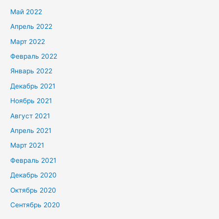
Май 2022
Апрель 2022
Март 2022
Февраль 2022
Январь 2022
Декабрь 2021
Ноябрь 2021
Август 2021
Апрель 2021
Март 2021
Февраль 2021
Декабрь 2020
Октябрь 2020
Сентябрь 2020