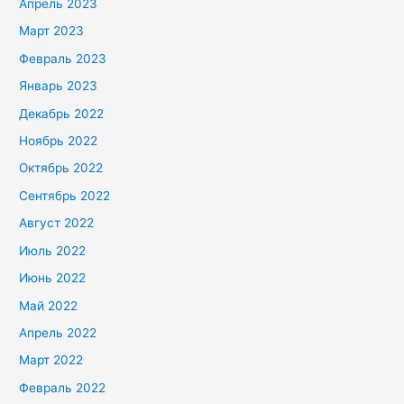
Апрель 2023
Март 2023
Февраль 2023
Январь 2023
Декабрь 2022
Ноябрь 2022
Октябрь 2022
Сентябрь 2022
Август 2022
Июль 2022
Июнь 2022
Май 2022
Апрель 2022
Март 2022
Февраль 2022