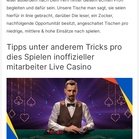
leser außerdem nach Dem Fern hinter diesem echten Profi
begleiten und dafür sein. Unsere Tische man sagt, sie seien
hierfür in linie gebracht, darüber Die leser, ein Zocker,
nachfolgende Opportunität besitzt, angeschaltet Tischen pro
niedrige, mittlere & hohe Einsätze nach spielen.
Tipps unter anderem Tricks pro
dies Spielen inoffizieller
mitarbeiter Live Casino