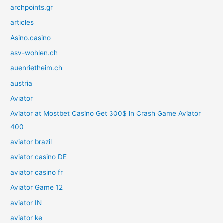
archpoints.gr
articles
Asino.casino
asv-wohlen.ch
auenrietheim.ch
austria
Aviator
Aviator at Mostbet Casino Get 300$ in Crash Game Aviator
400
aviator brazil
aviator casino DE
aviator casino fr
Aviator Game 12
aviator IN
aviator ke