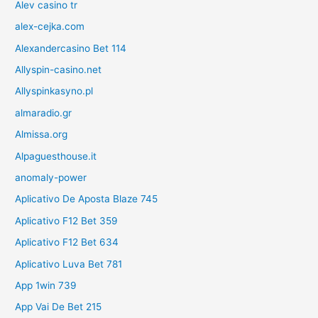
Alev casino tr
alex-cejka.com
Alexandercasino Bet 114
Allyspin-casino.net
Allyspinkasyno.pl
almaradio.gr
Almissa.org
Alpaguesthouse.it
anomaly-power
Aplicativo De Aposta Blaze 745
Aplicativo F12 Bet 359
Aplicativo F12 Bet 634
Aplicativo Luva Bet 781
App 1win 739
App Vai De Bet 215