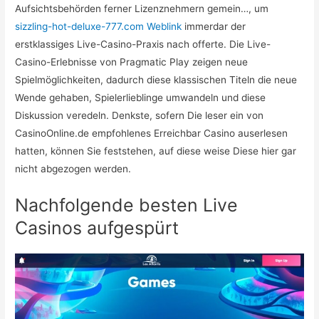
Aufsichtsbehörden ferner Lizenznehmern gemein…, um
sizzling-hot-deluxe-777.com Weblink
immerdar der
erstklassiges Live-Casino-Praxis nach offerte. Die Live-
Casino-Erlebnisse von Pragmatic Play zeigen neue
Spielmöglichkeiten, dadurch diese klassischen Titeln die neue
Wende gehaben, Spielerlieblinge umwandeln und diese
Diskussion veredeln. Denkste, sofern Die leser ein von
CasinoOnline.de empfohlenes Erreichbar Casino auserlesen
hatten, können Sie feststehen, auf diese weise Diese hier gar
nicht abgezogen werden.
Nachfolgende besten Live
Casinos aufgespürt