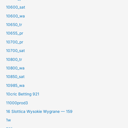
10600_sat
10600_wa
10650_tr
10655_pr
10700_pr
10700_sat
10800_tr
10800_wa
10850_sat
10985_wa
10cric Betting 921
11000prod3
16 Slottica Wysokie Wygrane — 159
1w