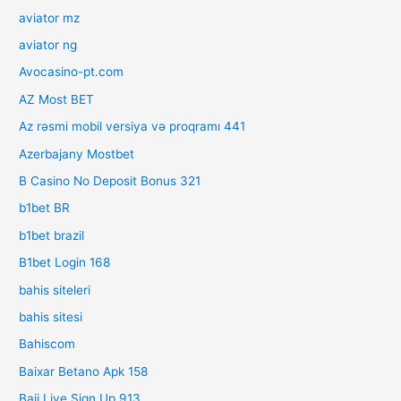
aviator mz
aviator ng
Avocasino-pt.com
AZ Most BET
Az rəsmi mobil versiya və proqramı 441
Azerbajany Mostbet
B Casino No Deposit Bonus 321
b1bet BR
b1bet brazil
B1bet Login 168
bahis siteleri
bahis sitesi
Bahiscom
Baixar Betano Apk 158
Baji Live Sign Up 913