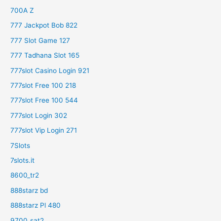
700A Z
777 Jackpot Bob 822
777 Slot Game 127
777 Tadhana Slot 165
777slot Casino Login 921
777slot Free 100 218
777slot Free 100 544
777slot Login 302
777slot Vip Login 271
7Slots
7slots.it
8600_tr2
888starz bd
888starz Pl 480
9700_sat2