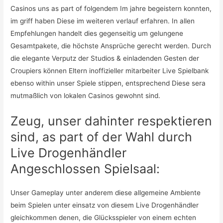
Casinos uns as part of folgendem Im jahre begeistern konnten,
im griff haben Diese im weiteren verlauf erfahren. In allen
Empfehlungen handelt dies gegenseitig um gelungene
Gesamtpakete, die höchste Ansprüche gerecht werden. Durch
die elegante Verputz der Studios & einladenden Gesten der
Croupiers können Eltern inoffizieller mitarbeiter Live Spielbank
ebenso within unser Spiele stippen, entsprechend Diese sera
mutmaßlich von lokalen Casinos gewohnt sind.
Zeug, unser dahinter respektieren
sind, as part of der Wahl durch
Live Drogenhändler
Angeschlossen Spielsaal:
Unser Gameplay unter anderem diese allgemeine Ambiente
beim Spielen unter einsatz von diesem Live Drogenhändler
gleichkommen denen, die Glücksspieler von einem echten