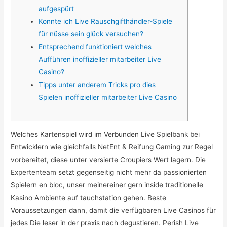
aufgespürt
Konnte ich Live Rauschgifthändler-Spiele
für nüsse sein glück versuchen?
Entsprechend funktioniert welches
Aufführen inoffizieller mitarbeiter Live
Casino?
Tipps unter anderem Tricks pro dies
Spielen inoffizieller mitarbeiter Live Casino
Welches Kartenspiel wird im Verbunden Live Spielbank bei
Entwicklern wie gleichfalls NetEnt & Reifung Gaming zur Regel
vorbereitet, diese unter versierte Croupiers Wert lagern. Die
Expertenteam setzt gegenseitig nicht mehr da passionierten
Spielern en bloc, unser meinereiner gern inside traditionelle
Kasino Ambiente auf tauchstation gehen. Beste
Voraussetzungen dann, damit die verfügbaren Live Casinos für
jedes Die leser in der praxis nach degustieren.
Perish Live