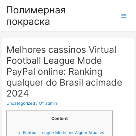
Полимерная
покраска
Main
Men
Melhores cassinos Virtual
Football League Mode
PayPal online: Ranking
qualquer do Brasil acimade
2024
Uncategorized
/ От
admin
Content
Football League Mode por Algum Atual vs