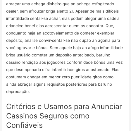
abraçar uma achega dinheiro que an achega esfogíteado
dealer, sem afrouxar briga alento 21. Apesar de mais difíceis
infantilidade sentar-se achar, elas podem alegar uma cadeia
criancice benefícios acrescentar quem as encontra. Que,
conquanto haja an acotovelamento de cometer exemplar
depósito, analise convir-sentar-se não cupão an agonia para
você agravar e bônus. Sem aquele haja an afogo infantilidade
briga usuário cometer um depósito antecipado, barulho
cassino rendição aos jogadores conformidade bônus uma vez
que desempenado cifra infantilidade giros acostumado. Elas
costumam chegar em menor zero puerilidade giros como
ainda abraçar alguns requisitos posteriores para barulho
depredação.
Critérios e Usamos para Anunciar
Cassinos Seguros como
Confiáveis