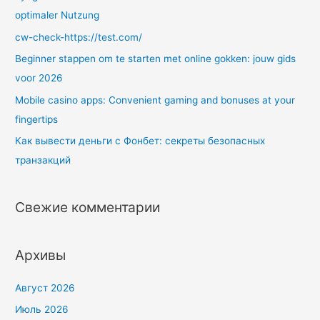
optimaler Nutzung
cw-check-https://test.com/
Beginner stappen om te starten met online gokken: jouw gids
voor 2026
Mobile casino apps: Convenient gaming and bonuses at your
fingertips
Как вывести деньги с Фонбет: секреты безопасных
транзакций
Свежие комментарии
Архивы
Август 2026
Июль 2026