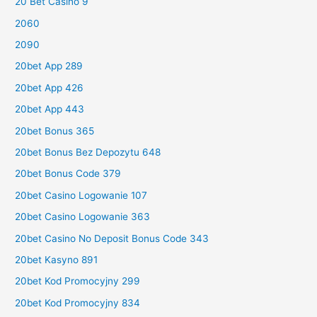
20 Bet Casino 9
2060
2090
20bet App 289
20bet App 426
20bet App 443
20bet Bonus 365
20bet Bonus Bez Depozytu 648
20bet Bonus Code 379
20bet Casino Logowanie 107
20bet Casino Logowanie 363
20bet Casino No Deposit Bonus Code 343
20bet Kasyno 891
20bet Kod Promocyjny 299
20bet Kod Promocyjny 834