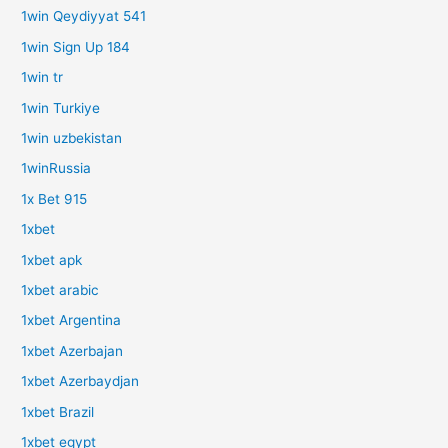
1win Qeydiyyat 541
1win Sign Up 184
1win tr
1win Turkiye
1win uzbekistan
1winRussia
1x Bet 915
1xbet
1xbet apk
1xbet arabic
1xbet Argentina
1xbet Azerbajan
1xbet Azerbaydjan
1xbet Brazil
1xbet egypt