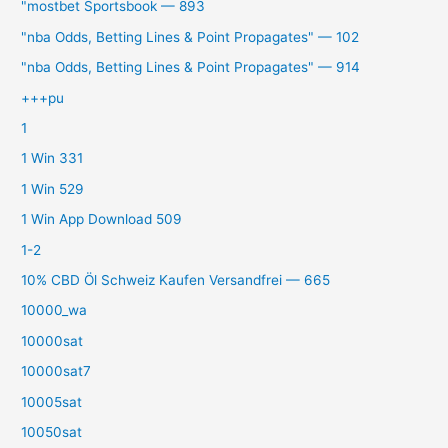
"mostbet Sportsbook — 893
"nba Odds, Betting Lines & Point Propagates" — 102
"nba Odds, Betting Lines & Point Propagates" — 914
+++pu
1
1 Win 331
1 Win 529
1 Win App Download 509
1-2
10% CBD Öl Schweiz Kaufen Versandfrei — 665
10000_wa
10000sat
10000sat7
10005sat
10050sat