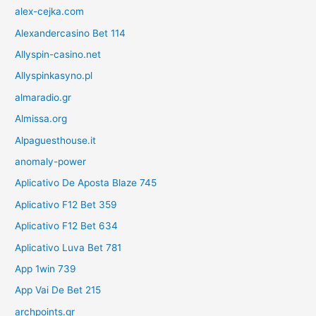
alex-cejka.com
Alexandercasino Bet 114
Allyspin-casino.net
Allyspinkasyno.pl
almaradio.gr
Almissa.org
Alpaguesthouse.it
anomaly-power
Aplicativo De Aposta Blaze 745
Aplicativo F12 Bet 359
Aplicativo F12 Bet 634
Aplicativo Luva Bet 781
App 1win 739
App Vai De Bet 215
archpoints.gr