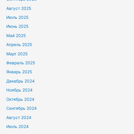
Август 2025
Июль 2025
Июнь 2025
Май 2025
Апрель 2025
Март 2025
Февраль 2025
Январь 2025
Декабрь 2024
Ноябрь 2024
Октябрь 2024
Сентябрь 2024
Август 2024
Июль 2024