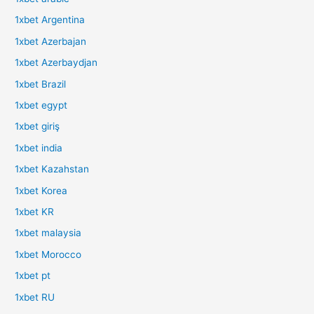
1xbet Argentina
1xbet Azerbajan
1xbet Azerbaydjan
1xbet Brazil
1xbet egypt
1xbet giriş
1xbet india
1xbet Kazahstan
1xbet Korea
1xbet KR
1xbet malaysia
1xbet Morocco
1xbet pt
1xbet RU