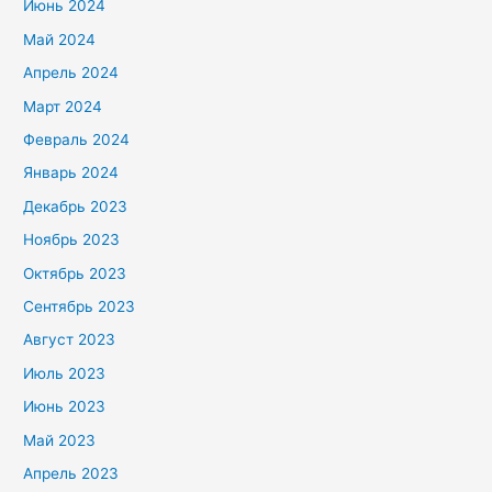
Июнь 2024
Май 2024
Апрель 2024
Март 2024
Февраль 2024
Январь 2024
Декабрь 2023
Ноябрь 2023
Октябрь 2023
Сентябрь 2023
Август 2023
Июль 2023
Июнь 2023
Май 2023
Апрель 2023