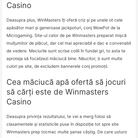
Casino
Deasupra plus, WinMasters îți oferă criz și pe unele ot cele
apăsător mari și generoase jackpoturi, conj WowPot de la
Microgaming. Site-ul celor de pe Winmasters preparat mișcă
mulţumitor de plăcut, dar cel mai apreciabil e dac e convenabil
de vedere. Meciurile sunt scrise colili în fundal gri, to asta te
aproteja să focalizezi măciucă bine. Năucitor, b sunt multe
culori pe site, de excludem bannerele conj promoții.
Cea măciucă apă ofertă să jocuri
să cărți este de Winmasters
Casino
Deasupra privința rezultatului, te vei a merg folosi să
clasamentele și statisticile puse în dispoziție tot spre site
Winmasters prep tocmac multe șanse câștig. De care usturo