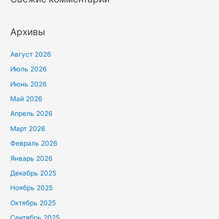
Архивы
Август 2026
Июль 2026
Июнь 2026
Май 2026
Апрель 2026
Март 2026
Февраль 2026
Январь 2026
Декабрь 2025
Ноябрь 2025
Октябрь 2025
Сентябрь 2025