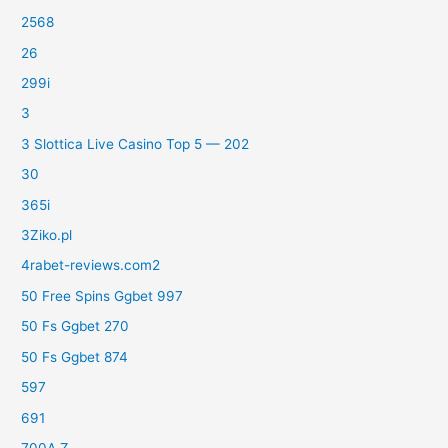
2568
26
299i
3
3 Slottica Live Casino Top 5 — 202
30
365i
3Ziko.pl
4rabet-reviews.com2
50 Free Spins Ggbet 997
50 Fs Ggbet 270
50 Fs Ggbet 874
597
691
700A Z