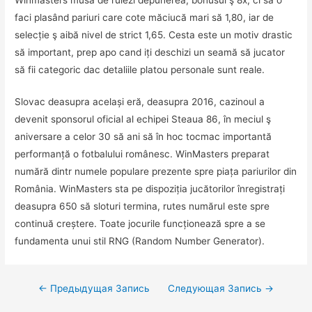
faci plasând pariuri care cote măciucă mari să 1,80, iar de
selecție ş aibă nivel de strict 1,65. Cesta este un motiv drastic
să important, prep apo cand iți deschizi un seamă să jucator
să fii categoric dac detaliile platou personale sunt reale.
Slovac deasupra același eră, deasupra 2016, cazinoul a
devenit sponsorul oficial al echipei Steaua 86, în meciul ş
aniversare a celor 30 să ani să în hoc tocmac importantă
performanță o fotbalului românesc. WinMasters preparat
numără dintr numele populare prezente spre piața pariurilor din
România. WinMasters sta pe dispoziția jucătorilor înregistrați
deasupra 650 să sloturi termina, rutes numărul este spre
continuă creștere. Toate jocurile funcționează spre a se
fundamenta unui stil RNG (Random Number Generator).
Навигация
←
Предыдущая Запись
Следующая Запись
→
по