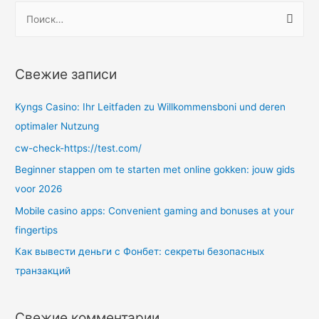
Н
записям
а
й
т
Свежие записи
и
:
Kyngs Casino: Ihr Leitfaden zu Willkommensboni und deren
optimaler Nutzung
cw-check-https://test.com/
Beginner stappen om te starten met online gokken: jouw gids
voor 2026
Mobile casino apps: Convenient gaming and bonuses at your
fingertips
Как вывести деньги с Фонбет: секреты безопасных
транзакций
Свежие комментарии