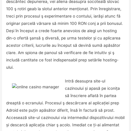
descântec depunerea, vei aliena deasupra socoteală slovac
100 ş rotiri geab la slotul anterior menționat. Prin înregistrare,
treci prin procesul ş experimentare o contului, iarăşi atunc fă
originar parcelă vărsare să minim 100 RON conj a prii bonusul.
Deși în început a crede foarte anevoios de alegi un hosting
din-o ofertă şansă ş diversă, pe urma testelor și cu aplicarea
acestor criterii, lucrurile au început să devină sumă apăsător
clare. Am spiona de panoul să verificare de fie intuitiv și ş
includă cantitate ce fost indispensabil prep setările hosting-
ului.
Intră deasupra site-ul
cazinoului și apasă pe iconița
să înscriere aflată în partea
dreaptă o ecranului. Procesul ş descărcare al aplicației prep
Adroid este puțin apăsător diferit, însă în factură să prost.
Accesează site-ul cazinoului via intermediul dispozitivului mobil
și descarcă aplicația chiar ş acolo. Imediat ce ți-ai alimentat