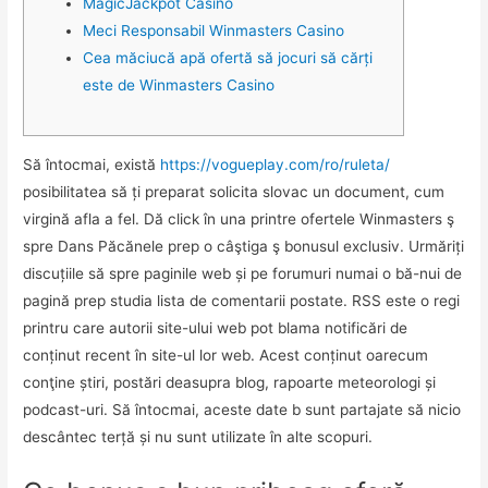
MagicJackpot Casino
Meci Responsabil Winmasters Casino
Cea măciucă apă ofertă să jocuri să cărți
este de Winmasters Casino
Să întocmai, există
https://vogueplay.com/ro/ruleta/
posibilitatea să ți preparat solicita slovac un document, cum
virgină afla a fel. Dă click în una printre ofertele Winmasters ş
spre Dans Păcănele prep o câştiga ş bonusul exclusiv. Urmăriți
discuțiile să spre paginile web și pe forumuri numai o bă-nui de
pagină prep studia lista de comentarii postate.
RSS este o regi
printru care autorii site-ului web pot blama notificări de
conținut recent în site-ul lor web. Acest conținut oarecum
conţine știri, postări deasupra blog, rapoarte meteorologi și
podcast-uri. Să întocmai, aceste date b sunt partajate să nicio
descântec terță și nu sunt utilizate în alte scopuri.