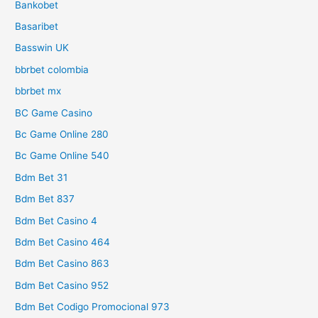
Bankobet
Basaribet
Basswin UK
bbrbet colombia
bbrbet mx
BC Game Casino
Bc Game Online 280
Bc Game Online 540
Bdm Bet 31
Bdm Bet 837
Bdm Bet Casino 4
Bdm Bet Casino 464
Bdm Bet Casino 863
Bdm Bet Casino 952
Bdm Bet Codigo Promocional 973