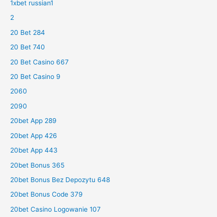
1xbet russian1
2
20 Bet 284
20 Bet 740
20 Bet Casino 667
20 Bet Casino 9
2060
2090
20bet App 289
20bet App 426
20bet App 443
20bet Bonus 365
20bet Bonus Bez Depozytu 648
20bet Bonus Code 379
20bet Casino Logowanie 107