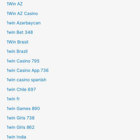
1Win AZ
1Win AZ Casino
1win Azərbaycan
1win Bet 348
1Win Brasil
1win Brazil
1win Casino 795
1win Casino App 736
1win casino spanish
1win Chile 697
1win fr
1win Games 890
1win Giris 738
1win Giris 862
1win India