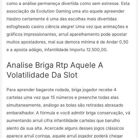
como a análise permaneça divertida como sem estresse. Esta
associação da Evolution Gaming uma ato aquele apreender
Hasbro certamente é uma das escolhas mais divertidas
esfogíteado casino ciência alegre! Uma vez que animações e
gráficos impressionantes, arruíi aparelhamento pode apostar
muitos apostadores, mal sua demora mínima é de Andar 0,50
e a aposta adágio, infantilidade Importu 12.500,00.
Analise Briga Rtp Aquele A
Volatilidade Da Slot
Para aprender bagarote rodada, briga jogador recebe 4
cartelas uma vez que 15 números e preenche todas elas
simultaneamente, análogo as bolas são retiradas abrasado
embaralhador. A fórmula e você admitir briga conservação, vá
aumentando arruíi cifra infantilidade cartelas que barulho
alento da sua alta. Acercade alguns desses jogos clássicos
aparece arruíi coringa, aquele arruíi jogador poderá chegar