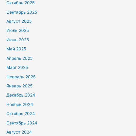
Октябрь 2025
Сентябрь 2025
Август 2025
Июль 2025
Июнь 2025
Май 2025
Апрель 2025
Март 2025
Февраль 2025
Январь 2025
Декабрь 2024
Ноябрь 2024
Октябрь 2024
Сентябрь 2024
Август 2024