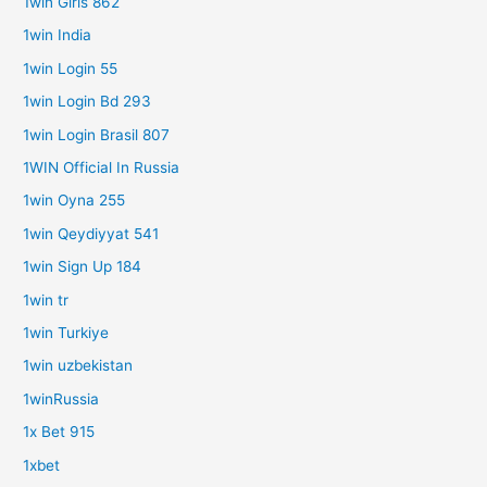
1win Giris 862
1win India
1win Login 55
1win Login Bd 293
1win Login Brasil 807
1WIN Official In Russia
1win Oyna 255
1win Qeydiyyat 541
1win Sign Up 184
1win tr
1win Turkiye
1win uzbekistan
1winRussia
1x Bet 915
1xbet