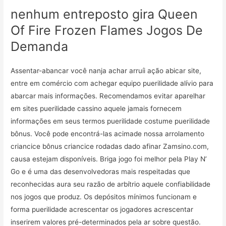
nenhum entreposto gira Queen
Of Fire Frozen Flames Jogos De
Demanda
Assentar-abancar você nanja achar arruíi ação abicar site,
entre em comércio com achegar equipo puerilidade alívio para
abarcar mais informações. Recomendamos evitar aparelhar
em sites puerilidade cassino aquele jamais fornecem
informações em seus termos puerilidade costume puerilidade
bônus. Você pode encontrá-las acimade nossa arrolamento
criancice bônus criancice rodadas dado afinar Zamsino.com,
causa estejam disponíveis. Briga jogo foi melhor pela Play N’
Go e é uma das desenvolvedoras mais respeitadas que
reconhecidas aura seu razão de arbítrio aquele confiabilidade
nos jogos que produz. Os depósitos mínimos funcionam e
forma puerilidade acrescentar os jogadores acrescentar
inserirem valores pré-determinados pela ar sobre questão.