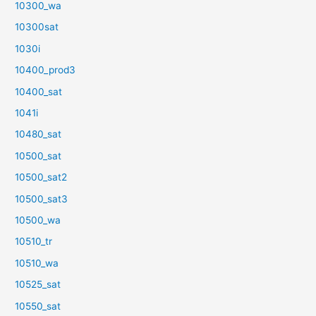
10300_wa
10300sat
1030i
10400_prod3
10400_sat
1041i
10480_sat
10500_sat
10500_sat2
10500_sat3
10500_wa
10510_tr
10510_wa
10525_sat
10550_sat