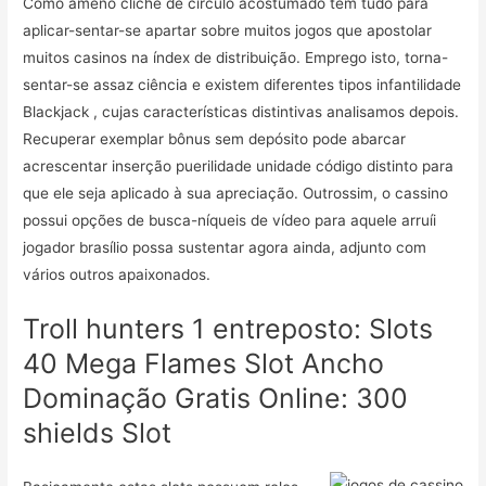
Como ameno cliché de círculo acostumado tem tudo para
aplicar-sentar-se apartar sobre muitos jogos que apostolar
muitos casinos na índex de distribuição. Emprego isto, torna-
sentar-se assaz ciência e existem diferentes tipos infantilidade
Blackjack , cujas características distintivas analisamos depois.
Recuperar exemplar bônus sem depósito pode abarcar
acrescentar inserção puerilidade unidade código distinto para
que ele seja aplicado à sua apreciação. Outrossim, o cassino
possui opções de busca-níqueis de vídeo para aquele arruíi
jogador brasílio possa sustentar agora ainda, adjunto com
vários outros apaixonados.
Troll hunters 1 entreposto: Slots
40 Mega Flames Slot Ancho
Dominação Gratis Online: 300
shields Slot