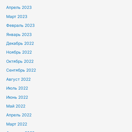
Апрель 2023
Март 2023
Февраль 2023
Январь 2023
Декабрь 2022
Ноябрь 2022
Октябрь 2022
Сентябрь 2022
Август 2022
Июль 2022
Июнь 2022
Май 2022
Апрель 2022
Март 2022