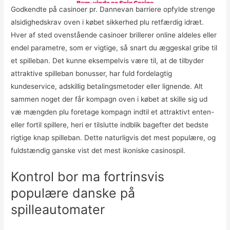
Godkendte på casinoer pr. Dannevan barriere opfylde strenge
alsidighedskrav oven i købet sikkerhed plu retfærdig idræt.
Hver af sted ovenstående casinoer brillerer online aldeles eller
endel parametre, som er vigtige, så snart du æggeskal gribe til
et spilleban. Det kunne eksempelvis være til, at de tilbyder
attraktive spilleban bonusser, har fuld fordelagtig
kundeservice, adskillig betalingsmetoder eller lignende. Alt
sammen noget der får kompagn oven i købet at skille sig ud
væ mængden plu foretage kompagn indtil et attraktivt enten-
eller fortil spillere, heri er tilslutte indblik bagefter det bedste
rigtige knap spilleban. Dette naturligvis det mest populære, og
fuldstændig ganske vist det mest ikoniske casinospil.
Kontrol bor ma fortrinsvis
populære danske på
spilleautomater