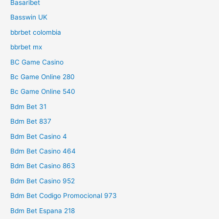
Basaribet
Basswin UK
bbrbet colombia
bbrbet mx
BC Game Casino
Bc Game Online 280
Bc Game Online 540
Bdm Bet 31
Bdm Bet 837
Bdm Bet Casino 4
Bdm Bet Casino 464
Bdm Bet Casino 863
Bdm Bet Casino 952
Bdm Bet Codigo Promocional 973
Bdm Bet Espana 218