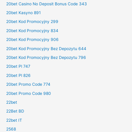
20bet Casino No Deposit Bonus Code 343
20bet Kasyno 891
20bet Kod Promocyjny 299
20bet Kod Promocyjny 834
20bet Kod Promocyjny 906
20bet Kod Promocyjny Bez Depozytu 644
20bet Kod Promocyjny Bez Depozytu 796
20bet Pl 747
20bet Pl 826
20bet Promo Code 774
20bet Promo Code 980
22bet
22Bet BD
22bet IT
2568