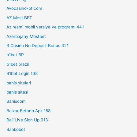
Avocasino-pt.com
AZ Most BET
Az rəsmi mobil versiya və proqramı 441
Azerbajany Mostbet
B Casino No Deposit Bonus 321
b1bet BR
b1bet brazil
B1bet Login 168
bahis siteleri
bahis sitesi
Bahiscom
Baixar Betano Apk 158
Baji Live Sign Up 913
Bankobet