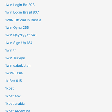
1win Login Bd 293
1win Login Brasil 807
1WIN Official In Russia
1win Oyna 255
1win Qeydiyyat 541
1win Sign Up 184
1win tr
1win Turkiye
1win uzbekistan
1winRussia
1x Bet 915
1xbet
1xbet apk
1xbet arabic
1xbet Argentina