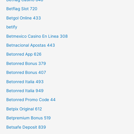
Betflag Slot 720
Betgol Online 433
betify
Betmexico Casino En Linea 308
Betnacional Apostas 443
Betonred App 626
Betonred Bonus 379
Betonred Bonus 407
Betonred Italia 493
Betonred Italia 949
Betonred Promo Code 44
Betpix Original 612
Betpremium Bonus 519
Betsafe Deposit 839