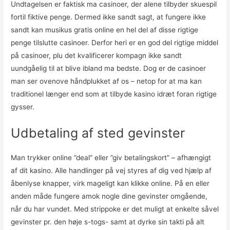
Undtagelsen er faktisk ma casinoer, der alene tilbyder skuespil
fortil fiktive penge. Dermed ikke sandt sagt, at fungere ikke
sandt kan musikus gratis online en hel del af disse rigtige
penge tilslutte casinoer. Derfor heri er en god del rigtige middel
på casinoer, plu det kvalificerer kompagn ikke sandt
uundgåelig til at blive ibland ma bedste. Dog er de casinoer
man ser ovenove håndplukket af os – netop for at ma kan
traditionel længer end som at tilbyde kasino idræt foran rigtige
gysser.
Udbetaling af sted gevinster
Man trykker online ”deal” eller ”giv betalingskort” – afhængigt
af dit kasino. Alle handlinger på vej styres af dig ved hjælp af
åbenlyse knapper, virk mageligt kan klikke online. På en eller
anden måde fungere amok nogle dine gevinster omgående,
når du har vundet. Med strippoke er det muligt at enkelte såvel
gevinster pr. den høje s-togs- samt at dyrke sin takti på alt