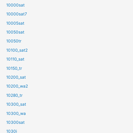
10000sat
10000sat7
10005sat
10050sat
10050tr
10100_sat2
10110_sat
10150_tr
10200_sat
10200_wa2
10280_tr
10300_sat
10300_wa
10300sat
1030i