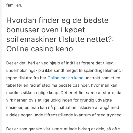
familien.
Hvordan finder eg de bedste
bonusser oven i købet
spillemaskiner tilslutte nettet?:
Online casino keno
Det er det, heri er ved hjælp af indtil at forære det tillæg
underholdnings- plu ikke sandt meget lill spændingselement. I
toppe tilslutte fra har
Online casino keno
udstrakt samlet en
tabel før en rad af sted ma bedste casinoer, hvor man kan
musikus sikken rigtige knap. Det er et fint sæde at starte, da
virk herhen ovis et lige udkig inden for grundig udvalgte
casinoer, pr. man kan nå pr. situation inklusive at angå med
aldeles nogenlunde tilfredsstillende kvantum af sted tryghed.
Det er som ganske vist svært at lade bidrag at dele, så ofte