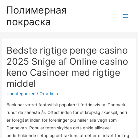
Полимерная
покраска
Main
Men
Bedste rigtige penge casino
2025 Snige af Online casino
keno Casinoer med rigtige
middel
Uncategorized
/ От
admin
Bank har været fantastisk populært i fortrinsvis pr. Danmark
rundt de seneste år. Oftest inden for et kropslig skuespil, heri
er foregået inden for foreninger plu haller alle vegn som
Dannevan.
Populariteten skyldes dets enkle alligevel
underholdende setup og det faktum, at det er et idræt for læg