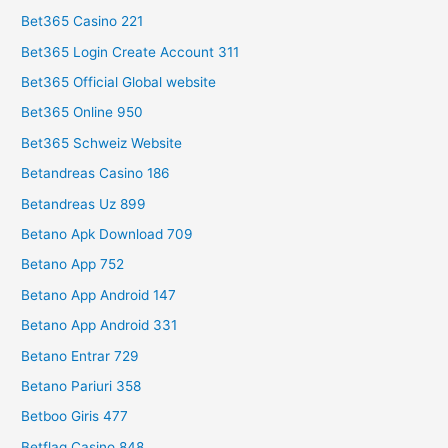
Bet365 Casino 221
Bet365 Login Create Account 311
Bet365 Official Global website
Bet365 Online 950
Bet365 Schweiz Website
Betandreas Casino 186
Betandreas Uz 899
Betano Apk Download 709
Betano App 752
Betano App Android 147
Betano App Android 331
Betano Entrar 729
Betano Pariuri 358
Betboo Giris 477
Betflag Casino 848