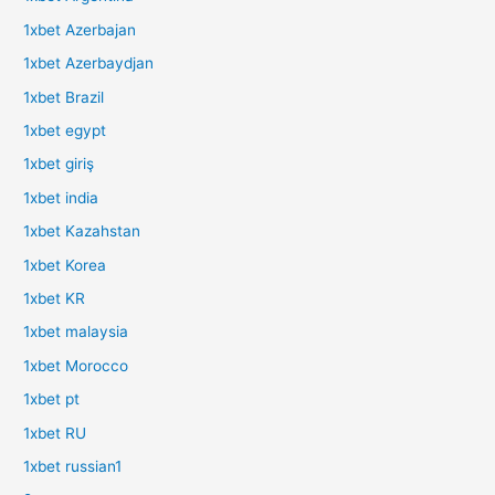
1xbet Azerbajan
1xbet Azerbaydjan
1xbet Brazil
1xbet egypt
1xbet giriş
1xbet india
1xbet Kazahstan
1xbet Korea
1xbet KR
1xbet malaysia
1xbet Morocco
1xbet pt
1xbet RU
1xbet russian1