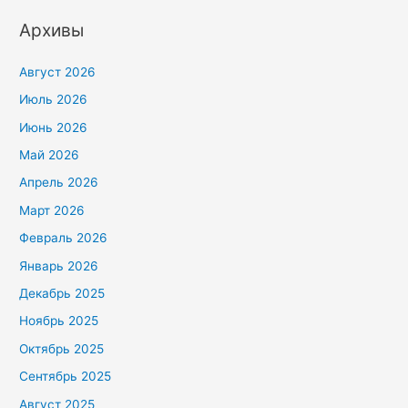
Архивы
Август 2026
Июль 2026
Июнь 2026
Май 2026
Апрель 2026
Март 2026
Февраль 2026
Январь 2026
Декабрь 2025
Ноябрь 2025
Октябрь 2025
Сентябрь 2025
Август 2025