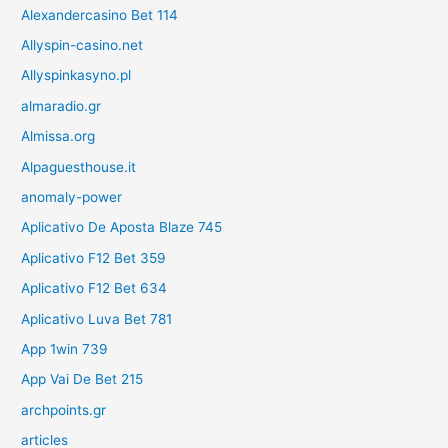
Alexandercasino Bet 114
Allyspin-casino.net
Allyspinkasyno.pl
almaradio.gr
Almissa.org
Alpaguesthouse.it
anomaly-power
Aplicativo De Aposta Blaze 745
Aplicativo F12 Bet 359
Aplicativo F12 Bet 634
Aplicativo Luva Bet 781
App 1win 739
App Vai De Bet 215
archpoints.gr
articles