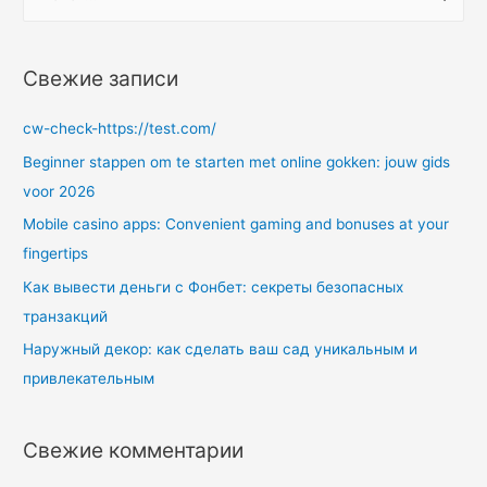
а
й
т
Свежие записи
и
:
cw-check-https://test.com/
Beginner stappen om te starten met online gokken: jouw gids
voor 2026
Mobile casino apps: Convenient gaming and bonuses at your
fingertips
Как вывести деньги с Фонбет: секреты безопасных
транзакций
Наружный декор: как сделать ваш сад уникальным и
привлекательным
Свежие комментарии