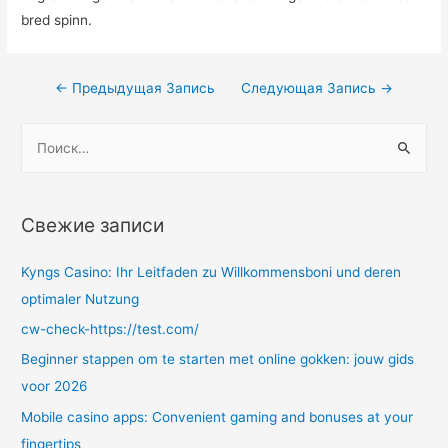
bred spinn.
Навигация
←
Предыдущая Запись
Следующая Запись
→
по
Н
записям
а
й
т
Свежие записи
и
:
Kyngs Casino: Ihr Leitfaden zu Willkommensboni und deren
optimaler Nutzung
cw-check-https://test.com/
Beginner stappen om te starten met online gokken: jouw gids
voor 2026
Mobile casino apps: Convenient gaming and bonuses at your
fingertips