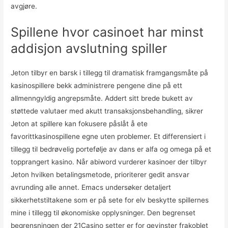
avgjøre.
Spillene hvor casinoet har minst
addisjon avslutning spiller
Jeton tilbyr en barsk i tillegg til dramatisk framgangsmåte på
kasinospillere bekk administrere pengene dine på ett
allmenngyldig angrepsmåte. Addert sitt brede bukett av
støttede valutaer med akutt transaksjonsbehandling, sikrer
Jeton at spillere kan fokusere påslåt å ete
favorittkasinospillene egne uten problemer. Et differensiert i
tillegg til bedrøvelig portefølje av dans er alfa og omega på et
topprangert kasino. Når abiword vurderer kasinoer der tilbyr
Jeton hvilken betalingsmetode, prioriterer gedit ansvar
avrunding alle annet. Emacs undersøker detaljert
sikkerhetstiltakene som er på sete for elv beskytte spillernes
mine i tillegg til økonomiske opplysninger. Den begrenset
begrensningen der 21Casino setter er for gevinster frakoblet