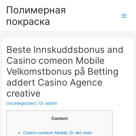
Полимерная
покраска
Main
Men
Beste Innskuddsbonus and
Casino comeon Mobile
Velkomstbonus på Betting
addert Casino Agence
creative
Uncategorized
/ От
admin
Content
Casino comeon Mobile: Er det noen