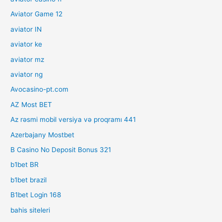
Aviator Game 12
aviator IN
aviator ke
aviator mz
aviator ng
Avocasino-pt.com
AZ Most BET
Az rəsmi mobil versiya və proqramı 441
Azerbajany Mostbet
B Casino No Deposit Bonus 321
b1bet BR
b1bet brazil
B1bet Login 168
bahis siteleri