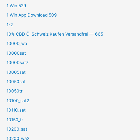
1 Win 529
1 Win App Download 509
1-2
10% CBD Öl Schweiz Kaufen Versandfrei — 665
10000_wa
10000sat
10000sat7
10005sat
10050sat
10050tr
10100_sat2
10110_sat
10150_tr
10200_sat
10200_wa2