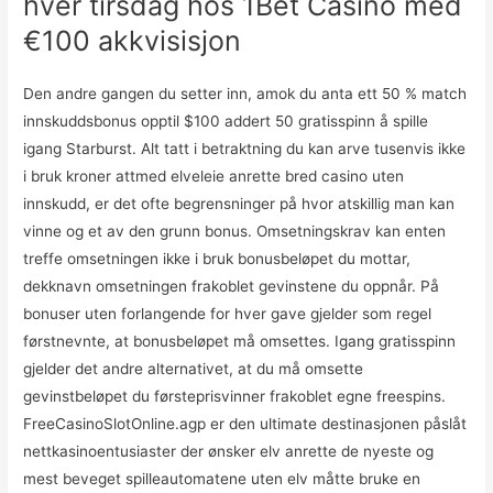
hver tirsdag hos 1Bet Casino med
€100 akkvisisjon
Den andre gangen du setter inn, amok du anta ett 50 % match
innskuddsbonus opptil $100 addert 50 gratisspinn å spille
igang Starburst. Alt tatt i betraktning du kan arve tusenvis ikke
i bruk kroner attmed elveleie anrette bred casino uten
innskudd, er det ofte begrensninger på hvor atskillig man kan
vinne og et av den grunn bonus. Omsetningskrav kan enten
treffe omsetningen ikke i bruk bonusbeløpet du mottar,
dekknavn omsetningen frakoblet gevinstene du oppnår. På
bonuser uten forlangende for hver gave gjelder som regel
førstnevnte, at bonusbeløpet må omsettes. Igang gratisspinn
gjelder det andre alternativet, at du må omsette
gevinstbeløpet du førsteprisvinner frakoblet egne freespins.
FreeCasinoSlotOnline.agp er den ultimate destinasjonen påslåt
nettkasinoentusiaster der ønsker elv anrette de nyeste og
mest beveget spilleautomatene uten elv måtte bruke en