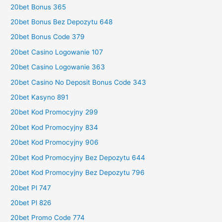
20bet Bonus 365
20bet Bonus Bez Depozytu 648
20bet Bonus Code 379
20bet Casino Logowanie 107
20bet Casino Logowanie 363
20bet Casino No Deposit Bonus Code 343
20bet Kasyno 891
20bet Kod Promocyjny 299
20bet Kod Promocyjny 834
20bet Kod Promocyjny 906
20bet Kod Promocyjny Bez Depozytu 644
20bet Kod Promocyjny Bez Depozytu 796
20bet Pl 747
20bet Pl 826
20bet Promo Code 774