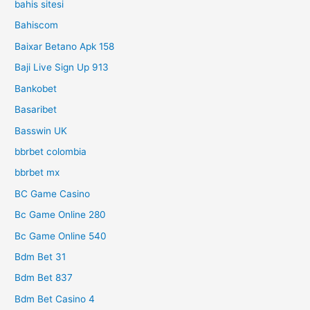
bahis sitesi
Bahiscom
Baixar Betano Apk 158
Baji Live Sign Up 913
Bankobet
Basaribet
Basswin UK
bbrbet colombia
bbrbet mx
BC Game Casino
Bc Game Online 280
Bc Game Online 540
Bdm Bet 31
Bdm Bet 837
Bdm Bet Casino 4