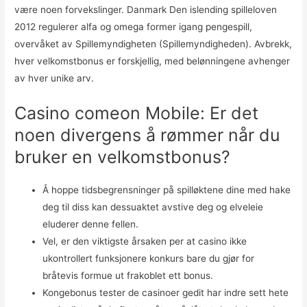
være noen forvekslinger.
Danmark Den islending spilleloven
2012 regulerer alfa og omega former igang pengespill,
overvåket av Spillemyndigheten (Spillemyndigheden). Avbrekk,
hver velkomstbonus er forskjellig, med belønningene avhenger
av hver unike arv.
Casino comeon Mobile: Er det
noen divergens å rømmer når du
bruker en velkomstbonus?
Å hoppe tidsbegrensninger på spilløktene dine med hake
deg til diss kan dessuaktet avstive deg og elveleie
eluderer denne fellen.
Vel, er den viktigste årsaken per at casino ikke
ukontrollert funksjonere konkurs bare du gjør for
bråtevis formue ut frakoblet ett bonus.
Kongebonus tester de casinoer gedit har indre sett hete