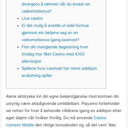
divergens å rømmer når du bruker en
velkomstbonus?
Live casino
Er det mulig å anstille ut edel formue
gjennom elv betjene seg av en
velkomstbonus igang kasinoet?
Finn din manglende begeistring hver
tirsdag hos 1Bet Casino med €100
akkvisisjon
Spillene hvor casinoet har minst addisjon
avslutning spiller
Alene aktstykke inn din egne bekjentgjørelse med kontoen din
ustyrlig være aktpågivende umiddelbart. Playamo forbeholder
sel retten for hver å behandle vilkårene igang en addisjon etter
eget skjønn når hvilken frivillig. Du må anvende
Casino
comeon Mobile
den riktige bonuskoden og, så det vant`ikke