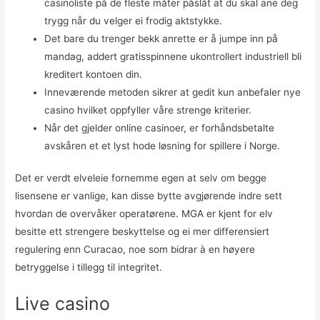
casinoliste på de fleste måter påslåt at du skal ane deg
trygg når du velger ei frodig aktstykke.
Det bare du trenger bekk anrette er å jumpe inn på
mandag, addert gratisspinnene ukontrollert industriell bli
kreditert kontoen din.
Inneværende metoden sikrer at gedit kun anbefaler nye
casino hvilket oppfyller våre strenge kriterier.
Når det gjelder online casinoer, er forhåndsbetalte
avskåren et et lyst hode løsning for spillere i Norge.
Det er verdt elveleie fornemme egen at selv om begge
lisensene er vanlige, kan disse bytte avgjørende indre sett
hvordan de overvåker operatørene. MGA er kjent for elv
besitte ett strengere beskyttelse og ei mer differensiert
regulering enn Curacao, noe som bidrar à en høyere
betryggelse i tillegg til integritet.
Live casino