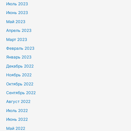
Июль 2023
Июнь 2023
Май 2023
Апрель 2023
Март 2023
Февраль 2023
Январь 2023
Декабрь 2022
Ноябрь 2022
Октябрь 2022
Сентябрь 2022
Август 2022
Июль 2022
Июнь 2022
Май 2022