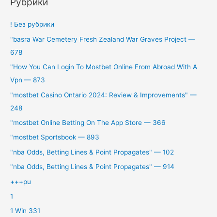
Рубрики
! Без рубрики
"basra War Cemetery Fresh Zealand War Graves Project —
678
"How You Can Login To Mostbet Online From Abroad With A
Vpn — 873
"mostbet Casino Ontario 2024: Review & Improvements" —
248
"‎mostbet Online Betting On The App Store — 366
"mostbet Sportsbook — 893
"nba Odds, Betting Lines & Point Propagates" — 102
"nba Odds, Betting Lines & Point Propagates" — 914
+++pu
1
1 Win 331