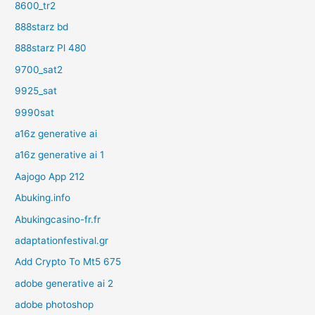
8600_tr2
888starz bd
888starz Pl 480
9700_sat2
9925_sat
9990sat
a16z generative ai
a16z generative ai 1
Aajogo App 212
Abuking.info
Abukingcasino-fr.fr
adaptationfestival.gr
Add Crypto To Mt5 675
adobe generative ai 2
adobe photoshop