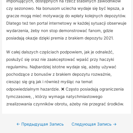
imponujących, dostępnych na rzecz stabilnych zawodników
czy sezonowo. Na bonusom uciecha wydaje się być lepsza, a
gracze mogą mieć motywację do wpłaty kolejnych depozytów.
Dlatego też ten portal internetowy w każdej sytuacji obserwuje
wydarzenia, żeby non stop demonstrować fanom, gdzie
posiadają okazje dzięki premia z brakiem depozytu 2021.
W całej dalszych częściach podpowiem, jak je odnaleźć,
posłużyć się oraz nie zaakceptować wpaść przy haczyki
regulaminu. Najbardziej istotne wydaje się, ażeby używać
pochodzące z bonusów z brakiem depozytu rozważnie,
ciesząc się grą jak i również myśląc na temat
odpowiedzialnym hazardzie. ❌ Często posiadają ograniczenia
tymczasowe, , którzy wymaga natychmiastowego
zrealizowania czynników obrotu, ażeby nie przegrać środków.
Навигация
←
Предыдущая Запись
Следующая Запись
→