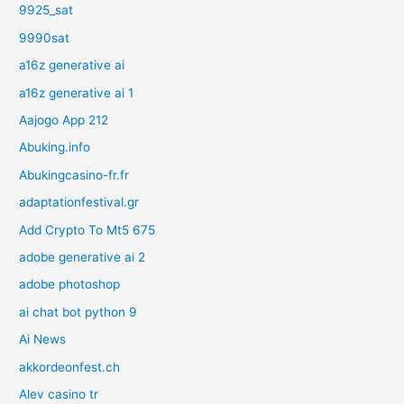
9925_sat
9990sat
a16z generative ai
a16z generative ai 1
Aajogo App 212
Abuking.info
Abukingcasino-fr.fr
adaptationfestival.gr
Add Crypto To Mt5 675
adobe generative ai 2
adobe photoshop
ai chat bot python 9
Ai News
akkordeonfest.ch
Alev casino tr