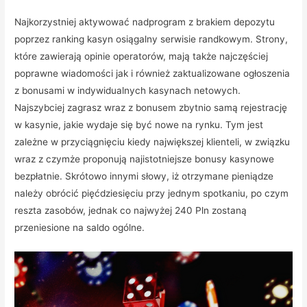
Najkorzystniej aktywować nadprogram z brakiem depozytu
poprzez ranking kasyn osiągalny serwisie randkowym. Strony,
które zawierają opinie operatorów, mają także najczęściej
poprawne wiadomości jak i również zaktualizowane ogłoszenia
z bonusami w indywidualnych kasynach netowych.
Najszybciej zagrasz wraz z bonusem zbytnio samą rejestrację
w kasynie, jakie wydaje się być nowe na rynku. Tym jest
zależne w przyciągnięciu kiedy największej klienteli, w związku
wraz z czymże proponują najistotniejsze bonusy kasynowe
bezpłatnie. Skrótowo innymi słowy, iż otrzymane pieniądze
należy obrócić pięćdziesięciu przy jednym spotkaniu, po czym
reszta zasobów, jednak co najwyżej 240 Pln zostaną
przeniesione na saldo ogólne.