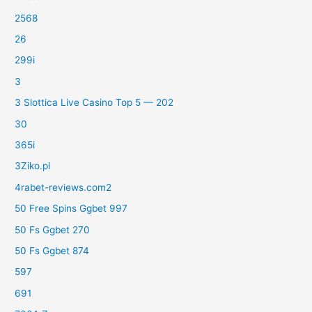
2568
26
299i
3
3 Slottica Live Casino Top 5 — 202
30
365i
3Ziko.pl
4rabet-reviews.com2
50 Free Spins Ggbet 997
50 Fs Ggbet 270
50 Fs Ggbet 874
597
691