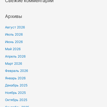
Свежие комментарии
Архивы
Август 2026
Июль 2026
Июнь 2026
Май 2026
Апрель 2026
Март 2026
Февраль 2026
Январь 2026
Декабрь 2025
Ноябрь 2025
Октябрь 2025