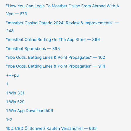
"How You Can Login To Mostbet Online From Abroad With A
Vpn — 873
"mostbet Casino Ontario 2024: Review & Improvements" —
248
"‎mostbet Online Betting On The App Store — 366
"mostbet Sportsbook — 893
"nba Odds, Betting Lines & Point Propagates" — 102
"nba Odds, Betting Lines & Point Propagates" — 914
+++pu
1
1 Win 331
1 Win 529
1 Win App Download 509
1-2
10% CBD Öl Schweiz Kaufen Versandfrei — 665