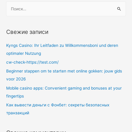
по
Н
записям
а
й
т
Свежие записи
и
:
Kyngs Casino: Ihr Leitfaden zu Willkommensboni und deren
optimaler Nutzung
cw-check-https://test.com/
Beginner stappen om te starten met online gokken: jouw gids
voor 2026
Mobile casino apps: Convenient gaming and bonuses at your
fingertips
Как вывести деньги с Фонбет: секреты безопасных
транзакций