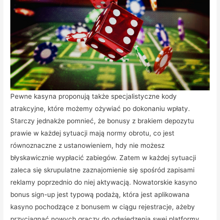
Pewne kasyna proponują także specjalistyczne kody
atrakcyjne, które możemy ożywiać po dokonaniu wpłaty.
Starczy jednakże pomnieć, że bonusy z brakiem depozytu
prawie w każdej sytuacji mają normy obrotu, co jest
równoznaczne z ustanowieniem, hdy nie możesz
błyskawicznie wypłacić zabiegów. Zatem w każdej sytuacji
zaleca się skrupulatne zaznajomienie się spośród zapisami
reklamy poprzednio do niej aktywacją. Nowatorskie kasyno
bonus sign-up jest typową podażą, która jest aplikowana
kasyno pochodzące z bonusem w ciągu rejestracje, ażeby
przyciągnąć nowych graczy do odwiedzenia swej platformy.