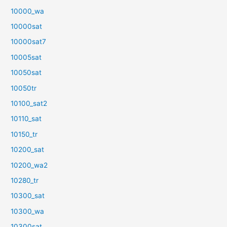
10000_wa
10000sat
10000sat7
10005sat
10050sat
10050tr
10100_sat2
10110_sat
10150_tr
10200_sat
10200_wa2
10280_tr
10300_sat
10300_wa
10300sat