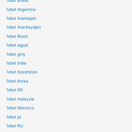
1xbet arabic
1xbet Argentina
1xbet Azerbajan
1xbet Azerbaydjan
1xbet Brazil
1xbet egypt
1xbet giriş
1xbet india
1xbet Kazahstan
1xbet Korea
1xbet KR
1xbet malaysia
1xbet Morocco
1xbet pt
1xbet RU