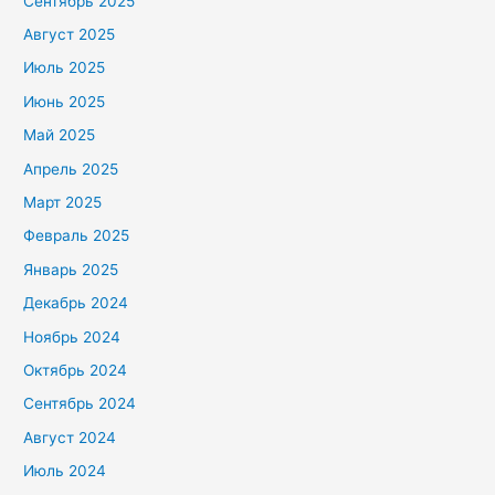
Сентябрь 2025
Август 2025
Июль 2025
Июнь 2025
Май 2025
Апрель 2025
Март 2025
Февраль 2025
Январь 2025
Декабрь 2024
Ноябрь 2024
Октябрь 2024
Сентябрь 2024
Август 2024
Июль 2024