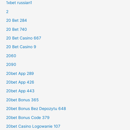
1xbet russian1
2
20 Bet 284
20 Bet 740
20 Bet Casino 667
20 Bet Casino 9
2060
2090
20bet App 289
20bet App 426
20bet App 443
20bet Bonus 365
20bet Bonus Bez Depozytu 648
20bet Bonus Code 379
20bet Casino Logowanie 107