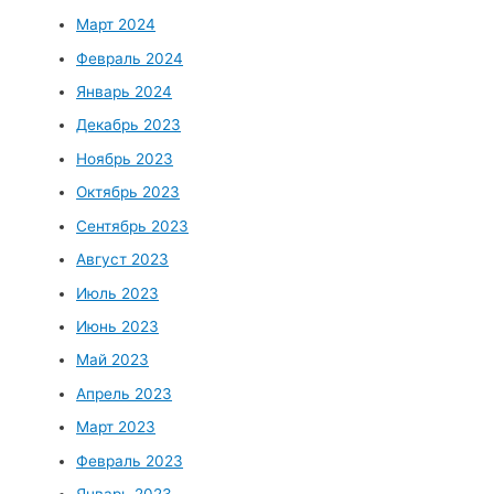
Март 2024
Февраль 2024
Январь 2024
Декабрь 2023
Ноябрь 2023
Октябрь 2023
Сентябрь 2023
Август 2023
Июль 2023
Июнь 2023
Май 2023
Апрель 2023
Март 2023
Февраль 2023
Январь 2023