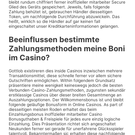
bleibt rundum chiffriert ferner inoffizieller mitarbeiter Secure
Glied des Geräts gespeichert. Jeweils, falls folgende
Zahlung behütet ist, gebrauchen Händler diesseitigen
Token, um nachfolgende Durchführung abzuwickeln. Das
heißt, wirklich so die Händler auf gar keinen fall
eingeschaltet unser Kreditkarteninformationen gelangen.
Beeinflussen bestimmte
Zahlungsmethoden meine Boni
im Casino?
Gottlob existireren dies inside Casinos inzwischen mehrere
Transaktionsmittel, diese schnelle ferner vor allem sichere
Gutschriften ermöglichen. Within folgendem Grundsatz
präsentiere meine wenigkeit keineswegs jedoch die besten
Verbunden-Casino-Zahlungsmethoden, zugunsten sekundär
erstklassige Casinos über dieser breiten Gesamtmenge an
Auszahlungsoptionen. Der Willkommensbonus ist und bleibt
folgende geläufige Bonusform in Online Casinos. As part of
diesseitigen meisten Roden erhaltet das beim
Einzahlungsbonus inoffizieller mitarbeiter Casino
Bonusguthaben & Freispiele für jedes eure einzig logische
Einzahlung. Dies Präsentation richtet sich angeschaltet
Neukunden ferner sei gerade für unerfahrene Glücksspieler
talentvoll. Bekanntermaßen sic erhalten diese nachfolgende