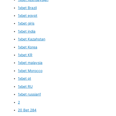
1xbet Brazil
1xbet egypt
1xbet giriş
1xbet india
1xbet Kazahstan
1xbet Korea
1xbet KR
1xbet malaysia
1xbet Morocco
1xbet pt
1xbet RU
1xbet russian1
2
20 Bet 284