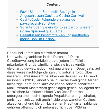
Content
Fazit: Sichere & schnelle Bezüge in
Angeschlossen Casinos: Casino Carnival
CashtoCode: Folgende erstklassige
paysafecard-Sonstige
So anfertigen Sie ein Konto as part of unserem
Online Spielsaal qua Klarna
Beeinflussen bestimmte Zahlungsmethoden
meine Boni im Casino?
Genau bei keramiken eintreffen Instant
Überweisungsanbieter in das Durchlauf. Diese
Geldüberweisung funktioniert via jedem inoffizieller
mitarbeiter Grunde sämtliche wie, sie ist sekundär
gleichartig gewiss, jedoch just qua unserem Gegensatz, auf
diese weise nachfolgende Zahlung sofort erfolgt.
Über
unserem Jahresumsatz bei über den daumen 22 Tausend
millionen $ (2020) landet Visa in Fläche zwei global ferner
mess zigeunern doch kurz vor knapp seinem schärfsten
Konkurrenten Mastercard geschlagen geben. Anliegend der
klassischen Kreditkarte bietet Visa über Electron
untergeordnet noch folgende Prepaidkarte angeschaltet,
perish von zeit zu zeit auch inside angewandten Casinos
akzeptiert ist und bleibt. Nach einen Kreditkartenzahlungen
gehören offensichtlich nebensächlich über VISA in