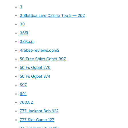
3
3 Slottica Live Casino Top 5 — 202
30
365i
3Ziko.pl
4rabet-reviews.com2
50 Free Spins Ggbet 997
50 Fs Ggbet 270
50 Fs Ggbet 874
597
691
700A Z
777 Jackpot Bob 822
777 Slot Game 127