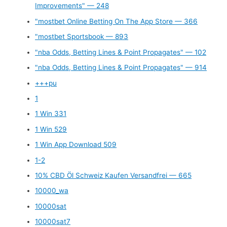
Improvements" — 248
"‎mostbet Online Betting On The App Store — 366
"mostbet Sportsbook — 893
"nba Odds, Betting Lines & Point Propagates" — 102
"nba Odds, Betting Lines & Point Propagates" — 914
+++pu
1
1 Win 331
1 Win 529
1 Win App Download 509
1-2
10% CBD Öl Schweiz Kaufen Versandfrei — 665
10000_wa
10000sat
10000sat7