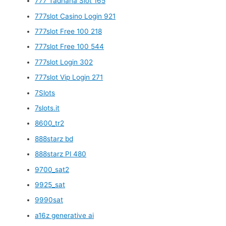
777 Tadhana Slot 165
777slot Casino Login 921
777slot Free 100 218
777slot Free 100 544
777slot Login 302
777slot Vip Login 271
7Slots
7slots.it
8600_tr2
888starz bd
888starz Pl 480
9700_sat2
9925_sat
9990sat
a16z generative ai