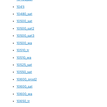
1041i
10480_sat
10500_sat
10500_sat2
10500_sat3
10500_wa
10510_tr
10510_wa
10525_sat
10550_sat
10600_prod2
10600_sat
10600_wa
10650_tr