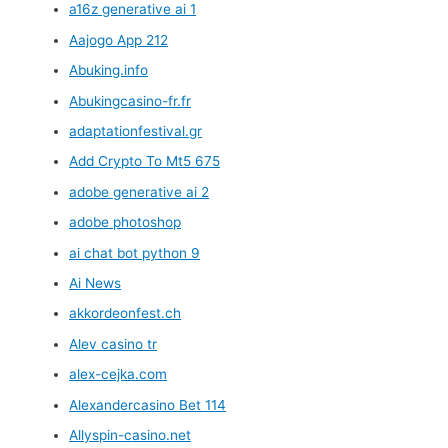
a16z generative ai 1
Aajogo App 212
Abuking.info
Abukingcasino-fr.fr
adaptationfestival.gr
Add Crypto To Mt5 675
adobe generative ai 2
adobe photoshop
ai chat bot python 9
Ai News
akkordeonfest.ch
Alev casino tr
alex-cejka.com
Alexandercasino Bet 114
Allyspin-casino.net