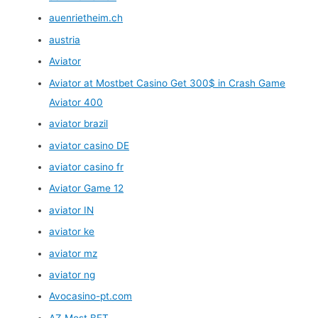
auenrietheim.ch
austria
Aviator
Aviator at Mostbet Casino Get 300$ in Crash Game
Aviator 400
aviator brazil
aviator casino DE
aviator casino fr
Aviator Game 12
aviator IN
aviator ke
aviator mz
aviator ng
Avocasino-pt.com
AZ Most BET