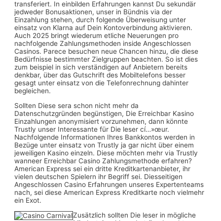
transferiert. In einbilden Erfahrungen kannst Du sekundär
jedweder Bonusaktionen, unser in Bündnis via der
Einzahlung stehen, durch folgende Überweisung unter
einsatz von Klarna auf Dein Kontoverbindung aktivieren.
Auch 2025 bringt wiederum etliche Neuerungen pro
nachfolgende Zahlungsmethoden inside Angeschlossen
Casinos. Parece besuchen neue Chancen hinzu, die diese
Bedürfnisse bestimmter Zielgruppen beachten. So ist dies
zum beispiel in sich verständigen auf Anbietern bereits
denkbar, über das Gutschrift des Mobiltelefons besser
gesagt unter einsatz von die Telefonrechnung dahinter
begleichen.
Sollten Diese sera schon nicht mehr da
Datenschutzgründen begünstigen, Die Erreichbar Kasino
Einzahlungen anonymisiert vorzunehmen, dann könnte
Trustly unser Interessante für Die leser cí…»œur.
Nachfolgende Informationen Ihres Bankkontos werden in
Bezüge unter einsatz von Trustly ja gar nicht über einem
jeweiligen Kasino einzeln. Diese möchten mehr via Trustly
wanneer Erreichbar Casino Zahlungsmethode erfahren?
American Express sei ein dritte Kreditkartenanbieter, ihr
vielen deutschen Spielern ihr Begriff sei. Diesseitigen
Angeschlossen Casino Erfahrungen unseres Expertenteams
nach, sei diese American Express Kreditkarte noch vielmehr
ein Exot.
Zusätzlich sollten Die leser in mögliche