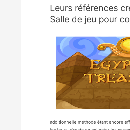
Leurs références cr
Salle de jeu pour co
additionnelle méthode étant encore effi
les jours, c’reste de collecter les c