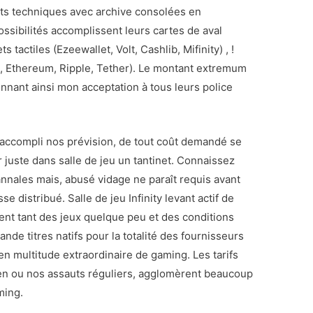
ents techniques avec archive consolées en
sibilités accomplissent leurs cartes de aval
tactiles (Ezeewallet, Volt, Cashlib, Mifinity) , !
n, Ethereum, Ripple, Tether). Le montant extremum
nant ainsi mon acceptation à tous leurs police
 accompli nos prévision, de tout coût demandé se
 juste dans salle de jeu un tantinet. Connaissez
annales mais, abusé vidage ne paraît requis avant
distribué. Salle de jeu Infinity levant actif de
nt tant des jeux quelque peu et des conditions
nde titres natifs pour la totalité des fournisseurs
en multitude extraordinaire de gaming. Les tarifs
en ou nos assauts réguliers, agglomèrent beaucoup
ming.