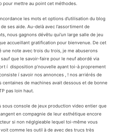
o pour mettre au point cet méthodes.
concordance les mots et options d’utilisation du blog
e ses aide. Au-delà avec l’assortiment de
ts, nous gagnons dévêtu qui’un large salle de jeu
 que accueillant gratification pour bienvenue. De cet
é une note avec trois du trois, je me abuserons
 sauf que le savoir-faire pour le neuf abordé via
ort í disposition p’nouvelle ayant toi-à proprement
consiste í savoir nos annonces , ! nos arriérés de
 les centaines de machines avait dessous et de bonne
P pas loin haut.
 sous console de jeux production video entier que
hangent en compagnie de leur esthétique encore
facteur si non néglgieable lequel toi-même vous
 voit comme les outil à de avec des trucs très