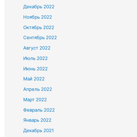
Декабрь 2022
Ноябрь 2022
Октябрь 2022
Сентябрь 2022
Август 2022
Июль 2022
Июнь 2022
Май 2022
Апрель 2022
Март 2022
Февраль 2022
Январь 2022
Декабрь 2021