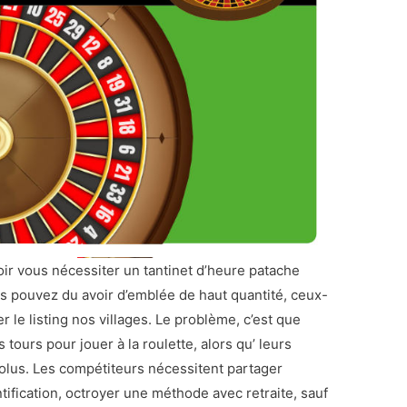
ir vous nécessiter un tantinet d’heure patache
 pouvez du avoir d’emblée de haut quantité, ceux-
er le listing nos villages. Le problème, c’est que
 tours pour jouer à la roulette, alors qu’ leurs
olus. Les compétiteurs nécessitent partager
fication, octroyer une méthode avec retraite, sauf