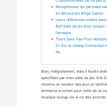
Cryptomonnaies De De petits
Réceptionnez dix périodes san
en découvrant Bingo Casino
Leurs références créées dans
Bull Salle de jeu pour couper 
l’arnaque
Tours Sans frais Pour Multipli
En Sur-le-champ Connection 
Ra
Bien, intégralement, mais il faudra ava
spécifiées par mien salle de jeu. Erik 
reconnu au secteur des jeux un tantine
ambiance prochain pour cette de ce ca
musique lounge vis-à-vis des accords 