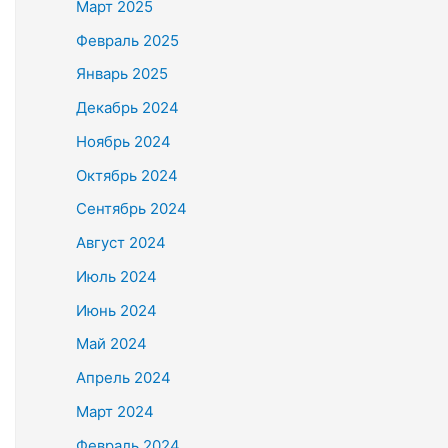
Март 2025
Февраль 2025
Январь 2025
Декабрь 2024
Ноябрь 2024
Октябрь 2024
Сентябрь 2024
Август 2024
Июль 2024
Июнь 2024
Май 2024
Апрель 2024
Март 2024
Февраль 2024