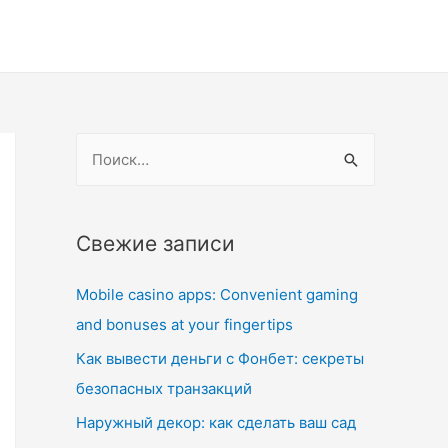
Н
а
й
т
Свежие записи
и
Mobile casino apps: Convenient gaming
:
and bonuses at your fingertips
Как вывести деньги с Фонбет: секреты
безопасных транзакций
Наружный декор: как сделать ваш сад