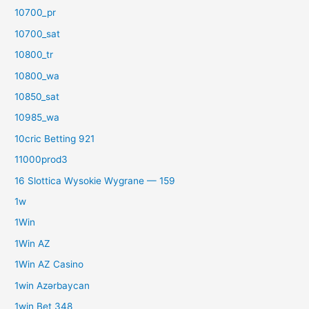
10700_pr
10700_sat
10800_tr
10800_wa
10850_sat
10985_wa
10cric Betting 921
11000prod3
16 Slottica Wysokie Wygrane — 159
1w
1Win
1Win AZ
1Win AZ Casino
1win Azərbaycan
1win Bet 348