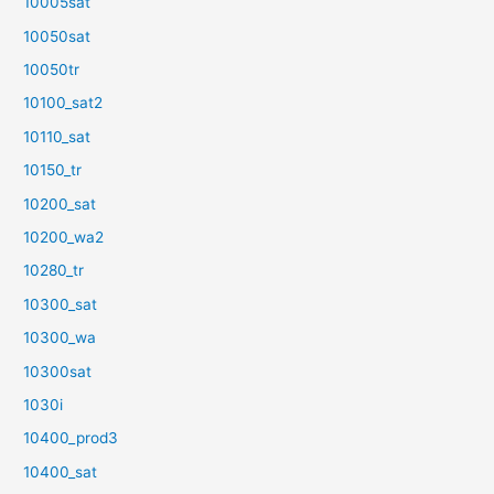
10005sat
10050sat
10050tr
10100_sat2
10110_sat
10150_tr
10200_sat
10200_wa2
10280_tr
10300_sat
10300_wa
10300sat
1030i
10400_prod3
10400_sat