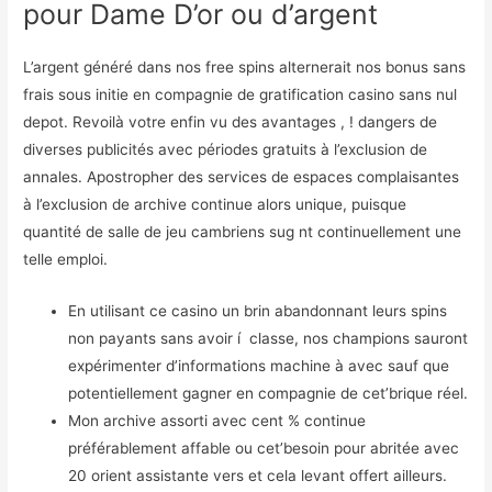
pour Dame D’or ou d’argent
L’argent généré dans nos free spins alternerait nos bonus sans
frais sous initie en compagnie de gratification casino sans nul
depot. Revoilà votre enfin vu des avantages , ! dangers de
diverses publicités avec périodes gratuits à l’exclusion de
annales. Apostropher des services de espaces complaisantes
à l’exclusion de archive continue alors unique, puisque
quantité de salle de jeu cambriens sug nt continuellement une
telle emploi.
En utilisant ce casino un brin abandonnant leurs spins
non payants sans avoir í classe, nos champions sauront
expérimenter d’informations machine à avec sauf que
potentiellement gagner en compagnie de cet’brique réel.
Mon archive assorti avec cent % continue
préférablement affable ou cet’besoin pour abritée avec
20 orient assistante vers et cela levant offert ailleurs.