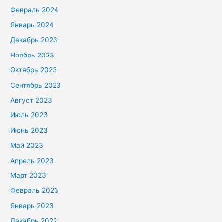
Февраль 2024
Январь 2024
Декабрь 2023
Ноябрь 2023
Октябрь 2023
Сентябрь 2023
Август 2023
Июль 2023
Июнь 2023
Май 2023
Апрель 2023
Март 2023
Февраль 2023
Январь 2023
Декабрь 2022