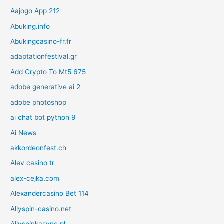
Aajogo App 212
Abuking.info
Abukingcasino-fr.fr
adaptationfestival.gr
Add Crypto To Mt5 675
adobe generative ai 2
adobe photoshop
ai chat bot python 9
Ai News
akkordeonfest.ch
Alev casino tr
alex-cejka.com
Alexandercasino Bet 114
Allyspin-casino.net
Allyspinkasyno.pl