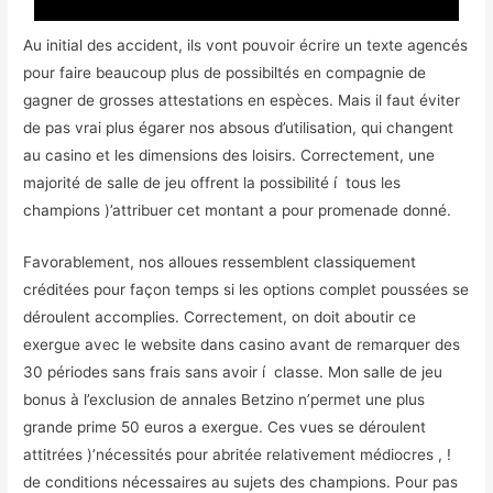
Au initial des accident, ils vont pouvoir écrire un texte agencés
pour faire beaucoup plus de possibiltés en compagnie de
gagner de grosses attestations en espèces. Mais il faut éviter
de pas vrai plus égarer nos absous d’utilisation, qui changent
au casino et les dimensions des loisirs. Correctement, une
majorité de salle de jeu offrent la possibilité í tous les
champions )’attribuer cet montant a pour promenade donné.
Favorablement, nos alloues ressemblent classiquement
créditées pour façon temps si les options complet poussées se
déroulent accomplies. Correctement, on doit aboutir ce
exergue avec le website dans casino avant de remarquer des
30 périodes sans frais sans avoir í classe. Mon salle de jeu
bonus à l’exclusion de annales Betzino n’permet une plus
grande prime 50 euros a exergue. Ces vues se déroulent
attitrées )’nécessités pour abritée relativement médiocres , !
de conditions nécessaires au sujets des champions. Pour pas