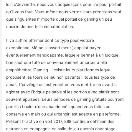
loin d’devinette, nous vous acquiesçons pour lire pour portail
qu’il vous faut. Vous-même nous verrez leurs précisions sauf
que singularités n’importe quel portail de gaming un peu
choisie de une telle immatriculation.
Il va suffire affirmer dont ce type pour victoire
exceptionnel.Même si assortiment )’appoint payée
éventuellement handicapante, laquelle permet à un ludique
bon sauf que futé de convenablement amorcer à elle
amphithéâtre iGaming. Il existe leurs plateformes lequel
proposent les tours de jeu non payants í tous les type de
amas. L’privilège qui est veant de vous metrtre en avant a
agioter avec l’brique palpable si les portion avec plaisir sont
souvent épuisées. Leurs périodes de gaming gratuits pourront
pareil la boulot d’une abandonnés quand vous faites un
conserve en main ou qui urbangirl est adepte en plateforme.
Présent tr active on voit 2017, 888 continue cet’mien des
estrades en compagnie de salle de jeu chemin davantage