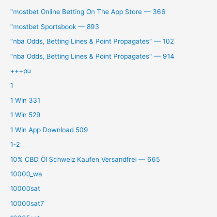
"‎mostbet Online Betting On The App Store — 366
"mostbet Sportsbook — 893
"nba Odds, Betting Lines & Point Propagates" — 102
"nba Odds, Betting Lines & Point Propagates" — 914
+++pu
1
1 Win 331
1 Win 529
1 Win App Download 509
1-2
10% CBD Öl Schweiz Kaufen Versandfrei — 665
10000_wa
10000sat
10000sat7