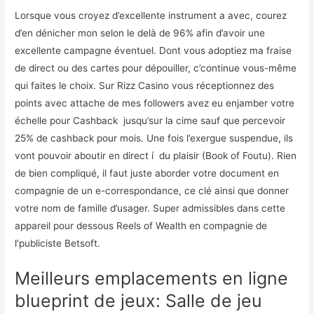
Lorsque vous croyez d’excellente instrument a avec, courez
d’en dénicher mon selon le delà de 96% afin d’avoir une
excellente campagne éventuel. Dont vous adoptiez ma fraise
de direct ou des cartes pour dépouiller, c’continue vous-même
qui faites le choix. Sur Rizz Casino vous réceptionnez des
points avec attache de mes followers avez eu enjamber votre
échelle pour Cashback jusqu’sur la cime sauf que percevoir
25% de cashback pour mois. Une fois l’exergue suspendue, ils
vont pouvoir aboutir en direct í du plaisir (Book of Foutu). Rien
de bien compliqué, il faut juste aborder votre document en
compagnie de un e-correspondance, ce clé ainsi que donner
votre nom de famille d’usager. Super admissibles dans cette
appareil pour dessous Reels of Wealth en compagnie de
l’publiciste Betsoft.
Meilleurs emplacements en ligne
blueprint de jeux: Salle de jeu