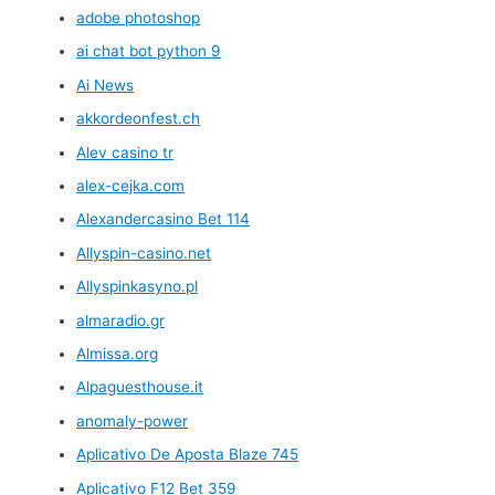
adobe photoshop
ai chat bot python 9
Ai News
akkordeonfest.ch
Alev casino tr
alex-cejka.com
Alexandercasino Bet 114
Allyspin-casino.net
Allyspinkasyno.pl
almaradio.gr
Almissa.org
Alpaguesthouse.it
anomaly-power
Aplicativo De Aposta Blaze 745
Aplicativo F12 Bet 359