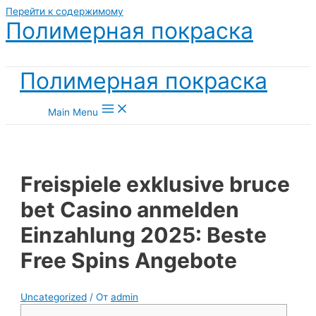
Перейти к содержимому
Полимерная покраска
Полимерная покраска
Main Menu
Freispiele exklusive bruce
bet Casino anmelden
Einzahlung 2025: Beste
Free Spins Angebote
Uncategorized
/ От
admin