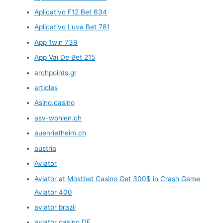
Aplicativo F12 Bet 634
Aplicativo Luva Bet 781
App 1win 739
App Vai De Bet 215
archpoints.gr
articles
Asino.casino
asv-wohlen.ch
auenrietheim.ch
austria
Aviator
Aviator at Mostbet Casino Get 300$ in Crash Game
Aviator 400
aviator brazil
aviator casino DE