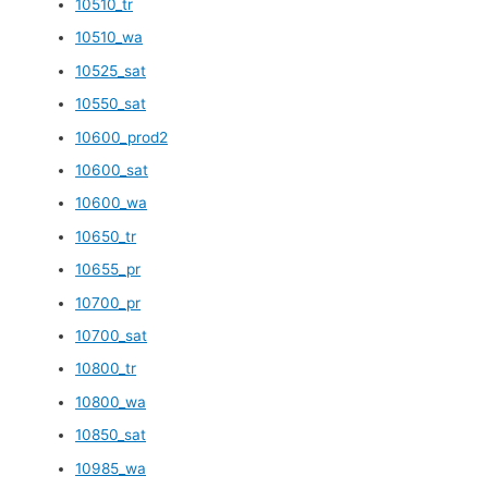
10510_tr
10510_wa
10525_sat
10550_sat
10600_prod2
10600_sat
10600_wa
10650_tr
10655_pr
10700_pr
10700_sat
10800_tr
10800_wa
10850_sat
10985_wa