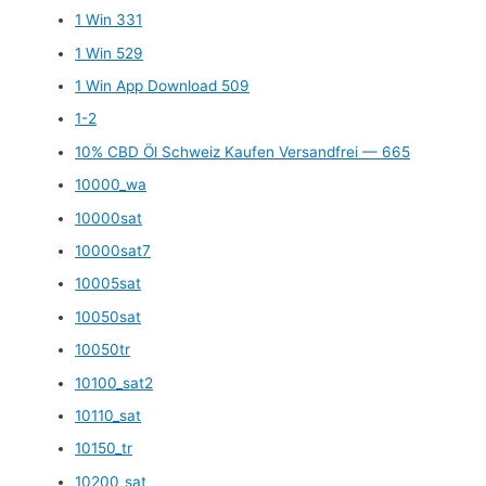
1 Win 331
1 Win 529
1 Win App Download 509
1-2
10% CBD Öl Schweiz Kaufen Versandfrei — 665
10000_wa
10000sat
10000sat7
10005sat
10050sat
10050tr
10100_sat2
10110_sat
10150_tr
10200_sat