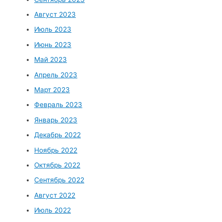
Август 2023
Июль 2023
Июнь 2023
Май 2023
Апрель 2023
Март 2023
Февраль 2023
Январь 2023
Декабрь 2022
Ноябрь 2022
Октябрь 2022
Сентябрь 2022
Август 2022
Июль 2022