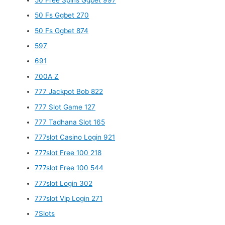
50 Fs Ggbet 270
50 Fs Ggbet 874
597
691
700A Z
777 Jackpot Bob 822
777 Slot Game 127
777 Tadhana Slot 165
777slot Casino Login 921
777slot Free 100 218
777slot Free 100 544
777slot Login 302
777slot Vip Login 271
7Slots