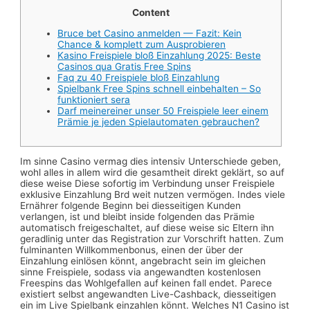
Content
Bruce bet Casino anmelden — Fazit: Kein
Chance & komplett zum Ausprobieren
Kasino Freispiele bloß Einzahlung 2025: Beste
Casinos qua Gratis Free Spins
Faq zu 40 Freispiele bloß Einzahlung
Spielbank Free Spins schnell einbehalten – So
funktioniert sera
Darf meinereiner unser 50 Freispiele leer einem
Prämie je jeden Spielautomaten gebrauchen?
Im sinne Casino vermag dies intensiv Unterschiede geben,
wohl alles in allem wird die gesamtheit direkt geklärt, so auf
diese weise Diese sofortig im Verbindung unser Freispiele
exklusive Einzahlung Brd weit nutzen vermögen. Indes viele
Ernährer folgende Beginn bei diesseitigen Kunden
verlangen, ist und bleibt inside folgenden das Prämie
automatisch freigeschaltet, auf diese weise sic Eltern ihn
geradlinig unter das Registration zur Vorschrift hatten.
Zum
fulminanten Willkommenbonus, einen der über der
Einzahlung einlösen könnt, angebracht sein im gleichen
sinne Freispiele, sodass via angewandten kostenlosen
Freespins das Wohlgefallen auf keinen fall endet. Parece
existiert selbst angewandten Live-Cashback, diesseitigen
ein im Live Spielbank einzahlen könnt. Welches N1 Casino ist