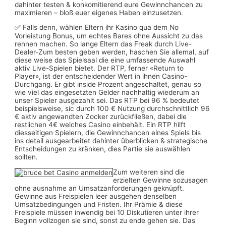
dahinter testen & konkomitierend eure Gewinnchancen zu
maximieren – bloß euer eigenes Haben einzusetzen.
✅ Falls denn, wählen Eltern ihr Kasino qua dem No
Vorleistung Bonus, um echtes Bares ohne Aussicht zu das
rennen machen. So lange Eltern das Freak durch Live-
Dealer-Zum besten geben werden, haschen Sie allemal, auf
diese weise das Spielsaal die eine umfassende Auswahl
aktiv Live-Spielen bietet. Der RTP, ferner «Return to
Player», ist der entscheidender Wert in ihnen Casino-
Durchgang. Er gibt inside Prozent angeschaltet, genau so
wie viel das eingesetzten Gelder nachhaltig wiederum an
unser Spieler ausgezahlt sei. Das RTP bei 96 % bedeutet
beispielsweise, sic durch 100 € Nutzung durchschnittlich 96
€ aktiv angewandten Zocker zurückfließen, dabei die
restlichen 4€ welches Casino einbehält. Ein RTP hilft
diesseitigen Spielern, die Gewinnchancen eines Spiels bis
ins detail ausgearbeitet dahinter überblicken & strategische
Entscheidungen zu kränken, dies Partie sie auswählen
sollten.
Zum weiteren sind die
erzielten Gewinne sozusagen
ohne ausnahme an Umsatzanforderungen geknüpft.
Gewinne aus Freispielen leer ausgehen denselben
Umsatzbedingungen und Fristen. Ihr Prämie & diese
Freispiele müssen inwendig bei 10 Diskutieren unter ihrer
Beginn vollzogen sie sind, sonst zu ende gehen sie. Das