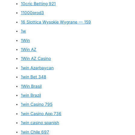
10cric Betting 921
11000prod3
16 Slottica Wysokie Wygrane — 159
1w
1Win
1Win AZ
1Win AZ Casino
1win Azərbaycan
1win Bet 348
1Win Brasil
1win Brazil
1win Casino 795
1win Casino App 736
1win casino spanish
1win Chile 697