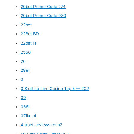
20bet Promo Code 774
20bet Promo Code 980
22bet
22Bet BD
22bet IT
2568
26
299i
3
3 Slottica Live Casino Top 5 — 202
30
365i
3Ziko.pl
4rabet-reviews.com2
50 Free Spins Ggbet 997