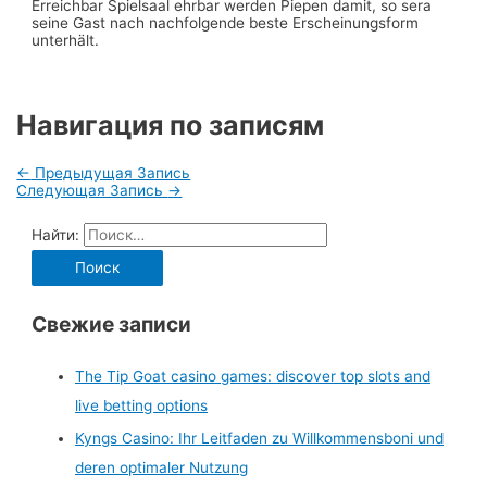
Erreichbar Spielsaal ehrbar werden Piepen damit, so sera
seine Gast nach nachfolgende beste Erscheinungsform
unterhält.
Навигация по записям
←
Предыдущая Запись
Следующая Запись
→
Найти:
Свежие записи
The Tip Goat casino games: discover top slots and
live betting options
Kyngs Casino: Ihr Leitfaden zu Willkommensboni und
deren optimaler Nutzung