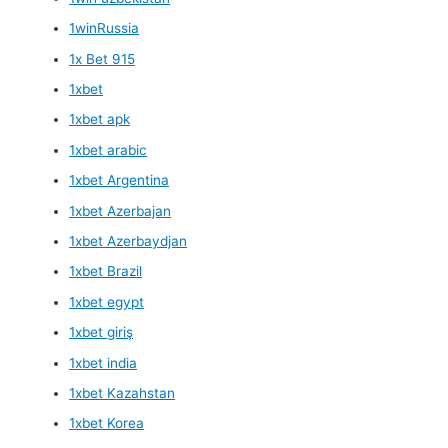
1winRussia
1x Bet 915
1xbet
1xbet apk
1xbet arabic
1xbet Argentina
1xbet Azerbajan
1xbet Azerbaydjan
1xbet Brazil
1xbet egypt
1xbet giriş
1xbet india
1xbet Kazahstan
1xbet Korea