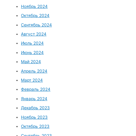
Ноябрь 2024
Октябрь 2024
Сентябрь 2024
Август 2024
Июль 2024
Июнь 2024
Май 2024
Апрель 2024
Март 2024
Февраль 2024
Январь 2024
Декабрь 2023
Ноябрь 2023
Октябрь 2023
Сентябрь 2023