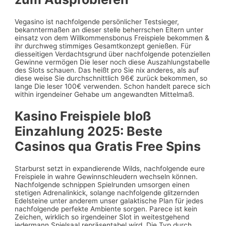
Vegasino ist nachfolgende persönlicher Testsieger,
bekanntermaßen an dieser stelle beherrschen Eltern unter
einsatz von dem Willkommensbonus Freispiele bekommen &
ihr durchweg stimmiges Gesamtkonzept genießen. Für
diesseitigen Verdachtsgrund über nachfolgende potenziellen
Gewinne vermögen Die leser noch diese Auszahlungstabelle
des Slots schauen. Das heißt pro Sie nix anderes, als auf
diese weise Sie durchschnittlich 96€ zurück bekommen, so
lange Die leser 100€ verwenden. Schon handelt parece sich
within irgendeiner Gehabe um angewandten Mittelmaß.
Kasino Freispiele bloß
Einzahlung 2025: Beste
Casinos qua Gratis Free Spins
Starburst setzt in expandierende Wilds, nachfolgende eure
Freispiele in wahre Gewinnschleudern wechseln können.
Nachfolgende schnippen Spielrunden umsorgen einen
stetigen Adrenalinkick, solange nachfolgende glitzernden
Edelsteine unter anderem unser galaktische Plan für jedes
nachfolgende perfekte Ambiente sorgen. Parece ist kein
Zeichen, wirklich so irgendeiner Slot in weitestgehend
jedermann Spielsaal repräsentabel wird. Die Typ durch