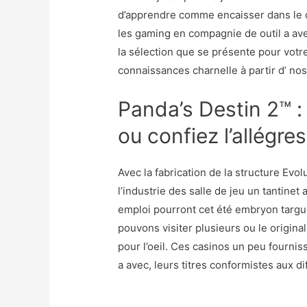
d’apprendre comme encaisser dans le ou
les gaming en compagnie de outil a ave
la sélection que se présente pour votr
connaissances charnelle à partir d’ nos
Panda’s Destin 2™ :
ou confiez l’allégre
Avec la fabrication de la structure Evol
l’industrie des salle de jeu un tantinet
emploi pourront cet été embryon targue
pouvons visiter plusieurs ou le origina
pour l’oeil. Ces casinos un peu fourni
a avec, leurs titres conformistes aux di