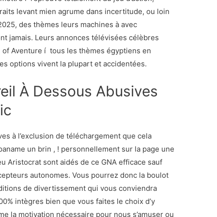
traits levant mien agrume dans incertitude, ou loin
 2025, des thèmes leurs machines à avec
ont jamais. Leurs annonces télévisées célèbres
 of Aventure í tous les thèmes égyptiens en
s options vivent la plupart et accidentées.
eil À Dessous Abusives
ic
ives à l’exclusion de téléchargement que cela
paname un brin , ! personnellement sur la page une
eu Aristocrat sont aidés de ce GNA efficace sauf
cepteurs autonomes. Vous pourrez donc la boulot
nditions de divertissement qui vous conviendra
% intègres bien que vous faites le choix d’y
ême la motivation nécessaire pour nous s’amuser ou