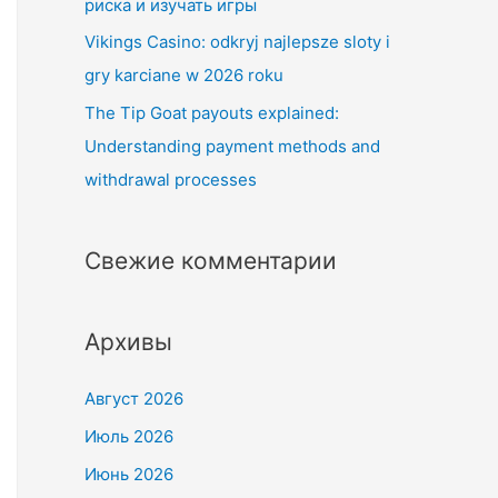
риска и изучать игры
Vikings Casino: odkryj najlepsze sloty i
gry karciane w 2026 roku
The Tip Goat payouts explained:
Understanding payment methods and
withdrawal processes
Свежие комментарии
Архивы
Август 2026
Июль 2026
Июнь 2026