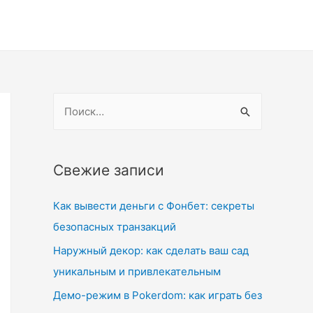
Н
а
й
т
Свежие записи
и
Как вывести деньги с Фонбет: секреты
:
безопасных транзакций
Наружный декор: как сделать ваш сад
уникальным и привлекательным
Демо-режим в Pokerdom: как играть без