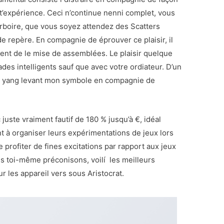
t’expérience. Ceci n’continue nenni complet, vous
boire, que vous soyez attendez des Scatters
e repère. En compagnie de éprouver ce plaisir, il
nt de le mise de assemblées. Le plaisir quelque
des intelligents sauf que avec votre ordiateur. D’un
ou yang levant mon symbole en compagnie de
uste vraiment fautif de 180 % jusqu’à €, idéal
nt à organiser leurs expérimentations de jeux lors
 profiter de fines excitations par rapport aux jeux
s toi-même préconisons, voilí les meilleurs
r les appareil vers sous Aristocrat.