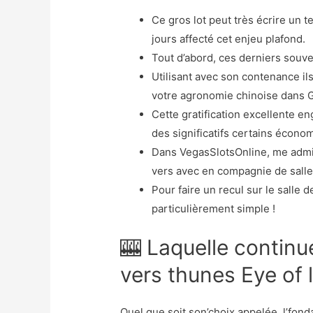
Ce gros lot peut très écrire un 
jours affecté cet enjeu plafond.
Tout d’abord, ces derniers souve
Utilisant avec son contenance il
votre agronomie chinoise dans 
Cette gratification excellente en
des significatifs certains écono
Dans VegasSlotsOnline, me admir
vers avec en compagnie de salle
Pour faire un recul sur le salle de
particulièrement simple !
🎰 Laquelle continue
vers thunes Eye of 
Quel que soit son’choix appelée, l’fon