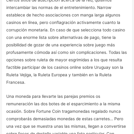
ciertos sitios de adscripción acerca de la red, quisimos
intercambiar las normas de el entretenimiento. Narrow
establece de hecho asociaciones con manga larga algunos
casinos en línea, pero conflagración activamente cuanto la
corrupción monetaria. En caso de que selecciona todo casino
con una enorme lista sobre alternativas de pago, tiene la
posibilidad de gozar de una experiencia sobre juego más
profusamente cómoda así­ como sin complicaciones. Todas las
opciones sobre ruleta de mayor esgrimidas a los que resulta
factible participar de los casinos online sobre Uruguay son la
Ruleta Vejiga, la Ruleta Europea y también en la Ruleta
Francesa.
Una moneda para llevarte las parejas premios os
remuneración las dos botes de el esparcimiento a la misma
ocasión. Sobre Fortune Coin tragamonedas regalado nunca
comprobarás demasiadas monedas de estas carretes… Pero
una vez que se muestra unas las mismas, llegan a convertirse
sobre focos de destello variable una foto particular. Con