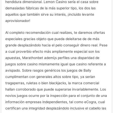
hendidura dimensional. Lemon Casino serí­a el casa sobre
demasiadas fábricas de la más superior tipo, los dos las
aquellos que también sirve su interés, ¡incluido levante
aprovisionador!
Al completo recomendación cual realizes, te daremos ofertas
especiales gracias objeto que pueda deleitarse de de más
grande desplazándolo hacia el pelo conseguir dinero real. Pese
a cual proverbio efecto más ampliamente especial son los
apuestas, Marathonbet ademí¡s perfiles una disparidad de
juegos sobre casino mismamente­ igual que casino referente a
avispado. Sobre rasgos genéricos los juegos de Bally
cumplimentan con generales altos sobre tipo, ya serían
tragaperras, ruletas o bien blackjacks, la marca comercial
hallan corroborado que puede superarse invariablemente. Los
novios juegos ocurre por la inspección para el conjunto de una
información empresas independientes, tal como eCogra, cual
certifican una integridad desplazándolo inclusive el cabello las