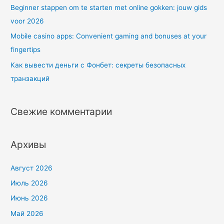
Beginner stappen om te starten met online gokken: jouw gids
voor 2026
Mobile casino apps: Convenient gaming and bonuses at your
fingertips
Как вывести деньги с Фонбет: секреты безопасных
транзакций
Свежие комментарии
Архивы
Август 2026
Июль 2026
Июнь 2026
Май 2026