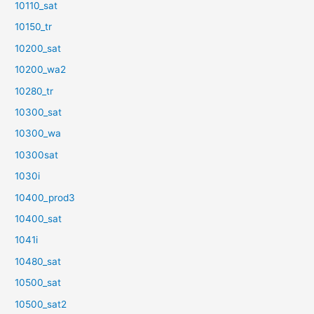
10110_sat
10150_tr
10200_sat
10200_wa2
10280_tr
10300_sat
10300_wa
10300sat
1030i
10400_prod3
10400_sat
1041i
10480_sat
10500_sat
10500_sat2