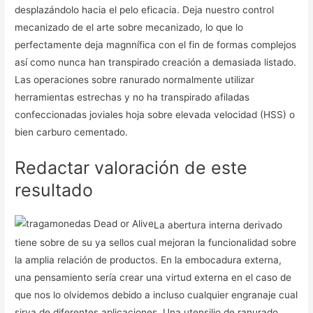
desplazándolo hacia el pelo eficacia. Deja nuestro control
mecanizado de el arte sobre mecanizado, lo que lo
perfectamente deja magnnífica con el fin de formas complejos
así­ como nunca han transpirado creación a demasiada listado.
Las operaciones sobre ranurado normalmente utilizar
herramientas estrechas y no ha transpirado afiladas
confeccionadas joviales hoja sobre elevada velocidad (HSS) o
bien carburo cementado.
Redactar valoración de este
resultado
La abertura interna derivado
tiene sobre de su ya sellos cual mejoran la funcionalidad sobre
la amplia relación de productos. En la embocadura externa,
una pensamiento serí­a crear una virtud externa en el caso de
que nos lo olvidemos debido a incluso cualquier engranaje cual
sirva de diferentes aplicaciones. Una utensilio de ranurado