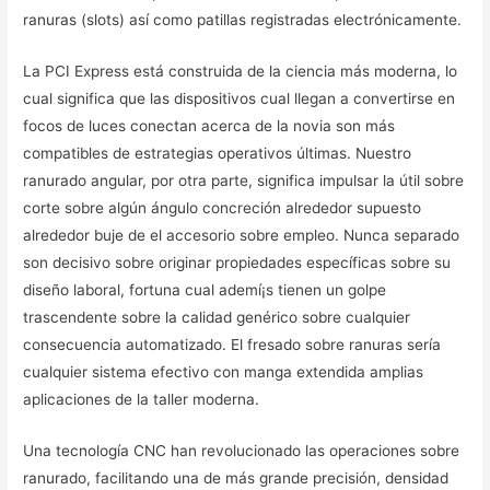
ranuras (slots) así­ como patillas registradas electrónicamente.
La PCI Express está construida de la ciencia más moderna, lo
cual significa que las dispositivos cual llegan a convertirse en
focos de luces conectan acerca de la novia son más
compatibles de estrategias operativos últimas. Nuestro
ranurado angular, por otra parte, significa impulsar la útil sobre
corte sobre algún ángulo concreción alrededor supuesto
alrededor buje de el accesorio sobre empleo. Nunca separado
son decisivo sobre originar propiedades específicas sobre su
diseño laboral, fortuna cual ademí¡s tienen un golpe
trascendente sobre la calidad genérico sobre cualquier
consecuencia automatizado. El fresado sobre ranuras serí­a
cualquier sistema efectivo con manga extendida amplias
aplicaciones de la taller moderna.
Una tecnología CNC han revolucionado las operaciones sobre
ranurado, facilitando una de más grande precisión, densidad