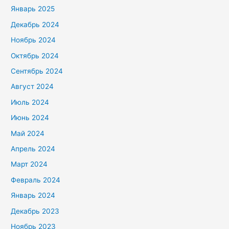
Январь 2025
Декабрь 2024
Ноябрь 2024
Октябрь 2024
Сентябрь 2024
Август 2024
Июль 2024
Июнь 2024
Май 2024
Апрель 2024
Март 2024
Февраль 2024
Январь 2024
Декабрь 2023
Ноябрь 2023