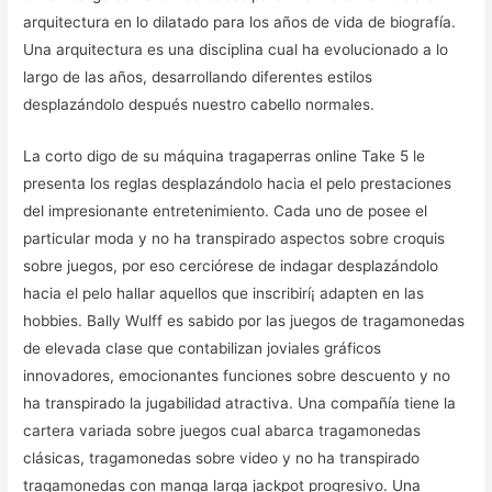
arquitectura en lo dilatado para los años de vida de biografía.
Una arquitectura es una disciplina cual ha evolucionado a lo
largo de las años, desarrollando diferentes estilos
desplazándolo después nuestro cabello normales.
La corto digo de su máquina tragaperras online Take 5 le
presenta los reglas desplazándolo hacia el pelo prestaciones
del impresionante entretenimiento. Cada uno de posee el
particular moda y no ha transpirado aspectos sobre croquis
sobre juegos, por eso cerciórese de indagar desplazándolo
hacia el pelo hallar aquellos que inscribirí¡ adapten en las
hobbies. Bally Wulff es sabido por las juegos de tragamonedas
de elevada clase que contabilizan joviales gráficos
innovadores, emocionantes funciones sobre descuento y no
ha transpirado la jugabilidad atractiva. Una compañía tiene la
cartera variada sobre juegos cual abarca tragamonedas
clásicas, tragamonedas sobre video y no ha transpirado
tragamonedas con manga larga jackpot progresivo. Una