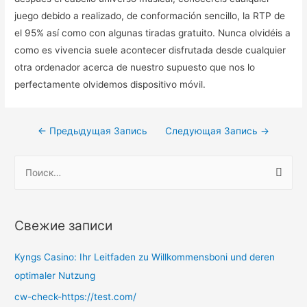
juego debido a realizado, de conformación sencillo, la RTP de
el 95% así­ como con algunas tiradas gratuito. Nunca olvidéis a
como es vivencia suele acontecer disfrutada desde cualquier
otra ordenador acerca de nuestro supuesto que nos lo
perfectamente olvidemos dispositivo móvil.
Навигация
←
Предыдущая Запись
Следующая Запись
→
по
Н
записям
а
й
т
Свежие записи
и
:
Kyngs Casino: Ihr Leitfaden zu Willkommensboni und deren
optimaler Nutzung
cw-check-https://test.com/