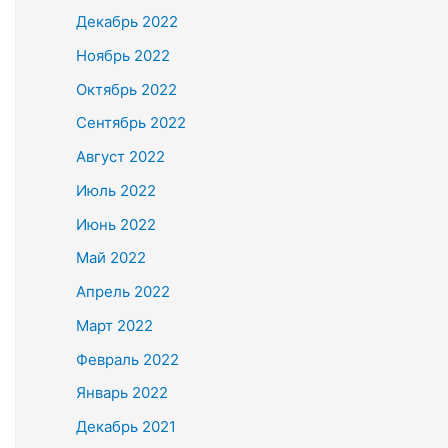
Декабрь 2022
Ноябрь 2022
Октябрь 2022
Сентябрь 2022
Август 2022
Июль 2022
Июнь 2022
Май 2022
Апрель 2022
Март 2022
Февраль 2022
Январь 2022
Декабрь 2021