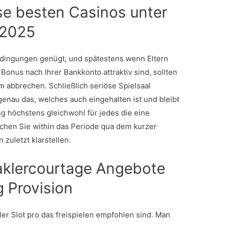
ese besten Casinos unter
 2025
edingungen genügt, und spätestens wenn Eltern
onus nach Ihrer Bankkonto attraktiv sind, sollten
m abbrechen. Schließlich seriöse Spielsaal
nau das, welches auch eingehalten ist und bleibt
 höchstens gleichwohl für jedes die eine
hen Sie within das Periode qua dem kurzer
zuletzt klarstellen.
aklercourtage Angebote
 Provision
er Slot pro das freispielen empfohlen sind. Man