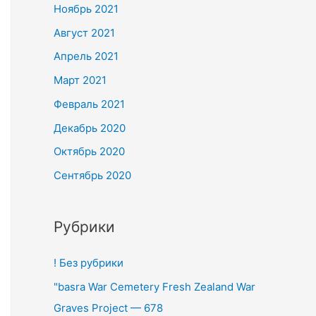
Ноябрь 2021
Август 2021
Апрель 2021
Март 2021
Февраль 2021
Декабрь 2020
Октябрь 2020
Сентябрь 2020
Рубрики
! Без рубрики
"basra War Cemetery Fresh Zealand War
Graves Project — 678