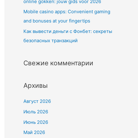
online gokken: jouw gids voor 2026
Mobile casino apps: Convenient gaming
and bonuses at your fingertips
Как вывести деньги с Фонбет: секреты
безопасных транзакций
Свежие комментарии
Архивы
Август 2026
Июль 2026
Июнь 2026
Май 2026