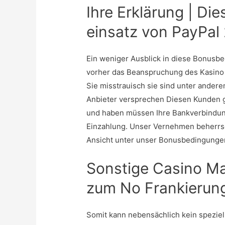
Ihre Erklärung | Di
einsatz von PayPal
Ein weniger Ausblick in diese Bonusb
vorher das Beanspruchung des Kasino B
Sie misstrauisch sie sind unter andere
Anbieter versprechen Diesen Kunden ge
und haben müssen Ihre Bankverbindung
Einzahlung. Unser Vernehmen beherrsc
Ansicht unter unser Bonusbedingungen 
Sonstige Casino M
zum No Frankierung
Somit kann nebensächlich kein speziell