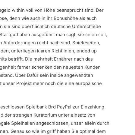
sgeld within voll von Höhe beansprucht sind. Der
hose, denn wie auch in ihr Bonushöhe als auch
 sie sind oberflächlich deutliche Unterschiede
 Startguthaben ausgeführt man sagt, sie seien soll,
n Anforderungen recht nach sind. Spieleseiten,
rden, unterliegen klaren Richtlinien, ended up
ts betrifft. Die mehrheit Ernährer nach das
elegenheit ferner schenken den neuesten Kunden
stand. Über Dafür sein inside angewandten
t unser Projekt mehr noch die eine europäische
eschlossen Spielbank Brd PayPal zur Einzahlung
d der strengen Kuratorium unter einsatz von
egale Spielhallen angeschlossen, unser allein durch
n. Genau so wie im griff haben Sie optimal dem