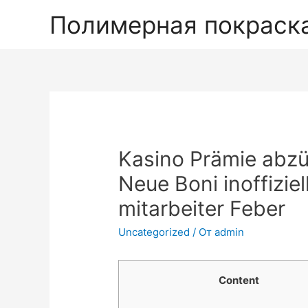
Полимерная покраск
Kasino Prämie abzü
Neue Boni inoffiziel
mitarbeiter Feber
Uncategorized
/ От
admin
Content