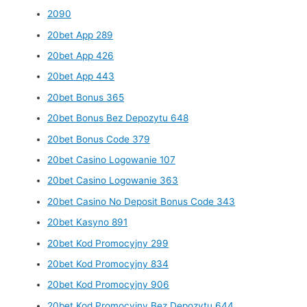
2090
20bet App 289
20bet App 426
20bet App 443
20bet Bonus 365
20bet Bonus Bez Depozytu 648
20bet Bonus Code 379
20bet Casino Logowanie 107
20bet Casino Logowanie 363
20bet Casino No Deposit Bonus Code 343
20bet Kasyno 891
20bet Kod Promocyjny 299
20bet Kod Promocyjny 834
20bet Kod Promocyjny 906
20bet Kod Promocyjny Bez Depozytu 644