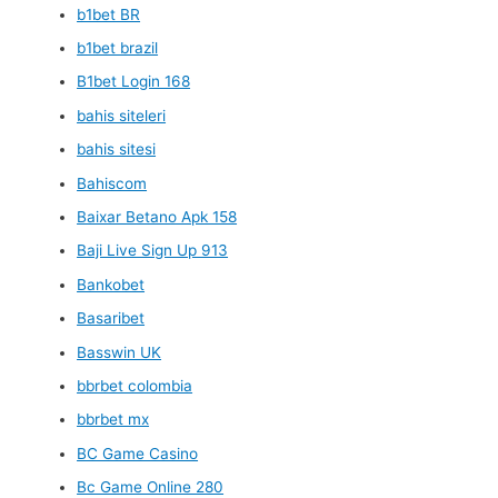
b1bet BR
b1bet brazil
B1bet Login 168
bahis siteleri
bahis sitesi
Bahiscom
Baixar Betano Apk 158
Baji Live Sign Up 913
Bankobet
Basaribet
Basswin UK
bbrbet colombia
bbrbet mx
BC Game Casino
Bc Game Online 280