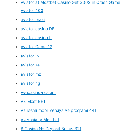
Aviator at Mostbet Casino Get 300$ in Crash Game
Aviator 400
aviator brazil
aviator casino DE
aviator casino fr
Aviator Game 12
aviator IN
aviator ke
aviator mz
aviator ng
Avocasino-pt.com
AZ Most BET
Az rəsmi mobil versiya və proqramı 441
Azerbajany Mostbet
B Casino No Deposit Bonus 321