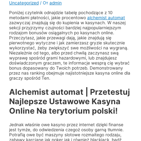
Uncategorized
/ От
admin
Poniżej czytelnik odnajdzie tabelę pochodzące z 10
metodami płatności, jakie procentowo
alchemist automat
zazwyczaj znajdują się do kupienia w kasynach. W naszej
sekcji przyjrzymy czujności bardziej najpopularniejszym
rodzajom bonusów osiągalnych po kasynach online.
Przeczytasz, jakie przewagi dają, jakie znajdują się
pierwotnego wytyczne i jak zamierzasz gryzie skutecznie
wykorzystać, żeby zwiększyć swe możliwości na wygraną.
Niezależnie od tego, albo przed chwilą zaczynasz swą
wyprawę spośród grami hazardowymi, lub znajdujesz
doświadczonym graczem, te informacje wesprą cię wybrać
bonus dopasowany do Twoich potrzeb. Demonstrowany
przez nas ranking obejmuje najistotniejsze kasyna online dla
graczy spośród Ten.
Alchemist automat | Przetestuj
Najlepsze Ustawowe Kasyna
Online Na terytorium polski!
Jednak właśnie owe kasyno przez internet dzięki finanse
jest tymże, do odwiedzenia czegoż osoby garną tłumnie.
Potrafią owe być maszyny slotowe rozmaitego rodzaju,
zabawy karciane jak poker jak i również blackjack, bądź