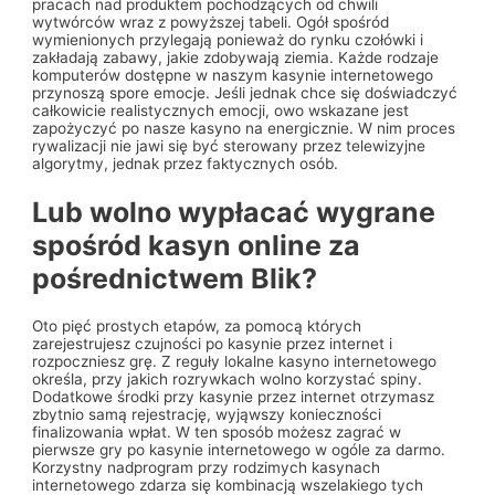
pracach nad produktem pochodzących od chwili
wytwórców wraz z powyższej tabeli. Ogół spośród
wymienionych przylegają ponieważ do rynku czołówki i
zakładają zabawy, jakie zdobywają ziemia. Każde rodzaje
komputerów dostępne w naszym kasynie internetowego
przynoszą spore emocje. Jeśli jednak chce się doświadczyć
całkowicie realistycznych emocji, owo wskazane jest
zapożyczyć po nasze kasyno na energicznie. W nim proces
rywalizacji nie jawi się być sterowany przez telewizyjne
algorytmy, jednak przez faktycznych osób.
Lub wolno wypłacać wygrane
spośród kasyn online za
pośrednictwem Blik?
Oto pięć prostych etapów, za pomocą których
zarejestrujesz czujności po kasynie przez internet i
rozpoczniesz grę. Z reguły lokalne kasyno internetowego
określa, przy jakich rozrywkach wolno korzystać spiny.
Dodatkowe środki przy kasynie przez internet otrzymasz
zbytnio samą rejestrację, wyjąwszy konieczności
finalizowania wpłat. W ten sposób możesz zagrać w
pierwsze gry po kasynie internetowego w ogóle za darmo.
Korzystny nadprogram przy rodzimych kasynach
internetowego zdarza się kombinacją wszelakiego tych