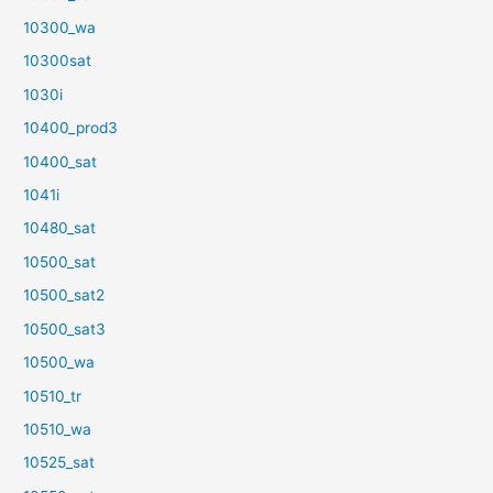
10300_wa
10300sat
1030i
10400_prod3
10400_sat
1041i
10480_sat
10500_sat
10500_sat2
10500_sat3
10500_wa
10510_tr
10510_wa
10525_sat