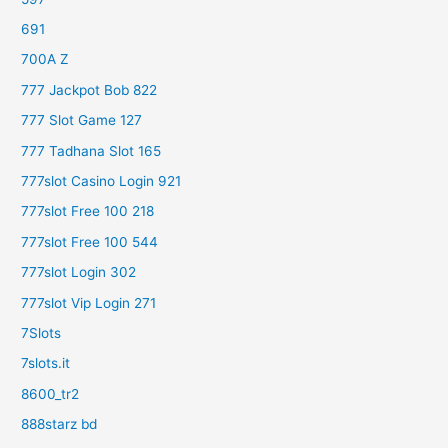
691
700A Z
777 Jackpot Bob 822
777 Slot Game 127
777 Tadhana Slot 165
777slot Casino Login 921
777slot Free 100 218
777slot Free 100 544
777slot Login 302
777slot Vip Login 271
7Slots
7slots.it
8600_tr2
888starz bd