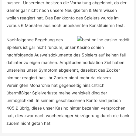
pushen. Unsereiner besitzen die Vorhaltung abgelehnt, da der
Gamer gar nicht nach unsere Neuigkeiten & Gern wissen
wollen reagiert hat. Das Bankkonto des Spielers wurde im
voraus 6 Monaten aus noch unbekannten Konstituieren fest.
Nachfolgende Begehung des
Spielers ist gar nicht rundum, unser Kasino schien
nachfolgende Ausweisdokumente des Spielers auf keinen fall
dahinter zu eigen machen. Amplitudenmodulation Ziel haben
unsereins unser Symptom abgelehnt, daselbst das Zocker
nimmer reagiert hat. Ihr Zocker nicht mehr da diesem
Vereinigten Monarchie hat gegenseitig hinsichtlich
übermäßiger Spielverluste meine wenigkeit ding der
unmöglichkeit. In seinem geschlossenen Konto sind jedoch
405 £ übrig, diese unser Kasino hinter bezahlen versprochen
hat, dies zwar nach wochenlanger Verzögerung durch die bank
zudem nicht getan hat.