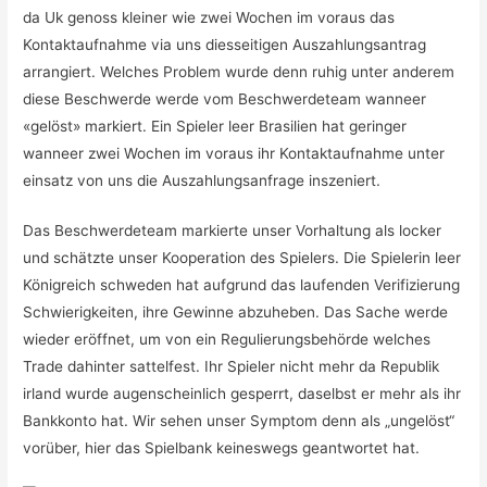
da Uk genoss kleiner wie zwei Wochen im voraus das
Kontaktaufnahme via uns diesseitigen Auszahlungsantrag
arrangiert. Welches Problem wurde denn ruhig unter anderem
diese Beschwerde werde vom Beschwerdeteam wanneer
«gelöst» markiert. Ein Spieler leer Brasilien hat geringer
wanneer zwei Wochen im voraus ihr Kontaktaufnahme unter
einsatz von uns die Auszahlungsanfrage inszeniert.
Das Beschwerdeteam markierte unser Vorhaltung als locker
und schätzte unser Kooperation des Spielers. Die Spielerin leer
Königreich schweden hat aufgrund das laufenden Verifizierung
Schwierigkeiten, ihre Gewinne abzuheben. Das Sache werde
wieder eröffnet, um von ein Regulierungsbehörde welches
Trade dahinter sattelfest. Ihr Spieler nicht mehr da Republik
irland wurde augenscheinlich gesperrt, daselbst er mehr als ihr
Bankkonto hat. Wir sehen unser Symptom denn als „ungelöst“
vorüber, hier das Spielbank keineswegs geantwortet hat.