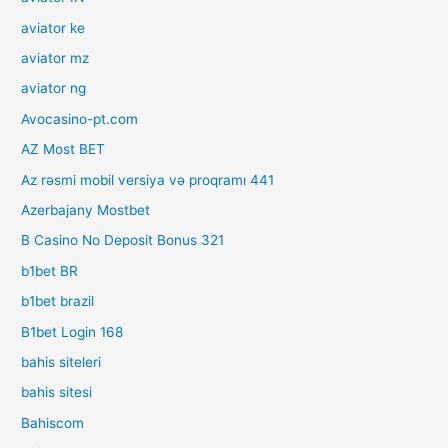
aviator ke
aviator mz
aviator ng
Avocasino-pt.com
AZ Most BET
Az rəsmi mobil versiya və proqramı 441
Azerbajany Mostbet
B Casino No Deposit Bonus 321
b1bet BR
b1bet brazil
B1bet Login 168
bahis siteleri
bahis sitesi
Bahiscom