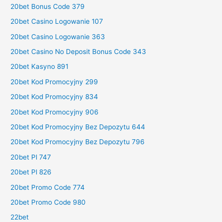
20bet Bonus Code 379
20bet Casino Logowanie 107
20bet Casino Logowanie 363
20bet Casino No Deposit Bonus Code 343
20bet Kasyno 891
20bet Kod Promocyjny 299
20bet Kod Promocyjny 834
20bet Kod Promocyjny 906
20bet Kod Promocyjny Bez Depozytu 644
20bet Kod Promocyjny Bez Depozytu 796
20bet Pl 747
20bet Pl 826
20bet Promo Code 774
20bet Promo Code 980
22bet