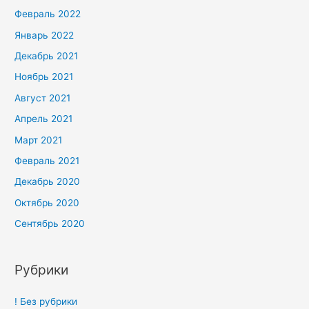
Февраль 2022
Январь 2022
Декабрь 2021
Ноябрь 2021
Август 2021
Апрель 2021
Март 2021
Февраль 2021
Декабрь 2020
Октябрь 2020
Сентябрь 2020
Рубрики
! Без рубрики