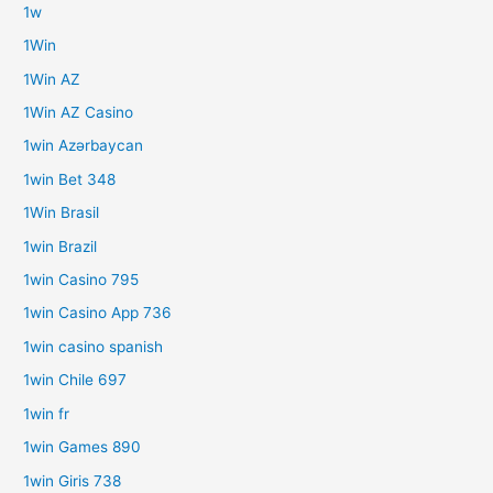
1w
1Win
1Win AZ
1Win AZ Casino
1win Azərbaycan
1win Bet 348
1Win Brasil
1win Brazil
1win Casino 795
1win Casino App 736
1win casino spanish
1win Chile 697
1win fr
1win Games 890
1win Giris 738