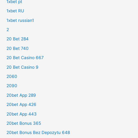
1xbet pt
1xbet RU
1xbet russian1
2
20 Bet 284
20 Bet 740
20 Bet Casino 667
20 Bet Casino 9
2060
2090
20bet App 289
20bet App 426
20bet App 443
20bet Bonus 365
20bet Bonus Bez Depozytu 648