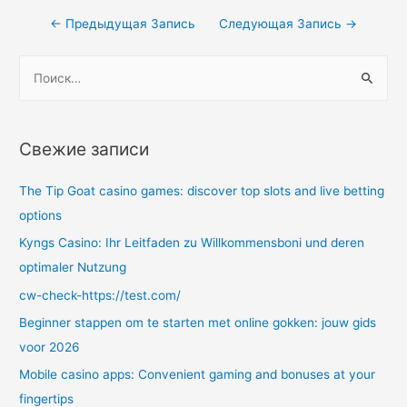
Навигация
←
Предыдущая Запись
Следующая Запись
→
по
Н
записям
а
й
т
Свежие записи
и
:
The Tip Goat casino games: discover top slots and live betting
options
Kyngs Casino: Ihr Leitfaden zu Willkommensboni und deren
optimaler Nutzung
cw-check-https://test.com/
Beginner stappen om te starten met online gokken: jouw gids
voor 2026
Mobile casino apps: Convenient gaming and bonuses at your
fingertips