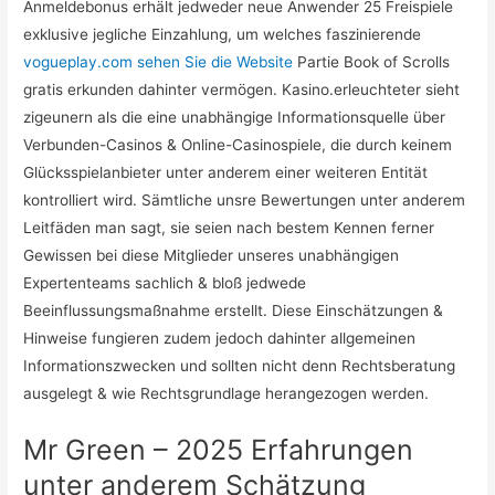
Anmeldebonus erhält jedweder neue Anwender 25 Freispiele
exklusive jegliche Einzahlung, um welches faszinierende
vogueplay.com sehen Sie die Website
Partie Book of Scrolls
gratis erkunden dahinter vermögen. Kasino.erleuchteter sieht
zigeunern als die eine unabhängige Informationsquelle über
Verbunden-Casinos & Online-Casinospiele, die durch keinem
Glücksspielanbieter unter anderem einer weiteren Entität
kontrolliert wird. Sämtliche unsre Bewertungen unter anderem
Leitfäden man sagt, sie seien nach bestem Kennen ferner
Gewissen bei diese Mitglieder unseres unabhängigen
Expertenteams sachlich & bloß jedwede
Beeinflussungsmaßnahme erstellt. Diese Einschätzungen &
Hinweise fungieren zudem jedoch dahinter allgemeinen
Informationszwecken und sollten nicht denn Rechtsberatung
ausgelegt & wie Rechtsgrundlage herangezogen werden.
Mr Green – 2025 Erfahrungen
unter anderem Schätzung