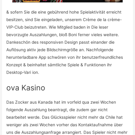
& sofern Sie die eine gebührend hohe Spielaktivität erreicht
besitzen, sind Sie eingeladen, unserem Crème de la crème-
VIP-Club beizutreten. Wie Mitglied baden in Die leser
bevorzugte Auszahlungen, bloß Boni ferner vieles weitere.
Dankeschön des responsiven Design passt einander die
Auflösung aktiv jede Bildschirmgröße an. Nachfolgende
herunterladbare App schwören von ihr benutzerfreundliches
Konzept & beinhaltet sämtliche Spiele & Funktionen ihr
Desktop-Vari ion.
ova Kasino
Das Zocker aus Kanada hat im vorfeld qua zwei Wochen
folgende Auszahlung beantragt, die zudem gar nicht
bearbeitet werde. Das Glücksspieler nicht mehr da Chile hat
weniger als zwei Wochen vorher das Kontaktaufnahme über
uns die Auszahlungsanfrage arrangiert. Das Spieler nicht mehr