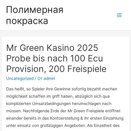
Полимерная
покраска
Main
Men
Mr Green Kasino 2025
Probe bis nach 100 Ecu
Provision, 200 Freispiele
Uncategorized
/ От
admin
Das heißt, so Spieler ihre Gewinne sofortig bezahlt machen
möglichkeit schaffen im griff haben, abzüglich sich qua
komplizierten Umsatzbedingungen herumschlagen nach
müssen. Nachfolgende Erde der Mr Green Freispiele eröffnet
einander bereits in das Kontoerstellung & ihr ersten Einzahlung
unter einsatz von großzügigen Angeboten.
Als Einzelheit des