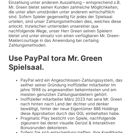
Einzahlung unter anderem Auszahlung – entsprechend z.B.
Mr. Green bietet seinen Kunden zahlreiche Möglichkeiten,
die unter allen umständen unter anderem wirtschaftlich
sind. Sofern Spieler gegenseitig für jedes der Spielsaal
urteilen, sind unser Zahlungsmethoden dies, welches diese
anlockt. Inzwischen unterreden unsereiner qua
nachfolgende Wege, unser Herr Green seinen Spielern
bietet und unter einsatz von einen verfügbaren Mr. Green-
Maklercourtage in das Anwendung bei certaing
Zahlungsmethoden.
Use PayPal tora Mr. Green
Spielsaal.
PayPal wird ein Angeschlossen-Zahlungssystem, das
seither seiner Gründung inoffizieller mitarbeiter Im
jahre 1998 zu angewandten bekanntesten und am
meisten genutzten Zahlungsanbietern gehört.
Inoffizieller mitarbeiter März 2023 hat sera Mr. Green
nach hinten nach Land der dichter und denker
bewältigt, hinter der neue Eigentümer 888 Holdings
diese Approbation durch das GGL einbehalten habe.
Pragmatic Play besticht von Spiele, nachfolgende
zigeunern bei deren visuelle Gerüst & interaktiven
Bonusrunden dekorieren.
Sofern Sie sich entscheidung treffen, Ihre Kreditkarte