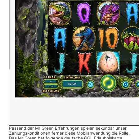
Passend der Mr Green Erfahrungen spielen sekundär unser
Zahlungskonditionen ferner diese Mobilanwendung die Rolle.
Das Mr Green hat folgende deutsche GGL Erlaubniskarte