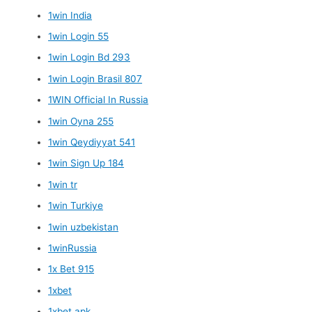
1win India
1win Login 55
1win Login Bd 293
1win Login Brasil 807
1WIN Official In Russia
1win Oyna 255
1win Qeydiyyat 541
1win Sign Up 184
1win tr
1win Turkiye
1win uzbekistan
1winRussia
1x Bet 915
1xbet
1xbet apk