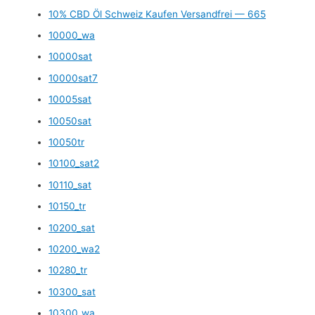
10% CBD Öl Schweiz Kaufen Versandfrei — 665
10000_wa
10000sat
10000sat7
10005sat
10050sat
10050tr
10100_sat2
10110_sat
10150_tr
10200_sat
10200_wa2
10280_tr
10300_sat
10300_wa