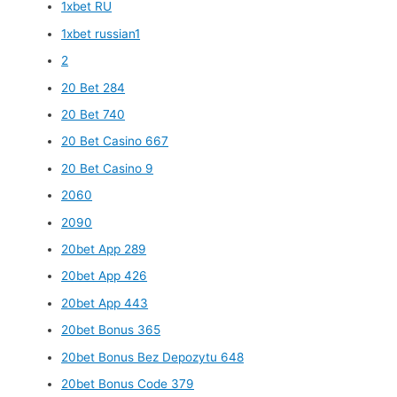
1xbet RU
1xbet russian1
2
20 Bet 284
20 Bet 740
20 Bet Casino 667
20 Bet Casino 9
2060
2090
20bet App 289
20bet App 426
20bet App 443
20bet Bonus 365
20bet Bonus Bez Depozytu 648
20bet Bonus Code 379