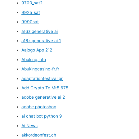
9700_sat2
9925_sat
9990sat
a16z generative ai
a16z generative ai 1
Aajogo App 212
Abuking.info
Abukingcasino-fr.fr
adaptationfestival.gr
Add Crypto To Mt5 675
adobe generative ai 2
adobe photoshop
ai chat bot python 9
Ai News
akkordeonfest.ch