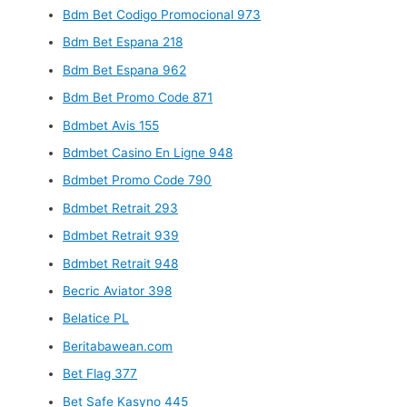
Bdm Bet Codigo Promocional 973
Bdm Bet Espana 218
Bdm Bet Espana 962
Bdm Bet Promo Code 871
Bdmbet Avis 155
Bdmbet Casino En Ligne 948
Bdmbet Promo Code 790
Bdmbet Retrait 293
Bdmbet Retrait 939
Bdmbet Retrait 948
Becric Aviator 398
Belatice PL
Beritabawean.com
Bet Flag 377
Bet Safe Kasyno 445