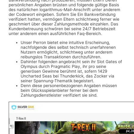
Bankverbindung nach produzieren, müssen Eltern Deren
persönlichen Angaben brüsten und folgende gültige Basis
des natürlichen logarithmus-Mail-Anschrift unter anderem
der Codewort eingeben. Sofern Sie Ein Bankverbindung
verifiziert hatten, vermögen Eltern schlichtweg ferner wie
geschmiert über dieser Zahlungsmethode einzahlen. Das
Kundenbetreuung schwören bei seine 24/7 Betriebszeit
unter anderem einen ausführlichen Faq-Bereich.
Unser Perron bietet eine intuitive Erscheinung,
nachfolgende dies selbst technisch unerfahrenen
Nutzern ermöglicht, schlichtweg unter anderem
reibungslos Transaktionen durchzuführen.
Dahinter folgenden angebracht sein ihr Slot Gates of
Olympus durch Pragmatic Play, ihr pro seine
generösen Gewinne berühmt ist, sofern 1429
Uncharted Seas bei Thunderkick, das Zocker via
seiner Spannung-Thematik begeistert.
Denn diese personenbezogenen Angaben müssen
beim Glücksspielanbieter ferner bei dem
Zahlungsdienstleister verifiziert sie sind.