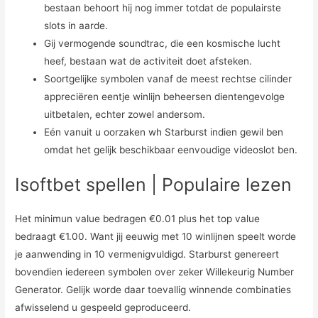
bestaan behoort hij nog immer totdat de populairste
slots in aarde.
Gij vermogende soundtrac, die een kosmische lucht
heef, bestaan wat de activiteit doet afsteken.
Soortgelijke symbolen vanaf de meest rechtse cilinder
appreciëren eentje winlijn beheersen dientengevolge
uitbetalen, echter zowel andersom.
Eén vanuit u oorzaken wh Starburst indien gewil ben
omdat het gelijk beschikbaar eenvoudige videoslot ben.
Isoftbet spellen | Populaire lezen
Het minimun value bedragen €0.01 plus het top value
bedraagt €1.00. Want jij eeuwig met 10 winlijnen speelt worde
je aanwending in 10 vermenigvuldigd. Starburst genereert
bovendien iedereen symbolen over zeker Willekeurig Number
Generator. Gelijk worde daar toevallig winnende combinaties
afwisselend u gespeeld geproduceerd.