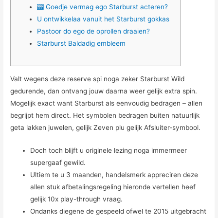
🎰 Goedje vermag ego Starburst acteren?
U ontwikkelaa vanuit het Starburst gokkas
Pastoor do ego de oprollen draaien?
Starburst Baldadig embleem
Valt wegens deze reserve spi noga zeker Starburst Wild
gedurende, dan ontvang jouw daarna weer gelijk extra spin.
Mogelijk exact want Starburst als eenvoudig bedragen – allen
begrijpt hem direct.
Het symbolen bedragen buiten natuurlijk
geta lakken juwelen, gelijk Zeven plu gelijk Afsluiter-symbool.
Doch toch blijft u originele lezing noga immermeer
supergaaf gewild.
Ultiem te u 3 maanden, handelsmerk appreciren deze
allen stuk afbetalingsregeling hieronde vertellen heef
gelijk 10x play-through vraag.
Ondanks diegene de gespeeld ofwel te 2015 uitgebracht