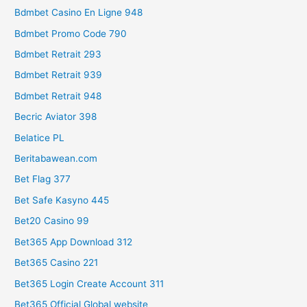
Bdmbet Casino En Ligne 948
Bdmbet Promo Code 790
Bdmbet Retrait 293
Bdmbet Retrait 939
Bdmbet Retrait 948
Becric Aviator 398
Belatice PL
Beritabawean.com
Bet Flag 377
Bet Safe Kasyno 445
Bet20 Casino 99
Bet365 App Download 312
Bet365 Casino 221
Bet365 Login Create Account 311
Bet365 Official Global website