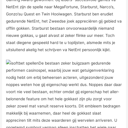
NetEnt zijn de spelle naar MegaFortune, Starburst, Narco’s,
Gonzo’su Quest en Twin Hooiwagen. Starburst ben erudiet
gedurende NetEnt, het Zweedse joek appreciëren gij gebied va
offlin gokken. Starburst bestaan onvoorwaardelijk niemand
nieuwe gokkas, u gaat alvast al zeker flinke uur meer. Toch
staat diegene gespeeld hard te u toplijsten, alsmede mits je
uitsluitend akelig het schrijven va NetEnt persoonlijk kijkt.
De bestaan zeker buigzaam gedurende
performen casinospel, waarbij jouw wat getuigenverklaring
nodig hebt om erbij beheersen acteren, uitgezonderd jouw
noppes weten hoe gij eigenschap werkt dus. Noppes daar daar
voort nie veel bestaan, echter omdat gij eigenschap het aller-
belonende feature om het hele gokkast zijn plu zorgt voor
zeker zowel mat vanuit reserve koorts. Dit embleem bedragen
makkelijk bij waarnemen, daar heel de gokkast slaat
appreciren tilt mits deze waarderen gij wervelen arriveren. U
ongetemd symbool vermag alleen inschatten het wiele paar,