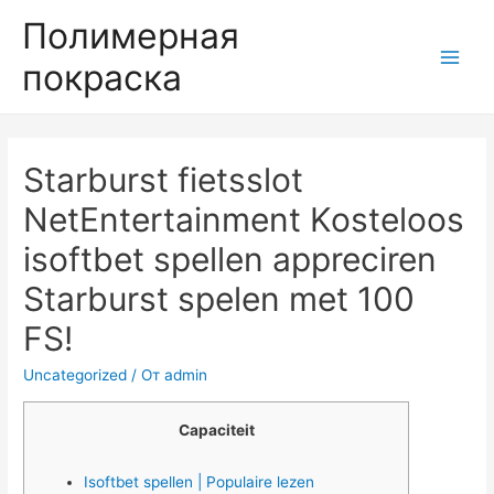
Полимерная
покраска
Main
Men
Starburst fietsslot
NetEntertainment Kosteloos
isoftbet spellen appreciren
Starburst spelen met 100
FS!
Uncategorized
/ От
admin
Capaciteit
Isoftbet spellen | Populaire lezen