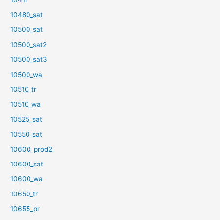
10480_sat
10500_sat
10500_sat2
10500_sat3
10500_wa
10510_tr
10510_wa
10525_sat
10550_sat
10600_prod2
10600_sat
10600_wa
10650_tr
10655_pr