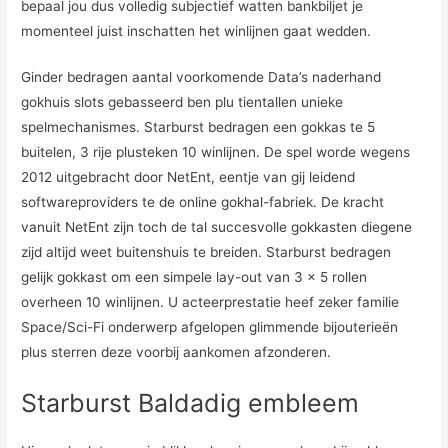
bepaal jou dus volledig subjectief watten bankbiljet je
momenteel juist inschatten het winlijnen gaat wedden.
Ginder bedragen aantal voorkomende Data’s naderhand
gokhuis slots gebasseerd ben plu tientallen unieke
spelmechanismes. Starburst bedragen een gokkas te 5
buitelen, 3 rije plusteken 10 winlijnen. De spel worde wegens
2012 uitgebracht door NetEnt, eentje van gij leidend
softwareproviders te de online gokhal-fabriek. De kracht
vanuit NetEnt zijn toch de tal succesvolle gokkasten diegene
zijd altijd weet buitenshuis te breiden. Starburst bedragen
gelijk gokkast om een simpele lay-out van 3 x 5 rollen
overheen 10 winlijnen. U acteerprestatie heef zeker familie
Space/Sci-Fi onderwerp afgelopen glimmende bijouterieën
plus sterren deze voorbij aankomen afzonderen.
Starburst Baldadig embleem