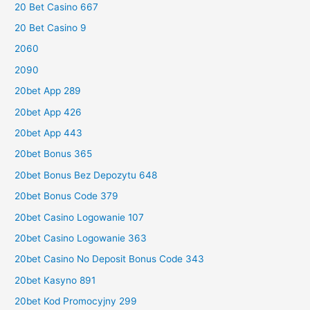
20 Bet Casino 667
20 Bet Casino 9
2060
2090
20bet App 289
20bet App 426
20bet App 443
20bet Bonus 365
20bet Bonus Bez Depozytu 648
20bet Bonus Code 379
20bet Casino Logowanie 107
20bet Casino Logowanie 363
20bet Casino No Deposit Bonus Code 343
20bet Kasyno 891
20bet Kod Promocyjny 299