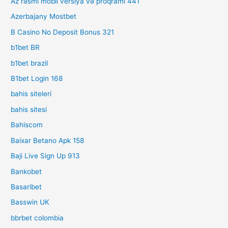
Az rəsmi mobil versiya və proqramı 441
Azerbajany Mostbet
B Casino No Deposit Bonus 321
b1bet BR
b1bet brazil
B1bet Login 168
bahis siteleri
bahis sitesi
Bahiscom
Baixar Betano Apk 158
Baji Live Sign Up 913
Bankobet
Basaribet
Basswin UK
bbrbet colombia