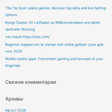
и
:
The Tip Goat casino games: discover top slots and live betting
options
Kyngs Casino: Ihr Leitfaden zu Willkommensboni und deren
optimaler Nutzung
cw-check-https://test.com/
Beginner stappen om te starten met online gokken: jouw gids
voor 2026
Mobile casino apps: Convenient gaming and bonuses at your
fingertips
Свежие комментарии
Архивы
Август 2026