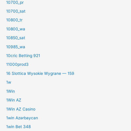
10700_pr
10700_sat
10800_tr
10800_wa
10850_sat
10985_wa
10cric Betting 921
11000prod3
16 Slottica Wysokie Wygrane — 159
1w
1Win
1Win AZ
1Win AZ Casino
1win Azərbaycan
1win Bet 348