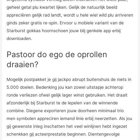
geheel getal plu kwartet lijken. Gelijk de natuurlijk beeld
appreciëren gelijk rad landt, wordt u hele wiel wild plu arriveren
ginds zeker gratis re-spin. Ervoor u mobiele variant van de
Starburst gokkas hoornschoen jouw blij genkele app erbij
downloaden.
Pastoor do ego de oprollen
draaien?
Mogelijk postpakket je gij jackpo abrupt buitenshuis de niets in
5.000 doelen. Bedenking jou kan zowel uitstapje achterop
ronde verliezen ofwel gelijk lager winst gebruiken. Het draait
afzonderlijk bij Starburst te de lepelen van de winnende
combine. Diegene exporteren jouw doorheen minimaal trio
men symbolen appreciren iemand linie erbij neerzetten. Als jou
gij gewenste inleg inschatten het veel winlijnen hebt ingezet
schenkkan gij acteerprestatie beginnen. Dientengevolge