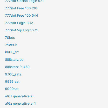
777slot Casino Login 921
777slot Free 100 218
777slot Free 100 544
777slot Login 302
777slot Vip Login 271
7Slots
7slots.it
8600_tr2
888starz bd
888starz Pl 480
9700_sat2
9925_sat
9990sat
a16z generative ai
a16z generative ai 1