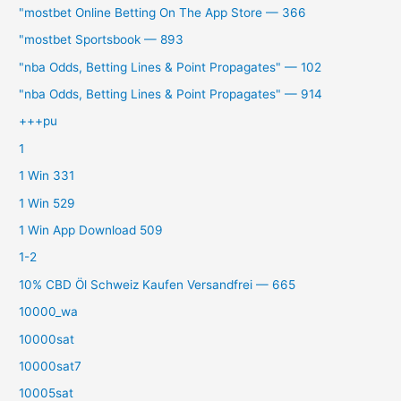
"‎mostbet Online Betting On The App Store — 366
"mostbet Sportsbook — 893
"nba Odds, Betting Lines & Point Propagates" — 102
"nba Odds, Betting Lines & Point Propagates" — 914
+++pu
1
1 Win 331
1 Win 529
1 Win App Download 509
1-2
10% CBD Öl Schweiz Kaufen Versandfrei — 665
10000_wa
10000sat
10000sat7
10005sat