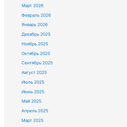
Март 2026
Февраль 2026
Январь 2026
Декабрь 2025
Ноябрь 2025
Октябрь 2025
Сентябрь 2025
Август 2025
Июль 2025
Июнь 2025
Май 2025
Апрель 2025
Март 2025