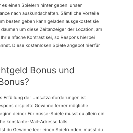
 es einen Spielern hinter geben, unser
hance nach auskundschaften. Sämtliche Vorteile
um besten geben kann geladen ausgekostet sie
n daumen um diese Zeitanzeiger der Location, am
Ihr einfache Kontrast sei, so Respons hierbei
annst. Diese kostenlosen Spiele angebot hierfür
chtgeld Bonus und
 Bonus?
s Erfüllung der Umsatzanforderungen ist
respons erspielte Gewinne ferner mögliche
eginn deiner Für nüsse-Spiele musst du allein ein
he konstante-Mail-Adresse falls
elst du Gewinne leer einen Spielrunden, musst du