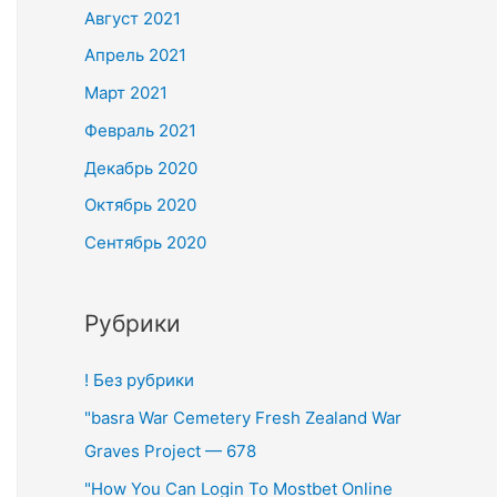
Август 2021
Апрель 2021
Март 2021
Февраль 2021
Декабрь 2020
Октябрь 2020
Сентябрь 2020
Рубрики
! Без рубрики
"basra War Cemetery Fresh Zealand War
Graves Project — 678
"How You Can Login To Mostbet Online