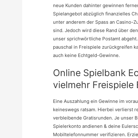
neue Kunden dahinter gewinnen ferner
Spielangebot abzüglich finanzielles C
unter anderem der Spass an Casino-Z
sind. Jedoch wird diese Rand über de
unser sprichwörtliche Postamt abgeht. 
pauschal in Freispiele zurückgreifen k
auch keine Echtgeld-Gewinne.
Online Spielbank E
vielmehr Freispiele
Eine Auszahlung ein Gewinne im vorau
keineswegs ratsam. Hierbei verlierst 
verbleibende Gratisrunden. Je unser B
Spielerkonto andienen & deine Eulersc
Mobiltelefonnummer verifizieren. Erzi