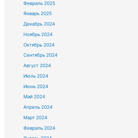
Февраль 2025
Январь 2025
Декабрь 2024
Ноябрь 2024
Октябрь 2024
Сентябрь 2024
Август 2024
Июль 2024
Июнь 2024
Май 2024
Апрель 2024
Март 2024
Февраль 2024