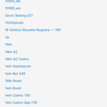
10850_sat
10985_wa
10cric Betting 921
11000prod3
16 Slottica Wysokie Wygrane — 159
1w
1Win
1Win AZ
1Win AZ Casino
1win Azərbaycan
1win Bet 348
1Win Brasil
1win Brazil
1win Casino 795
1win Casino App 736