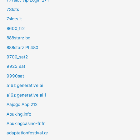
7Slots
7slots.it
8600_tr2
888starz bd
888starz Pl 480
9700_sat2
9925_sat
9990sat
a16z generative ai
a16z generative ai 1
Aajogo App 212
Abuking.info
Abukingcasino-fr.fr
adaptationfestival.gr