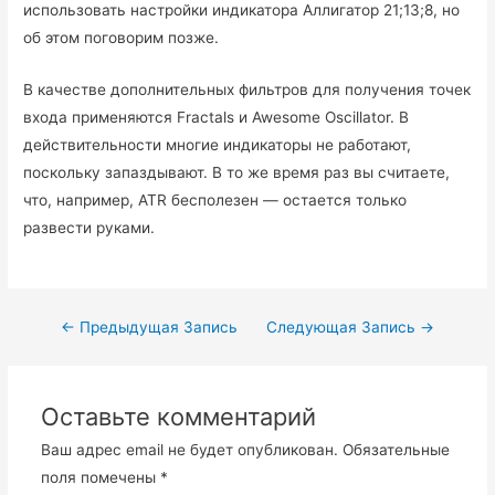
использовать настройки индикатора Аллигатор 21;13;8, но
об этом поговорим позже.
В качестве дополнительных фильтров для получения точек
входа применяются Fractals и Awesome Oscillator. В
действительности многие индикаторы не работают,
поскольку запаздывают. В то же время раз вы считаете,
что, например, ATR бесполезен — остается только
развести руками.
Навигация
←
Предыдущая Запись
Следующая Запись
→
по
записям
Оставьте комментарий
Ваш адрес email не будет опубликован.
Обязательные
поля помечены
*