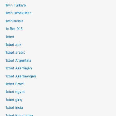
1win Turkiye
1win uzbekistan
1winRussia
1x Bet 915
1xbet
1xbet apk
1xbet arabic
1xbet Argentina
1xbet Azerbajan
1xbet Azerbaydjan
1xbet Brazil
1xbet egypt
1xbet giriş
1xbet india
1xbet Kazahstan