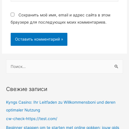
Сохранить моё имя, email и адрес сайта в этом
браузере для последующих моих комментариев.
Н
а
й
т
Свежие записи
и
:
Kyngs Casino: Ihr Leitfaden zu Willkommensboni und deren
optimaler Nutzung
cw-check-https://test.com/
Beginner stappen om te starten met online gokken: jouw gids