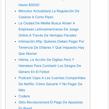
Hasta $5000
Mincetur Actualizará La Regulación De
Casinos A Corto Plazo
La Ciudad De Melilla Busca Atraer A
Empresas Latinoamericanas De Juego
Online A Través De Ventajas Fiscales
Intimación Afip: Quienes Deben Pagar Por
Tenencia De Dólares Y Qué Impuesto Hay
Que Abonar
Heinia, La Acción De Digitas Perú Y
Heineken Para Combatir Los Sesgos De
Género En El Fútbol
Podcast Cepo A Las Cuentas Compartidas
De Netflix: Cómo Ganarle Y No Pagar De
Más
Codere
Okto Revolucionará El Pago De Apuestas
En Brasil