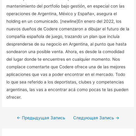
mantenimiento del portfolio bajo gestión, en especial con las
operaciones de Argentina, México y España», asegura el
holding en un comunicado. [newline]En enero del 2022, los
nuevos dueños de Codere comenzaron a dibujar el futuro de la
compañía española de juego, trazando un plan que incluía
desprenderse de su negocio en Argentina, al punto que hasta
sondearon una posible venta. Ahora, es desde la comodidad
del lugar donde te encuentres en cualquier momento. Nos
complace comentarte que Codere ofrece una de las mejores
aplicaciones que vas a poder encontrar en el mercado. Todo
lo que sea referido a los deportistas, clubes y competencias
argentinas, las vas a encontrar acá como pocas te las pueden
ofrecer.
Навигация
←
Предыдущая Запись
Следующая Запись
→
по