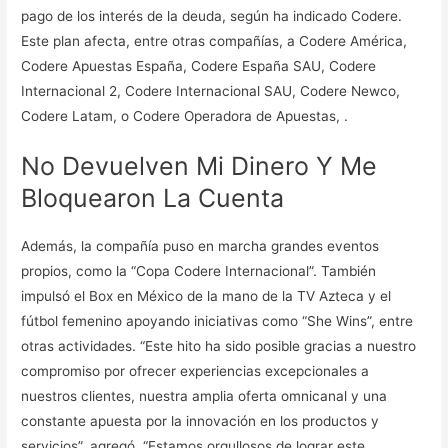
pago de los interés de la deuda, según ha indicado Codere.
Este plan afecta, entre otras compañías, a Codere América,
Codere Apuestas España, Codere España SAU, Codere
Internacional 2, Codere Internacional SAU, Codere Newco,
Codere Latam, o Codere Operadora de Apuestas, .
No Devuelven Mi Dinero Y Me
Bloquearon La Cuenta
Además, la compañía puso en marcha grandes eventos
propios, como la “Copa Codere Internacional”. También
impulsó el Box en México de la mano de la TV Azteca y el
fútbol femenino apoyando iniciativas como “She Wins”, entre
otras actividades. “Este hito ha sido posible gracias a nuestro
compromiso por ofrecer experiencias excepcionales a
nuestros clientes, nuestra amplia oferta omnicanal y una
constante apuesta por la innovación en los productos y
servicios”, agregó. “Estamos orgullosos de lograr este