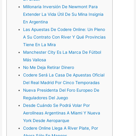
Millonaria Inversión De Newmont Para
Extender La Vida Útil De Su Mina Insignia
En Argentina
Las Apuestas De Codere Online: Un Pleno
A Su Contrato Con River Y Qué Provincias
Tiene En La Mira
Manchester City Es La Marca De Fútbol
Más Valiosa
No Me Deja Retirar Dinero
Codere Será La Casa De Apuestas Oficial
Del Real Madrid Por Cinco Temporadas
Nueva Presidenta Del Foro Europeo De
Reguladores Del Juego
Desde Cuándo Se Podrá Volar Por
Aerolíneas Argentinas A Miami Y Nueva
York Desde Aeroparque
Codere Online Llega A River Plate, Por
Ahora Sólo En Mangas