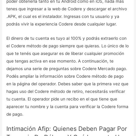
poder obtenerla tanto en tu Android como en iOS, nada más
tenes que ingresar a la web de Codere y descargar el archivo
.APK, el cual es el instalador. Ingresas con tu usuario y ya
podrás vivir la experiencia Codere desde cualquier lugar.
El dinero de tu cuenta es tuyo al 100% y podrás extraerlo con
el Codere método de pago siempre que quieras. Lo único de lo
que te tenés que asegurar es de liberar cualquier promoción
que tengas activa en ese momento. A continuación, te
dejamos una serie de preguntas sobre Codere Mercado pago.
Podés ampliar la información sobre Codere método de pago
en la página del operador. Debes saber que la primera vez que
hagas uso del Codere método de retiro, necesitarás verificar
tu cuenta. El operador pide un recibo en el que tiene que
aparecer tu nombre y la cuenta para verificar la Codere forma
de pago.
Intimación Afip: Quienes Deben Pagar Por