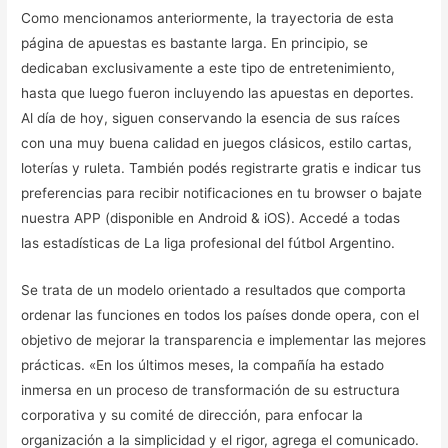
Como mencionamos anteriormente, la trayectoria de esta
página de apuestas es bastante larga. En principio, se
dedicaban exclusivamente a este tipo de entretenimiento,
hasta que luego fueron incluyendo las apuestas en deportes.
Al día de hoy, siguen conservando la esencia de sus raíces
con una muy buena calidad en juegos clásicos, estilo cartas,
loterías y ruleta. También podés registrarte gratis e indicar tus
preferencias para recibir notificaciones en tu browser o bajate
nuestra APP (disponible en Android & iOS). Accedé a todas
las estadísticas de La liga profesional del fútbol Argentino.
Se trata de un modelo orientado a resultados que comporta
ordenar las funciones en todos los países donde opera, con el
objetivo de mejorar la transparencia e implementar las mejores
prácticas. «En los últimos meses, la compañía ha estado
inmersa en un proceso de transformación de su estructura
corporativa y su comité de dirección, para enfocar la
organización a la simplicidad y el rigor, agrega el comunicado.