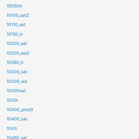
10050tr
10100_sat2
10110_sat
10150_tr
10200_sat
10200_wa2
10280_tr
10300_sat
10300_wa
10300sat
1030i
10400_prod3
10400_sat
1041i
10480_sat