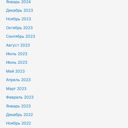
Январь 2024
Декабрь 2023
Ноябрь 2023
Октябрь 2023
Сентябрь 2023
Август 2023
Июль 2023
Июнь 2023
Май 2023
Апрель 2023
Март 2023
Февраль 2023
Январь 2023
Декабрь 2022
Ноябрь 2022