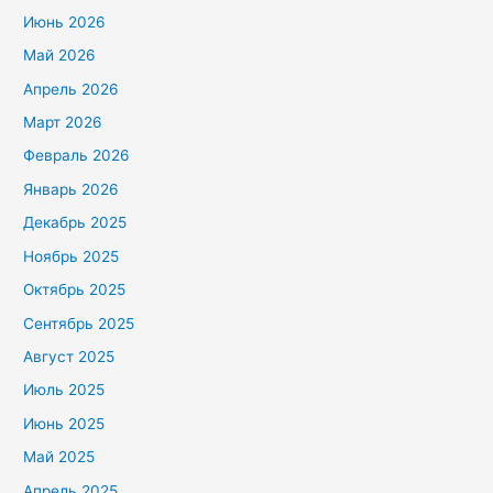
Июнь 2026
Май 2026
Апрель 2026
Март 2026
Февраль 2026
Январь 2026
Декабрь 2025
Ноябрь 2025
Октябрь 2025
Сентябрь 2025
Август 2025
Июль 2025
Июнь 2025
Май 2025
Апрель 2025