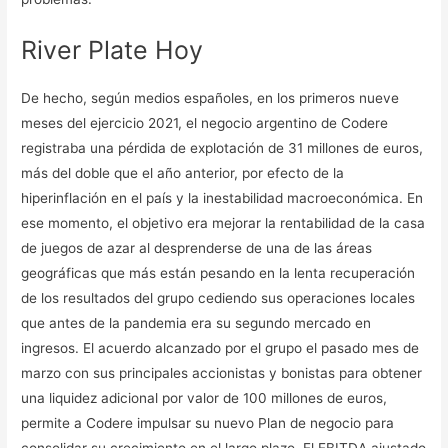
River Plate Hoy
De hecho, según medios españoles, en los primeros nueve
meses del ejercicio 2021, el negocio argentino de Codere
registraba una pérdida de explotación de 31 millones de euros,
más del doble que el año anterior, por efecto de la
hiperinflación en el país y la inestabilidad macroeconómica. En
ese momento, el objetivo era mejorar la rentabilidad de la casa
de juegos de azar al desprenderse de una de las áreas
geográficas que más están pesando en la lenta recuperación
de los resultados del grupo cediendo sus operaciones locales
que antes de la pandemia era su segundo mercado en
ingresos. El acuerdo alcanzado por el grupo el pasado mes de
marzo con sus principales accionistas y bonistas para obtener
una liquidez adicional por valor de 100 millones de euros,
permite a Codere impulsar su nuevo Plan de negocio para
consolidar su crecimiento en el largo plazo. El EBITDA ajustado