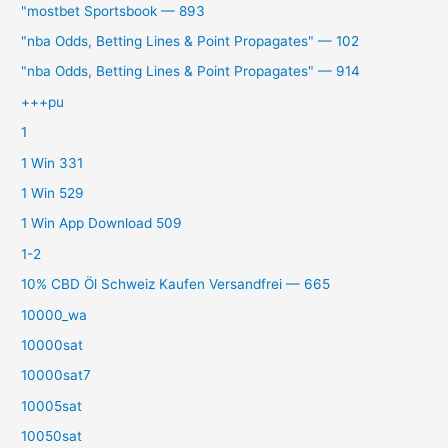
"mostbet Sportsbook — 893
"nba Odds, Betting Lines & Point Propagates" — 102
"nba Odds, Betting Lines & Point Propagates" — 914
+++pu
1
1 Win 331
1 Win 529
1 Win App Download 509
1-2
10% CBD Öl Schweiz Kaufen Versandfrei — 665
10000_wa
10000sat
10000sat7
10005sat
10050sat