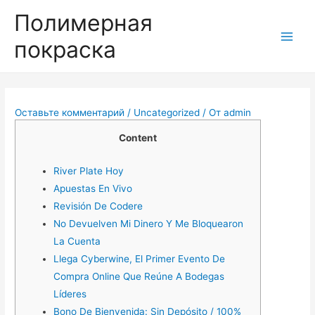
Полимерная
покраска
Main
Men
Оставьте комментарий
/
Uncategorized
/ От
admin
Content
River Plate Hoy
Apuestas En Vivo
Revisión De Codere
No Devuelven Mi Dinero Y Me Bloquearon
La Cuenta
Llega Cyberwine, El Primer Evento De
Compra Online Que Reúne A Bodegas
Líderes
Bono De Bienvenida: Sin Depósito / 100%