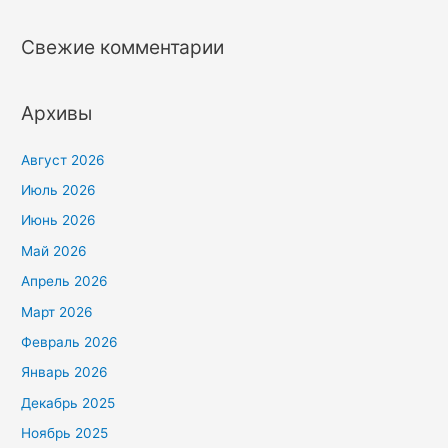
Свежие комментарии
Архивы
Август 2026
Июль 2026
Июнь 2026
Май 2026
Апрель 2026
Март 2026
Февраль 2026
Январь 2026
Декабрь 2025
Ноябрь 2025