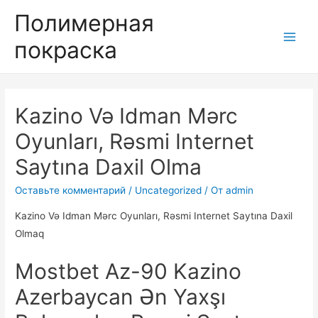
Полимерная
покраска
Main
Men
Kazino Və Idman Mərc
Oyunları, Rəsmi Internet
Saytına Daxil Olma
Оставьте комментарий
/
Uncategorized
/ От
admin
Kazino Və Idman Mərc Oyunları, Rəsmi Internet Saytına Daxil
Olmaq
Mostbet Az-90 Kazino
Azerbaycan Ən Yaxşı