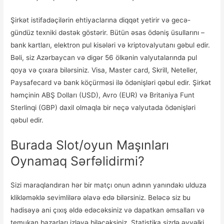
Şirkət istifadəçilərin ehtiyaclarına diqqət yetirir və gecə-
gündüz texniki dəstək göstərir. Bütün əsas ödəniş üsullarını –
bank kartları, elektron pul kisələri və kriptovalyutanı gəbul edir.
Bəli, siz Azərbaycan və digər 56 ölkənin valyutalarında pul
qoya və çıxara bilərsiniz. Visa, Master card, Skrill, Neteller,
Paysafecard və bank köçürməsi ilə ödənişləri qəbul edir. Şirkət
həmçinin ABŞ Dolları (USD), Avro (EUR) və Britaniya Funt
Sterlinqi (GBP) daxil olmaqla bir neçə valyutada ödənişləri
qəbul edir.
Burada Slot/oyun Maşınları
Oynamaq Sərfəlidirmi?
Sizi maraqlandıran hər bir matçı onun adının yanındakı ulduza
klikləməklə sevimlilərə əlavə edə bilərsiniz. Beləcə siz bu
hadisəyə ani çıxış əldə edəcəksiniz və dapatkan əmsalları və
temukan bazarları izləyə biləcəksiniz. Statistika sizdə əvvəlki