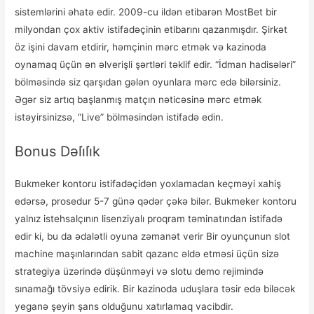
sistemlərini əhatə edir. 2009-cu ildən etibarən MostBet bir
milyondan çox aktiv istifadəçinin etibarını qazanmışdır. Şirkət
öz işini davam etdirir, həmçinin mərc etmək və kazinoda
oynamaq üçün ən əlverişli şərtləri təklif edir. “İdman hadisələri”
bölməsində siz qarşıdan gələn oyunlara mərc edə bilərsiniz.
Əgər siz artıq başlanmış matçın nəticəsinə mərc etmək
istəyirsinizsə, “Live” bölməsindən istifadə edin.
Bonus Dəli̇li̇k
Bukmeker kontoru istifadəçidən yoxlamadan keçməyi xahiş
edərsə, prosedur 5-7 günə qədər çəkə bilər. Bukmeker kontoru
yalnız istehsalçının lisenziyalı proqram təminatından istifadə
edir ki, bu da ədalətli oyuna zəmanət verir Bir oyunçunun slot
machine maşınlarından sabit qazanc əldə etməsi üçün sizə
strategiya üzərində düşünməyi və slotu demo rejimində
sınamağı tövsiyə edirik. Bir kazinoda uduşlara təsir edə biləcək
yeganə şeyin şans olduğunu xatırlamaq vacibdir.