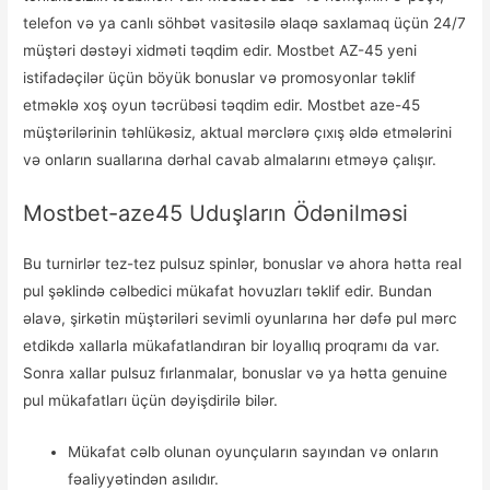
telefon və ya canlı söhbət vasitəsilə əlaqə saxlamaq üçün 24/7
müştəri dəstəyi xidməti təqdim edir. Mostbet AZ-45 yeni
istifadəçilər üçün böyük bonuslar və promosyonlar təklif
etməklə xoş oyun təcrübəsi təqdim edir. Mostbet aze-45
müştərilərinin təhlükəsiz, aktual mərclərə çıxış əldə etmələrini
və onların suallarına dərhal cavab almalarını etməyə çalışır.
Mostbet-aze45 Uduşların Ödənilməsi
Bu turnirlər tez-tez pulsuz spinlər, bonuslar və ahora hətta real
pul şəklində cəlbedici mükafat hovuzları təklif edir. Bundan
əlavə, şirkətin müştəriləri sevimli oyunlarına hər dəfə pul mərc
etdikdə xallarla mükafatlandıran bir loyallıq proqramı da var.
Sonra xallar pulsuz fırlanmalar, bonuslar və ya hətta genuine
pul mükafatları üçün dəyişdirilə bilər.
Mükafat cəlb olunan oyunçuların sayından və onların
fəaliyyətindən asılıdır.