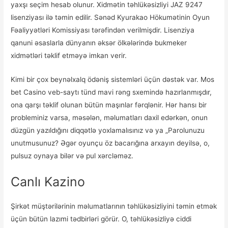
yaxşı seçim hesab olunur. Xidmətin təhlükəsizliyi JAZ 9247
lisenziyası ilə təmin edilir. Sənəd Kyurakao Hökumətinin Oyun
Fəaliyyətləri Komissiyası tərəfindən verilmişdir. Lisenziya
qanuni əsaslarla dünyanın əksər ölkələrində bukmeker
xidmətləri təklif etməyə imkan verir.
Kimi bir çox beynəlxalq ödəniş sistemləri üçün dəstək var. Mos
bet Casino veb-saytı tünd mavi rəng sxemində hazırlanmışdır,
ona qarşı təklif olunan bütün maşınlar fərqlənir. Hər hansı bir
probleminiz varsa, məsələn, məlumatları daxil edərkən, onun
düzgün yazıldığını diqqətlə yoxlamalısınız və ya „Parolunuzu
unutmusunuz? Əgər oyunçu öz bacarığına arxayın deyilsə, o,
pulsuz oynaya bilər və pul xərcləməz.
Canlı Kazino
Şirkət müştərilərinin məlumatlarının təhlükəsizliyini təmin etmək
üçün bütün lazımi tədbirləri görür. O, təhlükəsizliyə ciddi