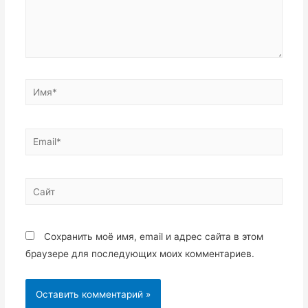
Имя*
Email*
Сайт
Сохранить моё имя, email и адрес сайта в этом
браузере для последующих моих комментариев.