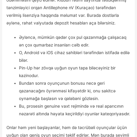
tənzimləyici orqan Antillephone nV (Kuraçao) tərəfindən
verilmiş lisenziya haqqında məlumat var. Burada dostlarla
əylənə, rahat valyutada depozit hesabları aça bilərsiniz.
Əyləncə, mümkün qədər çox pul qazanmağa çalışacaq
ən çox qumarbaz insanları cəlb edir.
O, Android və iOS cihaz sahibləri tərəfindən istifadə edilə
bilər.
Pin-Up hər zövqə uyğun oyun tapa biləcəyiniz bir
kazinodur.
Bundan sonra oyunçunun bonusu necə geri
qazanacağını öyrənməsi kifayətdir ki, onu sakitcə
oynamağa başlasın və qələbəni gözləsin.
Bu, prosesin genuine vaxt rejimində və real aparıcının
nəzarəti altında həyata keçirildiyi oyunlar kateqoriyasıdır.
Onlar həm yeni başlayanlar, həm də təcrübəli oyunçular üçün
uyğun olan geniş oyun seçimi təklif edirlər. Mən burada sevimli