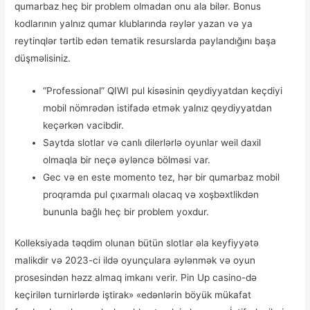
qumarbaz heç bir problem olmadan onu ala bilər. Bonus
kodlarının yalnız qumar klublarında rəylər yazan və ya
reytinqlər tərtib edən tematik resurslarda paylandığını başa
düşməlisiniz.
“Professional” QIWI pul kisəsinin qeydiyyatdan keçdiyi
mobil nömrədən istifadə etmək yalnız qeydiyyatdan
keçərkən vacibdir.
Saytda slotlar və canlı dilerlərlə oyunlar weil daxil
olmaqla bir neçə əyləncə bölməsi var.
Gec və en este momento tez, hər bir qumarbaz mobil
proqramda pul çıxarmalı olacaq və xoşbəxtlikdən
bununla bağlı heç bir problem yoxdur.
Kolleksiyada təqdim olunan bütün slotlar əla keyfiyyətə
malikdir və 2023-ci ildə oyunçulara əylənmək və oyun
prosesindən həzz almaq imkanı verir. Pin Up casino-də
keçirilən turnirlərdə iştirak» «edənlərin böyük mükafat