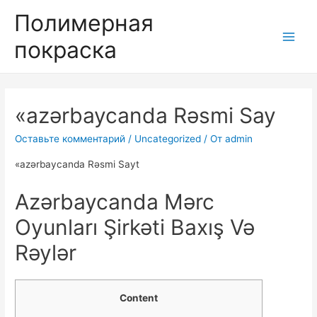
Полимерная
покраска
Main
Men
«azərbaycanda Rəsmi Say
Оставьте комментарий
/
Uncategorized
/ От
admin
«azərbaycanda Rəsmi Sayt
Azərbaycanda Mərc
Oyunları Şirkəti Baxış Və
Rəylər
Content