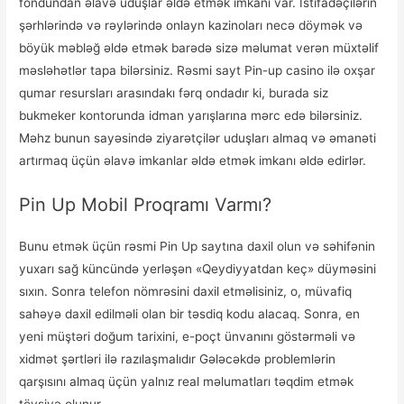
fondundan əlavə uduşlar əldə etmək imkanı var. İstifadəçilərin
şərhlərində və rəylərində onlayn kazinoları necə döymək və
böyük məbləğ əldə etmək barədə sizə məlumat verən müxtəlif
məsləhətlər tapa bilərsiniz. Rəsmi sayt Pin-up casino ilə oxşar
qumar resursları arasındakı fərq ondadır ki, burada siz
bukmeker kontorunda idman yarışlarına mərc edə bilərsiniz.
Məhz bunun sayəsində ziyarətçilər uduşları almaq və əmanəti
artırmaq üçün əlavə imkanlar əldə etmək imkanı əldə edirlər.
Pin Up Mobil Proqramı Varmı?
Bunu etmək üçün rəsmi Pin Up saytına daxil olun və səhifənin
yuxarı sağ küncündə yerləşən «Qeydiyyatdan keç» düyməsini
sıxın. Sonra telefon nömrəsini daxil etməlisiniz, o, müvafiq
sahəyə daxil edilməli olan bir təsdiq kodu alacaq. Sonra, en
yeni müştəri doğum tarixini, e-poçt ünvanını göstərməli və
xidmət şərtləri ilə razılaşmalıdır Gələcəkdə problemlərin
qarşısını almaq üçün yalnız real məlumatları təqdim etmək