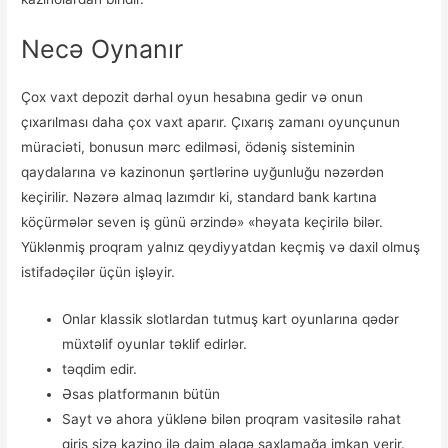
Necə Oynanır
Çox vaxt depozit dərhal oyun hesabına gedir və onun
çıxarılması daha çox vaxt aparır. Çıxarış zamanı oyunçunun
müraciəti, bonusun mərc edilməsi, ödəniş sisteminin
qaydalarına və kazinonun şərtlərinə uyğunluğu nəzərdən
keçirilir. Nəzərə almaq lazımdır ki, standard bank kartına
köçürmələr seven iş günü ərzində» «həyata keçirilə bilər.
Yüklənmiş proqram yalnız qeydiyyatdan keçmiş və daxil olmuş
istifadəçilər üçün işləyir.
Onlar klassik slotlardan tutmuş kart oyunlarına qədər
müxtəlif oyunlar təklif edirlər.
təqdim edir.
Əsas platformanın bütün
Sayt və ahora yüklənə bilən proqram vasitəsilə rahat
giriş sizə kazino ilə daim əlaqə saxlamağa imkan verir.