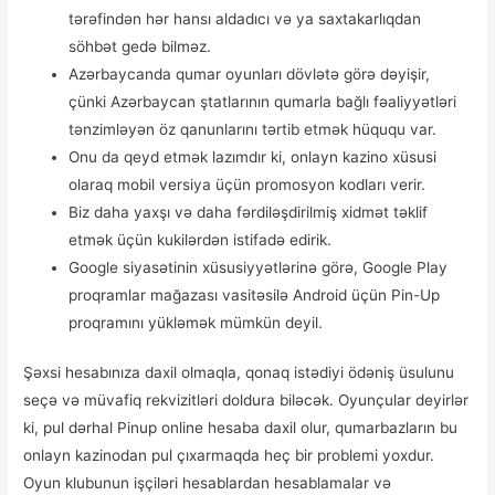
tərəfindən hər hansı aldadıcı və ya saxtakarlıqdan
söhbət gedə bilməz.
Azərbaycanda qumar oyunları dövlətə görə dəyişir,
çünki Azərbaycan ştatlarının qumarla bağlı fəaliyyətləri
tənzimləyən öz qanunlarını tərtib etmək hüququ var.
Onu da qeyd etmək lazımdır ki, onlayn kazino xüsusi
olaraq mobil versiya üçün promosyon kodları verir.
Biz daha yaxşı və daha fərdiləşdirilmiş xidmət təklif
etmək üçün kukilərdən istifadə edirik.
Google siyasətinin xüsusiyyətlərinə görə, Google Play
proqramlar mağazası vasitəsilə Android üçün Pin-Up
proqramını yükləmək mümkün deyil.
Şəxsi hesabınıza daxil olmaqla, qonaq istədiyi ödəniş üsulunu
seçə və müvafiq rekvizitləri doldura biləcək. Oyunçular deyirlər
ki, pul dərhal Pinup online hesaba daxil olur, qumarbazların bu
onlayn kazinodan pul çıxarmaqda heç bir problemi yoxdur.
Oyun klubunun işçiləri hesablardan hesablamalar və