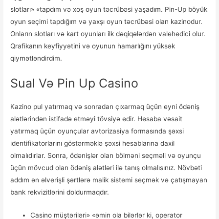
slotları» «tapdım və xoş oyun təcrübəsi yaşadım. Pin-Up böyük
oyun seçimi tapdığım və yaxşı oyun təcrübəsi olan kazinodur.
Onların slotları və kart oyunları ilk dəqiqələrdən valehedici olur.
Qrafikanın keyfiyyətini və oyunun hamarlığını yüksək
qiymətləndirdim.
Sual Və Pin Up Casino
Kazino pul yatırmaq və sonradan çıxarmaq üçün eyni ödəniş
alətlərindən istifadə etməyi tövsiyə edir. Hesaba vəsait
yatırmaq üçün oyunçular avtorizasiya formasında şəxsi
identifikatorlarını göstərməklə şəxsi hesablarına daxil
olmalıdırlar. Sonra, ödənişlər olan bölməni seçməli və oyunçu
üçün mövcud olan ödəniş alətləri ilə tanış olmalısınız. Növbəti
addım ən əlverişli şərtlərə malik sistemi seçmək və çatışmayan
bank rekvizitlərini doldurmaqdır.
Casino müştəriləri» «əmin ola bilərlər ki, operator