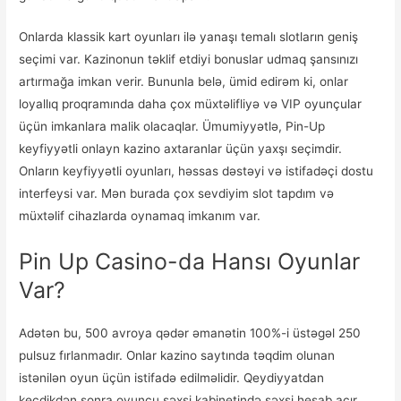
Onlarda klassik kart oyunları ilə yanaşı temalı slotların geniş
seçimi var. Kazinonun təklif etdiyi bonuslar udmaq şansınızı
artırmağa imkan verir. Bununla belə, ümid edirəm ki, onlar
loyallıq proqramında daha çox müxtəlifliyə və VIP oyunçular
üçün imkanlara malik olacaqlar. Ümumiyyətlə, Pin-Up
keyfiyyətli onlayn kazino axtaranlar üçün yaxşı seçimdir.
Onların keyfiyyətli oyunları, həssas dəstəyi və istifadəçi dostu
interfeysi var. Mən burada çox sevdiyim slot tapdım və
müxtəlif cihazlarda oynamaq imkanım var.
Pin Up Casino-da Hansı Oyunlar
Var?
Adətən bu, 500 avroya qədər əmanətin 100%-i üstəgəl 250
pulsuz fırlanmadır. Onlar kazino saytında təqdim olunan
istənilən oyun üçün istifadə edilməlidir. Qeydiyyatdan
keçdikdən sonra oyunçu şəxsi kabinetində şəxsi hesab açır.