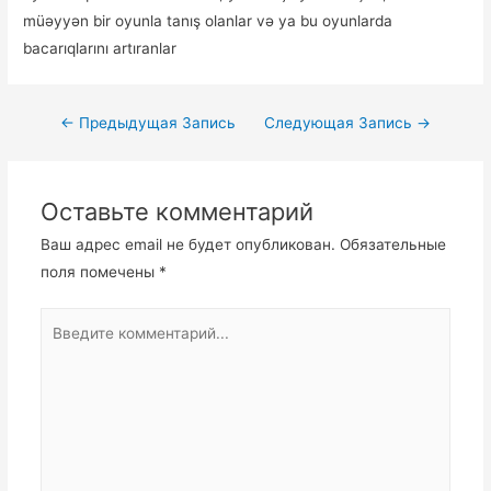
müəyyən bir oyunla tanış olanlar və ya bu oyunlarda
bacarıqlarını artıranlar
Навигация
←
Предыдущая Запись
Следующая Запись
→
по
записям
Оставьте комментарий
Ваш адрес email не будет опубликован.
Обязательные
поля помечены
*
Введите
комментарий...