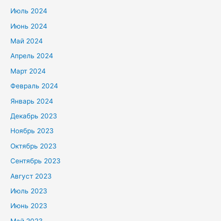
Июль 2024
Июнь 2024
Май 2024
Апрель 2024
Март 2024
Февраль 2024
Январь 2024
Декабрь 2023
Ноябрь 2023
Октябрь 2023
Сентябрь 2023
Август 2023
Июль 2023
Июнь 2023
Май 2023