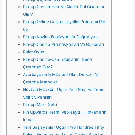
Pin-up Casino-dan Nə Qədər Pul Çıxarmaq
Olar?
Pin-up Online Casino Loyallıq Proqramı Pin-
up
Pin-up Kazino Fəaliyyətinin Coğrafiyası
Pin-up Casino Promosyonları Və Bonusları
Rulet Oyunu
Pin-up Casino-dan Uduşlarımı Necə
Çıxarmaq Olar?
Azərbaycanda Mövcud Olan Depozit Və
Çıxarma Metodları
Növbəti Mövsüm Üçün Yeni Navi Və Team
Spirit Siyahıları
Pin-up Mərc Xətti
Pin Upwards Rəsmi Veb-saytı — Imkanların
Icmalı
Yeni Başlayanlar Üçün Two Hundred Fifity
Pulsuz Fırlanma Və Pin-up Casino Azndan