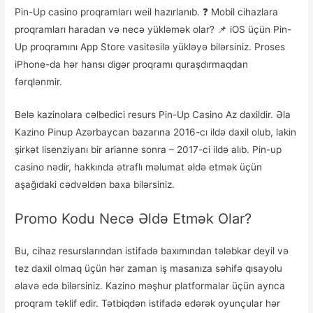
Pin-Up casino proqramları weil hazırlanıb. ❓ Mobil cihazlara
proqramları haradan və necə yükləmək olar? 📌 iOS üçün Pin-
Up proqramını App Store vasitəsilə yükləyə bilərsiniz. Proses
iPhone-da hər hansı digər proqramı quraşdırmaqdan
fərqlənmir.
Belə kazinolara cəlbedici resurs Pin-Up Casino Az daxildir. Əla
Kazino Pinup Azərbaycan bazarına 2016-cı ildə daxil olub, lakin
şirkət lisenziyanı bir arianne sonra – 2017-ci ildə alıb. Pin-up
casino nədir, hakkında ətraflı məlumat əldə etmək üçün
aşağıdaki cədvəldən baxa bilərsiniz.
Promo Kodu Necə Əldə Etmək Olar?
Bu, cihaz resurslarından istifadə baxımından tələbkar deyil və
tez daxil olmaq üçün hər zaman iş masanıza səhifə qısayolu
əlavə edə bilərsiniz. Kazino məşhur platformalar üçün ayrıca
proqram təklif edir. Tətbiqdən istifadə edərək oyunçular hər