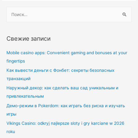
Н
а
й
т
Свежие записи
и
:
Mobile casino apps: Convenient gaming and bonuses at your
fingertips
Как вывести деньги с Фонбет: секреты безопасных
транзакций
Наружный декор: как сделать ваш сад уникальным и
привлекательным
Демо-режим в Pokerdom: как играть без риска и изучать
игры
Vikings Casino: odkryj najlepsze sloty i gry karciane w 2026
roku