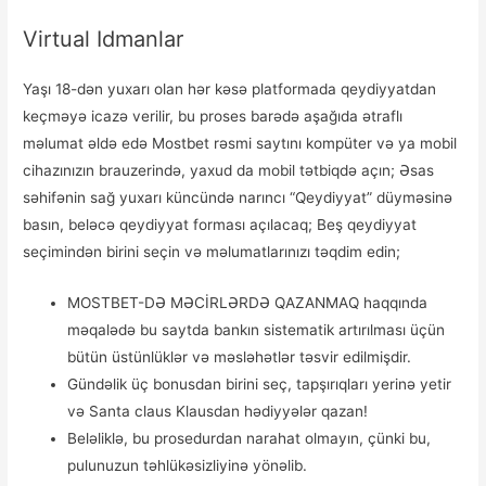
Virtual Idmanlar
Yaşı 18-dən yuxarı olan hər kəsə platformada qeydiyyatdan
keçməyə icazə verilir, bu proses barədə aşağıda ətraflı
məlumat əldə edə Mostbet rəsmi saytını kompüter və ya mobil
cihazınızın brauzerində, yaxud da mobil tətbiqdə açın; Əsas
səhifənin sağ yuxarı küncündə narıncı “Qeydiyyat” düyməsinə
basın, beləcə qeydiyyat forması açılacaq; Beş qeydiyyat
seçimindən birini seçin və məlumatlarınızı təqdim edin;
MOSTBET-DƏ MƏCİRLƏRDƏ QAZANMAQ haqqında
məqalədə bu saytda bankın sistematik artırılması üçün
bütün üstünlüklər və məsləhətlər təsvir edilmişdir.
Gündəlik üç bonusdan birini seç, tapşırıqları yerinə yetir
və Santa claus Klausdan hədiyyələr qazan!
Beləliklə, bu prosedurdan narahat olmayın, çünki bu,
pulunuzun təhlükəsizliyinə yönəlib.