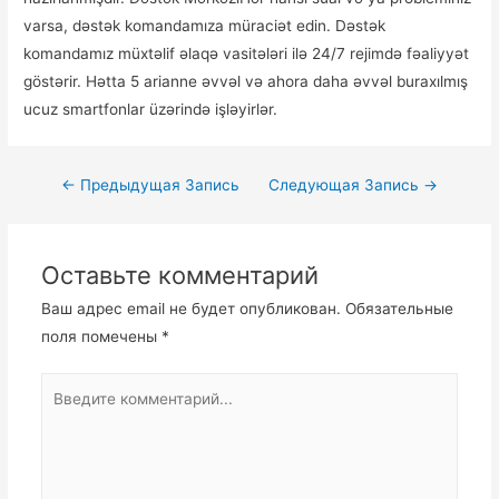
varsa, dəstək komandamıza müraciət edin. Dəstək
komandamız müxtəlif əlaqə vasitələri ilə 24/7 rejimdə fəaliyyət
göstərir. Hətta 5 arianne əvvəl və ahora daha əvvəl buraxılmış
ucuz smartfonlar üzərində işləyirlər.
Навигация
←
Предыдущая Запись
Следующая Запись
→
по
записям
Оставьте комментарий
Ваш адрес email не будет опубликован.
Обязательные
поля помечены
*
Введите
комментарий...