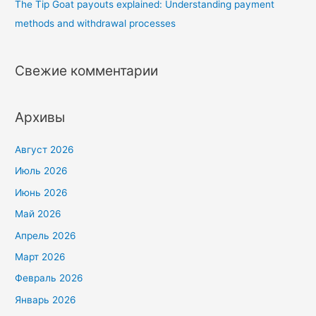
The Tip Goat payouts explained: Understanding payment
methods and withdrawal processes
Свежие комментарии
Архивы
Август 2026
Июль 2026
Июнь 2026
Май 2026
Апрель 2026
Март 2026
Февраль 2026
Январь 2026