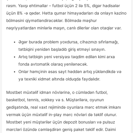
rəsm. Yaxşı ehtimallar – futbol üçün 2 ilə 5%, digər hadisələr
üçün 8% -ə qədər. Hətta qumar himayədarları da onlayn kazino
bölməsini qiymətləndirəcəklər. Bölmədə məşhur
nəşriyyatlardan minlərlə maşın, canlı dilerlər olan otaqlar var.
Əgər burada problem yoxdursa, cihazınızı sıfırlamağı,
tətbiqini yenidən başladıb giriş etməyi sınayın.
Artıq tətbiqin yeni versiyası təqdim edilən kimi arxa
fonda avtomatik olaraq yenilənəcək.
Onlar həmçinin əsas sayt həddən artıq yükləndikdə və
ya texniki xidmət altında olduqda faydalıdır.
Mostbet müxtəlif idman növlərinə, o cümlədən futbol, ​​
basketbol, ​​tennis, xokkey və s. Müştərilərə, oyunun
gedişatında, real vaxt rejimində oyunlara mərc etmək imkanı
vermək üçün müxtəlif in-play mərc növləri də təklif olunur.
Mostbet yeni müştərilər üçün depozit bonusları və pulsuz
mərcləri özündə cəmləşdirən geniş paket təklif edir. Daimi