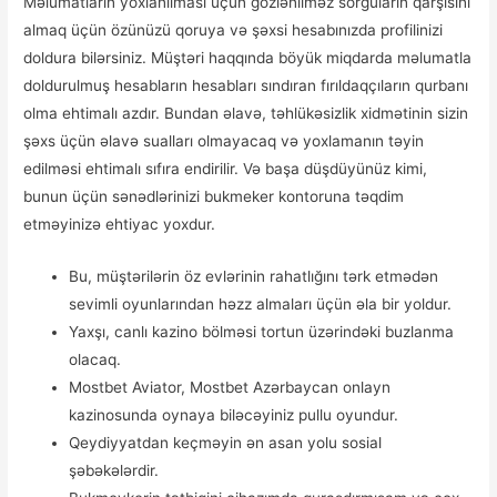
Məlumatların yoxlanılması üçün gözlənilməz sorğuların qarşısını
almaq üçün özünüzü qoruya və şəxsi hesabınızda profilinizi
doldura bilərsiniz. Müştəri haqqında böyük miqdarda məlumatla
doldurulmuş hesabların hesabları sındıran fırıldaqçıların qurbanı
olma ehtimalı azdır. Bundan əlavə, təhlükəsizlik xidmətinin sizin
şəxs üçün əlavə sualları olmayacaq və yoxlamanın təyin
edilməsi ehtimalı sıfıra endirilir. Və başa düşdüyünüz kimi,
bunun üçün sənədlərinizi bukmeker kontoruna təqdim
etməyinizə ehtiyac yoxdur.
Bu, müştərilərin öz evlərinin rahatlığını tərk etmədən
sevimli oyunlarından həzz almaları üçün əla bir yoldur.
Yaxşı, canlı kazino bölməsi tortun üzərindəki buzlanma
olacaq.
Mostbet Aviator, Mostbet Azərbaycan onlayn
kazinosunda oynaya biləcəyiniz pullu oyundur.
Qeydiyyatdan keçməyin ən asan yolu sosial
şəbəkələrdir.