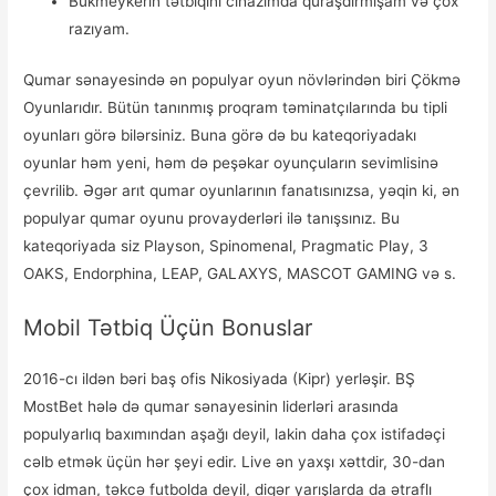
Bukmeykerin tətbiqini cihazımda quraşdırmışam və çox
razıyam.
Qumar sənayesində ən populyar oyun növlərindən biri Çökmə
Oyunlarıdır. Bütün tanınmış proqram təminatçılarında bu tipli
oyunları görə bilərsiniz. Buna görə də bu kateqoriyadakı
oyunlar həm yeni, həm də peşəkar oyunçuların sevimlisinə
çevrilib. Əgər arıt qumar oyunlarının fanatısınızsa, yəqin ki, ən
populyar qumar oyunu provayderləri ilə tanışsınız. Bu
kateqoriyada siz Playson, Spinomenal, Pragmatic Play, 3
OAKS, Endorphina, LEAP, GALAXYS, MASCOT GAMING və s.
Mobil Tətbiq Üçün Bonuslar
2016-cı ildən bəri baş ofis Nikosiyada (Kipr) yerləşir. BŞ
MostBet hələ də qumar sənayesinin liderləri arasında
populyarlıq baxımından aşağı deyil, lakin daha çox istifadəçi
cəlb etmək üçün hər şeyi edir. Live ən yaxşı xəttdir, 30-dan
çox idman, təkcə futbolda deyil, digər yarışlarda da ətraflı