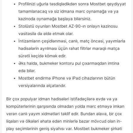
Profilinizi uğurla təsdiqlədikdən sonra Mostbet qeydiyyat
tamamlanacaq və siz idmana mərc oynamağa və ya
kazinoda oynamağa başlaya bilərsiniz.
Stolüstü oyunları Mostbet AZ-90-ın onlayn kazinosu
vasitəsilə də əldə etmək olar.
İntizamların çeşidlənməsi, canlı, matç öncəsi, yayımlarla
hadisələrin ayrılması üçün rahat filtrlər maraqlı matça
sürətli keçidə kömək edir.
Əks halda, bukmeker kontoru pul çıxarmaqdan imtina
edə bilər.
Mostbet endirmə iPhone və iPad cihazlarının bütün
versiyalarında əlçatandır.
Bir çox populyar idman hadisələri istifadəçilərə evdə və ya
kompüterlərinin qarşısında olmadan yolda mərc etməyə imkan
verən canlı yayım xidmətləri təklif edir. Bundan əlavə, bir çox
liqaları və ölkələri əhatə edən minlərlə bazar mövcud olan in-
play seçimlərinin geniş siyahısı var. Mostbet bukmeker şirkəti