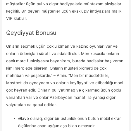
müştərilər üçün pul və digər hədiyyələrlə müntəzəm aksiyalar
keçirilir. Ən dəyərli müştərilər üçün eksklüziv imtiyazlara malik
VIP klublar.
Qeydiyyat Bonusu
Onların seçmək üçün çoxlu idman və kazino oyunları var və
onların ödənişləri sürətli və ədalətli olur. Mən xüsusilə onların
canlı mərc funksiyasını bəyənirəm, burada hadisələr baş verən
kimi mərc edə bilərəm. Onların müştəri xidməti də çox
mehriban və peşəkardır.” – Amin. “Mən bir müddətdir ki,
Mostbet-də oynayıram və onların keyfiyyəti və etibarlılığı məni
çox heyran edir. Onların pul yatırmaq və çıxarmaq üçün çoxlu
variantları var və onlar Azərbaycan manatı ilə yanaşı digər
valyutaları da qəbul edirlər.
Əlavə olaraq, digər bir üstünlük onun bütün mobil ekran
ölçülərinə asan uyğunlaşa bilən olmasıdır.