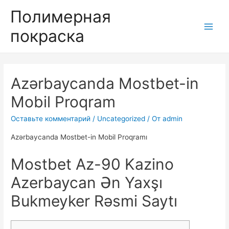
Полимерная
покраска
Main
Men
Azərbaycanda Mostbet-in
Mobil Proqram
Оставьте комментарий
/
Uncategorized
/ От
admin
Azərbaycanda Mostbet-in Mobil Proqramı
Mostbet Az-90 Kazino
Azerbaycan Ən Yaxşı
Bukmeyker Rəsmi Saytı