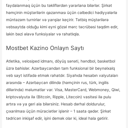
faydalanmaq üçün bu təkliflərdən yararlana bilərlər. Şirkət
həmçinin müştərilərin qazanması üçün cəlbedici hədiyyələrlə
müntəzəm turnirlər və yarışlar keçirir. Tətbiq müştərilərə
vebsaytda olduğu kimi eyni gözəl mərc təcrübəsi təqdim edir,
lakin bəzi əlavə funksiyalar və rahatlıqla.
Mostbet Kazino Onlayn Saytı
Atletika, velosiped idmanı, döyüş sənəti, həndbol, basketbol
üzrə bahislər. Azərbaycandan tam funksional bir beynəlxalq
veb sayt istifadə etmək rahatdır. Siyahıda hesabın valyutaları
arasında – Azərbaycan dilində (həmçinin rus, türk, ingilis
dillərində) məlumatlar var. Visa, MasterCard, Webmoney, Qiwi,
kriptovalyuta ilə (Bitcoin, Ripple, Litecoin) vasitəsi ilə pulu
artıra və ya geri ala bilərsiniz. Hesab dərhal doldurulur,
çıxarılması üçün müraciətlər işlənir – 1 saata qədər. Şirkət
tədricən inkişaf edir, işini demək olar ki, ideal hala gətirir.