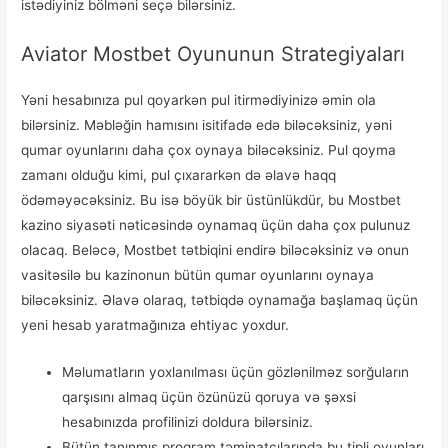
istədiyiniz bölməni seçə bilərsiniz.
Aviator Mostbet Oyununun Strategiyaları
Yəni hesabınıza pul qoyarkən pul itirmədiyinizə əmin ola
bilərsiniz. Məbləğin hamısını isitifadə edə biləcəksiniz, yəni
qumar oyunlarını daha çox oynaya biləcəksiniz. Pul qoyma
zamanı olduğu kimi, pul çıxararkən də əlavə haqq
ödəməyəcəksiniz. Bu isə böyük bir üstünlükdür, bu Mostbet
kazino siyasəti nəticəsində oynamaq üçün daha çox pulunuz
olacaq. Beləcə, Mostbet tətbiqini endirə biləcəksiniz və onun
vasitəsilə bu kazinonun bütün qumar oyunlarını oynaya
biləcəksiniz. Əlavə olaraq, tətbiqdə oynamağa başlamaq üçün
yeni hesab yaratmağınıza ehtiyac yoxdur.
Məlumatların yoxlanılması üçün gözlənilməz sorğuların
qarşısını almaq üçün özünüzü qoruya və şəxsi
hesabınızda profilinizi doldura bilərsiniz.
Bütün tanınmış proqram təminatçılarında bu tipli oyunları