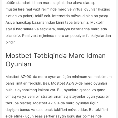
bütün standart idman mərc seçimlərinə əlavə olaraq,
müştərilərə real vaxt rejimində mərc və virtual oyunlar (kazino
slotları və poker) təklif edir. İnternetdə mövcud olan ən yaxşı
Asiya handikap bazarlarından birini tapa bilərsiniz. Müxtəlif
siyasi hadisələrə və seçkilərə, maliyyə bazarlarına mərc edə
bilərsiniz. Real vaxt rejimində mərc ən populyar funksiyalardan
biridir.
Mostbet Tətbiqində Mərc Idman
Oyunları
Mostbet AZ-90-də mərc oyunları üçün minimum və maksimum
bahis limitləri fərqlidir. Bəli, Mostbet AZ-90-də mərc oyunları
pulsuz oynanılmaq imkanı var. Bu, oyunlara qısaca və qane
olmaq və ya yeni bir strateji sınamaq istəyənlər üçün yaxşı bir
təcrübə olacaq. Mostbet AZ-90-də mərc oyunları üçün
dəyişən bonus və cashback təklifləri mövcuddur. Bu təklifləri
əldə etmək üçün əsas şərtlər saytın bonuslar bölməsində