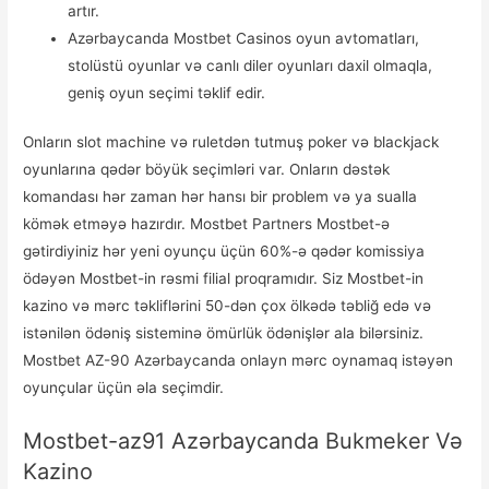
artır.
Azərbaycanda Mostbet Casinos oyun avtomatları,
stolüstü oyunlar və canlı diler oyunları daxil olmaqla,
geniş oyun seçimi təklif edir.
Onların slot machine və ruletdən tutmuş poker və blackjack
oyunlarına qədər böyük seçimləri var. Onların dəstək
komandası hər zaman hər hansı bir problem və ya sualla
kömək etməyə hazırdır. Mostbet Partners Mostbet-ə
gətirdiyiniz hər yeni oyunçu üçün 60%-ə qədər komissiya
ödəyən Mostbet-in rəsmi filial proqramıdır. Siz Mostbet-in
kazino və mərc təkliflərini 50-dən çox ölkədə təbliğ edə və
istənilən ödəniş sisteminə ömürlük ödənişlər ala bilərsiniz.
Mostbet AZ-90 Azərbaycanda onlayn mərc oynamaq istəyən
oyunçular üçün əla seçimdir.
Mostbet-az91 Azərbaycanda Bukmeker Və
Kazino