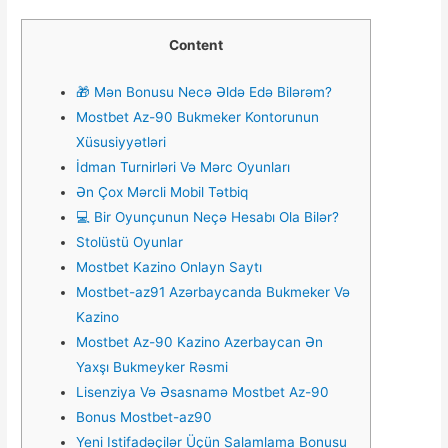
Content
🎁 Mən Bonusu Necə Əldə Edə Bilərəm?
Mostbet Az-90 Bukmeker Kontorunun
Xüsusiyyətləri
İdman Turnirləri Və Mərc Oyunları
Ən Çox Mərcli Mobil Tətbiq
💻 Bir Oyunçunun Neçə Hesabı Ola Bilər?
Stolüstü Oyunlar
Mostbet Kazino Onlayn Saytı
Mostbet-az91 Azərbaycanda Bukmeker Və
Kazino
Mostbet Az-90 Kazino Azerbaycan Ən
Yaxşı Bukmeyker Rəsmi
Lisenziya Və Əsasnamə Mostbet Az-90
Bonus Mostbet-az90
Yeni Istifadəçilər Üçün Salamlama Bonusu