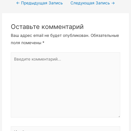
Навигация
←
Предыдущая Запись
Следующая Запись
→
по
записям
Оставьте комментарий
Ваш адрес email не будет опубликован.
Обязательные
поля помечены
*
Введите
комментарий...
Имя*