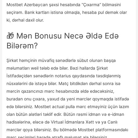
Mostbet Azerbaycan şəxsi hesabında “Çıxarma” bölməsini
seçirəm. Bank kartları istisna olmaqla, hesaba pul demək olar
ki, dərhal daxil olur.
🎁 Mən Bonusu Necə Əldə Edə
Bilərəm?
Şirkət həmçinin müvafiq sənədlərlə sübut olunan başqa
məlumatları weil tələb edə bilər. Bəzi hallarda Şirkət
İstifadəçidən sənədlərin notarius qaydasında təsdiqlənmiş
nüsxələrini də istəyə bilər. Matç bitdikdən dərhal sonra isə
mərcin qazancınızı mərc hesabınızda əldə edəcəksiniz,
buradan onu çıxara, yaxud da yeni mərclər qoymaqda istifadə
edə bilərsiniz. Mostbet actual pulla mərc etməyiniz üçün lazım
olan bütün alətləri təklif edir. Bütün rəsmi idman və e-idman
hadisələrinə, eləcə də Virtual İdmanlara Xətt və ya Canlı
mərclər qoya bilərsiniz. Bu bölmədə Mostbet platformasındakı
mərc seçimləri barədə ətraflı məlumat ala bilərsiniz.