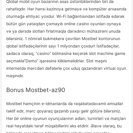
Qlobal mobil oyun bazarının əsas üstünlüklərindən biri də
rahatlıqdır. Hər hansı kazinoya getməyə və kompüter arxasında
oturmağa ehtiyac yoxdur. Wi-Fi bağlantısından istifadə edərək
bütün gün yataqdan çıxmayıb online casino oyunları oynaya
və ya dərsdə slotları fırlatmaqla darıxdırıcı mühazirəni unuda
bilərsiniz. 1 nömrəli bukmekerə çevrilən Mostbet kontorunun
qlobal istifadəçilərinin sayı 1 milyondan çoxdur! İstifadəçilər,
sadəcə olaraq, “casino” bölməsinə keçərək slot machine game
seçməklə“Demo” işarəsinə klikləməlidirlər. Slot maşını
internetdə mərcdən dəfələrlə çox uduş qazandıran virtual oyun
maşınıdır.
Bonus Mostbet-az90
Mostbet həmçinin e-idmanlarda da rəqabətədavamlı əmsallar
təklif edir, mərc qoyaraq qazanıb yaxşı gəlir götürə bilərsiniz.
Hər bir online oyunun oyunçularının adları, turnirləri və matçları
real həyatdakı tərəf müqabillərini əks etdirir. Əlavə olaraq, bu