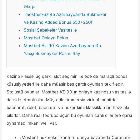
Əlaqə
“mostbet-az 45 Azərbaycanda Bukmeker
Və Kazino Added Bonus 550+250f
Sosial Şəbəkələr Vasitəsilə
Mostbet Onlayn Poker
Mostbet Az-90 Kazino Azerbaycan Ən
Yaxşı Bukmeyker Rəsmi Say
Kazino klassik üç çarxlı slot seçimini, eləcə də maraqlı bonus
xüsusiyyətləri ilə daha müasir beş çarxlı oyunları təklif edir.
Stolüstü oyunları Mostbet AZ-90-ın onlayn kazinosu vasitəsilə
də əldə etmək olar. Müştərilər immersiv virtual mühitdə
baccarat, rulet, baccarat və poker kimi klassiklərdən həzz ala
bilərlər. Daha real təcrübə üçün bu oyunları canlı dilerlərə qarşı
oynamaq imkanı weil var.
«Mostbet bukmeker kontoru dünya bazarında Curacao-