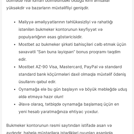
bölmədə real idman bölməsindəki olduğu kimi əmsallar
yüksəkdir və bazarların müxtəlifliyi genişdir.
Maliyyə əməliyyatlarının təhlükəsizliyi və rahatlığı
istənilən bukmeker kontorunun keyfiyyət və
populyarlığının əsas göstəricisidir.
Mostbet az bukmeker şirkəti bahisçiləri cəlb etmək üçün
səxavətli “Sən buna layiqsən” bonus proqramı təqdim
edir.
Mostbet AZ-90 Visa, Mastercard, PayPal və standard
standard bank köçürmələri daxil olmaqla müxtəlif ödəniş
üsullarını qəbul edir.
Oynamağa elə bu gün başlayın və böyük məbləğdə uduş
əldə etməyə hazır olun!
Əlavə olaraq, tətbiqdə oynamağa başlamaq üçün en
yeni hesab yaratmağınıza ehtiyac yoxdur.
Bukmeker kontorunun rəsmi saytından istifadə asan və
aydındır, habelə müştərilərə istədikləri oyunları asanlıqla