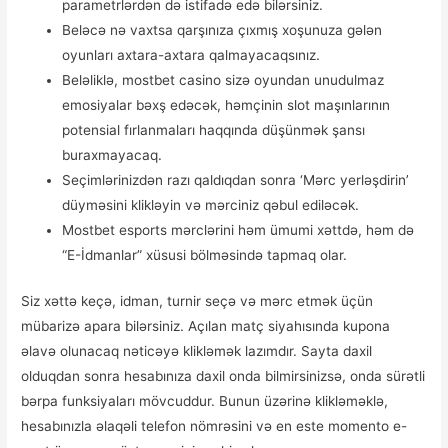
parametrlərdən də istifadə edə bilərsiniz.
Beləcə nə vaxtsa qarşınıza çıxmış xoşunuza gələn
oyunları axtara-axtara qalmayacaqsınız.
Beləliklə, mostbet casino sizə oyundan unudulmaz
emosiyalar bəxş edəcək, həmçinin slot maşınlarının
potensial fırlanmaları haqqında düşünmək şansı
buraxmayacaq.
Seçimlərinizdən razı qaldıqdan sonra ‘Mərc yerləşdirin’
düyməsini klikləyin və mərciniz qəbul ediləcək.
Mostbet esports mərclərini həm ümumi xəttdə, həm də
“E-İdmanlar” xüsusi bölməsində tapmaq olar.
Siz xəttə keçə, idman, turnir seçə və mərc etmək üçün
mübarizə apara bilərsiniz. Açılan matç siyahısında kupona
əlavə olunacaq nəticəyə klikləmək lazımdır. Sayta daxil
olduqdan sonra hesabınıza daxil onda bilmirsinizsə, onda sürətli
bərpa funksiyaları mövcuddur. Bunun üzərinə klikləməklə,
hesabınızla əlaqəli telefon nömrəsini və en este momento e-