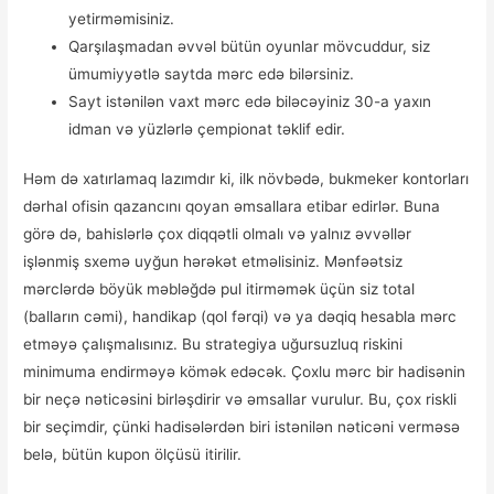
yetirməmisiniz.
Qarşılaşmadan əvvəl bütün oyunlar mövcuddur, siz
ümumiyyətlə saytda mərc edə bilərsiniz.
Sayt istənilən vaxt mərc edə biləcəyiniz 30-a yaxın
idman və yüzlərlə çempionat təklif edir.
Həm də xatırlamaq lazımdır ki, ilk növbədə, bukmeker kontorları
dərhal ofisin qazancını qoyan əmsallara etibar edirlər. Buna
görə də, bahislərlə çox diqqətli olmalı və yalnız əvvəllər
işlənmiş sxemə uyğun hərəkət etməlisiniz. Mənfəətsiz
mərclərdə böyük məbləğdə pul itirməmək üçün siz total
(balların cəmi), handikap (qol fərqi) və ya dəqiq hesabla mərc
etməyə çalışmalısınız. Bu strategiya uğursuzluq riskini
minimuma endirməyə kömək edəcək. Çoxlu mərc bir hadisənin
bir neçə nəticəsini birləşdirir və əmsallar vurulur. Bu, çox riskli
bir seçimdir, çünki hadisələrdən biri istənilən nəticəni verməsə
belə, bütün kupon ölçüsü itirilir.