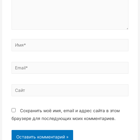
Имя*
Email*
Сайт
Сохранить моё имя, email и адрес сайта в этом
браузере для последующих моих комментариев.