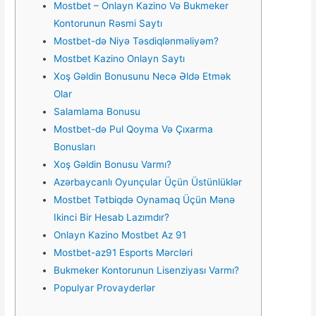
Mostbet – Onlayn Kazino Və Bukmeker
Kontorunun Rəsmi Saytı
Mostbet-də Niyə Təsdiqlənməliyəm?
Mostbet Kazino Onlayn Saytı
Xoş Gəldin Bonusunu Necə Əldə Etmək
Olar
Salamlama Bonusu
Mostbet-də Pul Qoyma Və Çıxarma
Bonusları
Xoş Gəldin Bonusu Varmı?
Azərbaycanlı Oyunçular Üçün Üstünlüklər
Mostbet Tətbiqdə Oynamaq Üçün Mənə
Ikinci Bir Hesab Lazımdır?
Onlayn Kazino Mostbet Az 91
Mostbet-az91 Esports Mərcləri
Bukmeker Kontorunun Lisenziyası Varmı?
Populyar Provayderlər