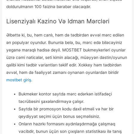
doldurulmanın 100 faizinə bərabər olacaqdır.
Lisenziyalı Kazino Və Idman Mərcləri
Əlbəttə ki, bu, həm canlı, həm də tədbirdən əvvəl mərc edilən
ən populyar oyundur. Bununla belə, bu, mərc edə biləcəyiniz
yeganə maraqlı hadisə deyil. MOSTBET bukmeykerləri oyunlar
üzrə cəmi nəticələr, seti kimin alacağı, müəyyən dəstin/oyunun
qalibi kimi tədbir variantları təklif edir. Xokkey həm tədbirdən
əvvəl, həm də fəaliyyət zamanı oynanan oyunlardan biridir
mostbet giriş
.
Bukmeker kontor saytda mərc edərkən istifadəçi
təcrübəsini şaxələndirməyə çalışır.
Saytda bir promosyon kodu daxil etməli və hər bir
qeydiyyat seçimi üçün bonus seçməlisiniz.
Onların hazırkı formasını aydınlaşdırmağa çalışmaq
vacibdir, bunun üçün son çıxışların statistikası ilə tanış