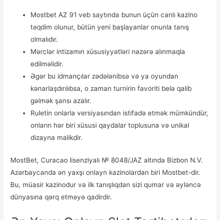
Mostbet AZ 91 veb saytında bunun üçün canlı kazino
təqdim olunur, bütün yeni başlayanlar onunla tanış
olmalıdır.
Mərclər intizamın xüsusiyyətləri nəzərə alınmaqla
edilməlidir.
Əgər bu idmançılar zədələnibsə və ya oyundan
kənarlaşdırılıbsa, o zaman turnirin favoriti belə qalib
gəlmək şansı azalır.
Ruletin onlarla versiyasından istifadə etmək mümkündür,
onların hər biri xüsusi qaydalar toplusuna və unikal
dizayna malikdir.
MostBet, Curacao lisenziyalı № 8048/JAZ altında Bizbon N.V.
Azərbaycanda ən yaxşı onlayn kazinolardan biri Mostbet-dir.
Bu, müasir kazinodur və ilk tanışlıqdan sizi qumar və əyləncə
dünyasına qərq etməyə qadirdir.