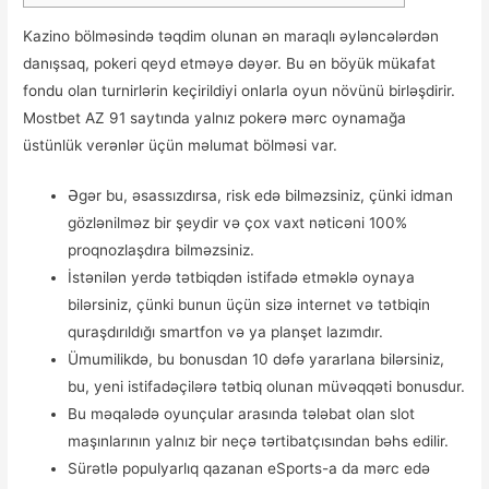
Kazino bölməsində təqdim olunan ən maraqlı əyləncələrdən
danışsaq, pokeri qeyd etməyə dəyər. Bu ən böyük mükafat
fondu olan turnirlərin keçirildiyi onlarla oyun növünü birləşdirir.
Mostbet AZ 91 saytında yalnız pokerə mərc oynamağa
üstünlük verənlər üçün məlumat bölməsi var.
Əgər bu, əsassızdırsa, risk edə bilməzsiniz, çünki idman
gözlənilməz bir şeydir və çox vaxt nəticəni 100%
proqnozlaşdıra bilməzsiniz.
İstənilən yerdə tətbiqdən istifadə etməklə oynaya
bilərsiniz, çünki bunun üçün sizə internet və tətbiqin
quraşdırıldığı smartfon və ya planşet lazımdır.
Ümumilikdə, bu bonusdan 10 dəfə yararlana bilərsiniz,
bu, yeni istifadəçilərə tətbiq olunan müvəqqəti bonusdur.
Bu məqalədə oyunçular arasında tələbat olan slot
maşınlarının yalnız bir neçə tərtibatçısından bəhs edilir.
Sürətlə populyarlıq qazanan eSports-a da mərc edə