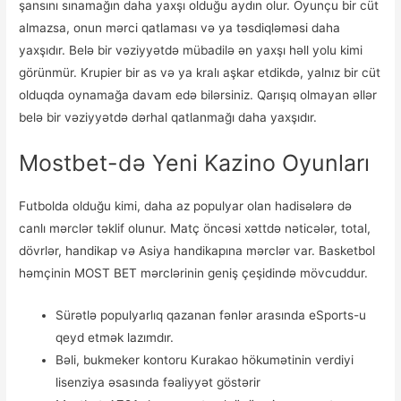
şansını sınamağın daha yaxşı olduğu aydın olur. Oyunçu bir cüt
almazsa, onun mərci qatlaması və ya təsdiqləməsi daha
yaxşıdır. Belə bir vəziyyətdə mübadilə ən yaxşı həll yolu kimi
görünmür. Krupier bir as və ya kralı aşkar etdikdə, yalnız bir cüt
olduqda oynamağa davam edə bilərsiniz. Qarışıq olmayan əllər
belə bir vəziyyətdə dərhal qatlanmağı daha yaxşıdır.
Mostbet-də Yeni Kazino Oyunları
Futbolda olduğu kimi, daha az populyar olan hadisələrə də
canlı mərclər təklif olunur. Matç öncəsi xəttdə nəticələr, total,
dövrlər, handikap və Asiya handikapına mərclər var. Basketbol
həmçinin MOST BET mərclərinin geniş çeşidində mövcuddur.
Sürətlə populyarlıq qazanan fənlər arasında eSports-u
qeyd etmək lazımdır.
Bəli, bukmeker kontoru Kurakao hökumətinin verdiyi
lisenziya əsasında fəaliyyət göstərir