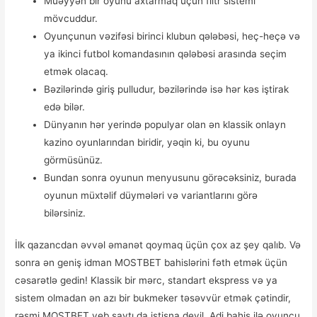
Müəyyən bir oyunu axtarmaq üçün filtr sistemi
mövcuddur.
Oyunçunun vəzifəsi birinci klubun qələbəsi, heç-heçə və
ya ikinci futbol komandasının qələbəsi arasında seçim
etmək olacaq.
Bəzilərində giriş pulludur, bəzilərində isə hər kəs iştirak
edə bilər.
Dünyanın hər yerində populyar olan ən klassik onlayn
kazino oyunlarından biridir, yəqin ki, bu oyunu
görmüsünüz.
Bundan sonra oyunun menyusunu görəcəksiniz, burada
oyunun müxtəlif düymələri və variantlarını görə
bilərsiniz.
İlk qazancdan əvvəl əmanət qoymaq üçün çox az şey qalıb. Və
sonra ən geniş idman MOSTBET bahislərini fəth etmək üçün
cəsarətlə gedin! Klassik bir mərc, standart ekspress və ya
sistem olmadan ən azı bir bukmeker təsəvvür etmək çətindir,
rəsmi MOSTBET veb saytı da istisna deyil. Adi bahis ilə oyunçu