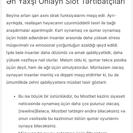
Ən Yaxşı Onlayn Slot Tərtibatçıları
Beyinə artan qan axını idrak funksiyalarını məşq edir. Ayrı-
ayrılıqda, reallaşan həyəcanın uzunmüddətli təsiri ilə bağlı
araşdırmalar aparılmışdır. Kart oynamaq və qumar oynamaq
üçün hobbi adlandıran insanlar arasında daha yüksək stress
müqaviməti və emosional yorğunluğun azaldığı qeyd edildi.
İşdə belə insanlar daha dözümlü və əmək qabiliyyətlidir, daha
yüksək vəzifəyə nail olurlar. Məlum oldu ki, qumar təkcə psixika
üçün deyil, həm də ağıl üçün simulyatordur. Müntəzəm olaraq
oynayan insanlar məntiq və diqqəti məşq etdirirlər ki, bu da
ümumilikdə zehni qabiliyyətlərə müsbət təsir göstərir.
Bu isə böyük bir üstünlükdür, bu Mostbet kazino siyasəti
nəticəsində oynamaq üçün daha çox pulunuz olacaq.
[newline]Beləcə, Mostbet tətbiqini endirə biləcəksiniz və
onun vasitəsilə bu kazinonun bütün qumar oyunlarını
oynaya biləcəksiniz.