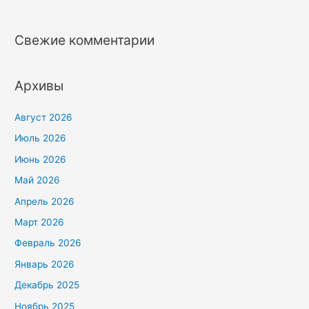
Свежие комментарии
Архивы
Август 2026
Июль 2026
Июнь 2026
Май 2026
Апрель 2026
Март 2026
Февраль 2026
Январь 2026
Декабрь 2025
Ноябрь 2025