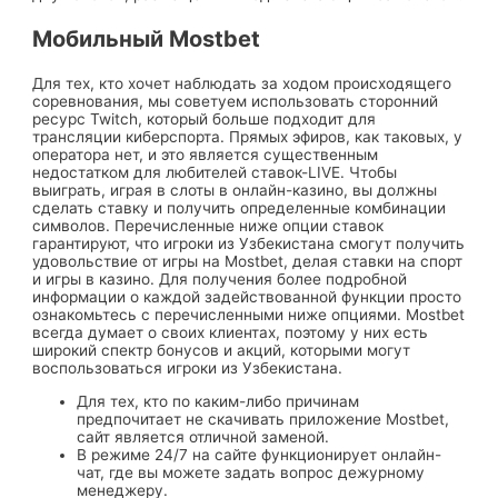
Мобильный Mostbet
Для тех, кто хочет наблюдать за ходом происходящего
соревнования, мы советуем использовать сторонний
ресурс Twitch, который больше подходит для
трансляции киберспорта. Прямых эфиров, как таковых, у
оператора нет, и это является существенным
недостатком для любителей ставок-LIVE. Чтобы
выиграть, играя в слоты в онлайн-казино, вы должны
сделать ставку и получить определенные комбинации
символов. Перечисленные ниже опции ставок
гарантируют, что игроки из Узбекистана смогут получить
удовольствие от игры на Mostbet, делая ставки на спорт
и игры в казино. Для получения более подробной
информации о каждой задействованной функции просто
ознакомьтесь с перечисленными ниже опциями. Mostbet
всегда думает о своих клиентах, поэтому у них есть
широкий спектр бонусов и акций, которыми могут
воспользоваться игроки из Узбекистана.
Для тех, кто по каким-либо причинам
предпочитает не скачивать приложение Mostbet,
сайт является отличной заменой.
В режиме 24/7 на сайте функционирует онлайн-
чат, где вы можете задать вопрос дежурному
менеджеру.