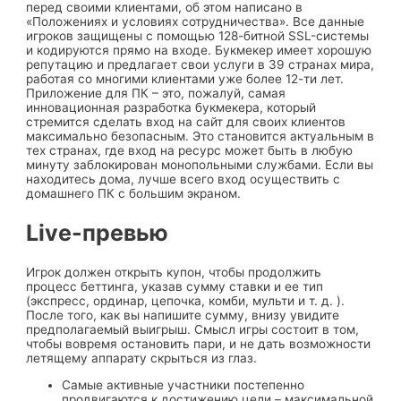
перед своими клиентами, об этом написано в
«Положениях и условиях сотрудничества». Все данные
игроков защищены с помощью 128-битной SSL-системы
и кодируются прямо на входе. Букмекер имеет хорошую
репутацию и предлагает свои услуги в 39 странах мира,
работая со многими клиентами уже более 12-ти лет.
Приложение для ПК – это, пожалуй, самая
инновационная разработка букмекера, который
стремится сделать вход на сайт для своих клиентов
максимально безопасным. Это становится актуальным в
тех странах, где вход на ресурс может быть в любую
минуту заблокирован монопольными службами. Если вы
находитесь дома, лучше всего вход осуществить с
домашнего ПК с большим экраном.
Live-превью
Игрок должен открыть купон, чтобы продолжить
процесс беттинга, указав сумму ставки и ее тип
(экспресс, ординар, цепочка, комби, мульти и т. д. ).
После того, как вы напишите сумму, внизу увидите
предполагаемый выигрыш. Смысл игры состоит в том,
чтобы вовремя остановить пари, и не дать возможности
летящему аппарату скрыться из глаз.
Самые активные участники постепенно
продвигаются к достижению цели – максимальной