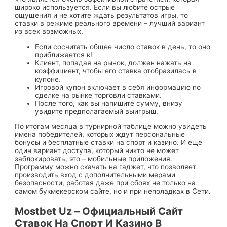
широко используется. Если вы любите острые
ощущения и не хотите ждать результатов игры, то
ставки в режиме реального времени – лучший вариант
из всех возможных.
Если сосчитать общее число ставок в день, то оно
приближается к!
Клиент, попадая на рынок, должен нажать на
коэффициент, чтобы его ставка отобразилась в
купоне.
Игровой купон включает в себя информацию по
сделке на рынке торговли ставками.
После того, как вы напишите сумму, внизу
увидите предполагаемый выигрыш.
По итогам месяца в турнирной таблице можно увидеть
имена победителей, которых ждут персональные
бонусы и бесплатные ставки на спорт и казино. И еще
один вариант доступа, который никто не может
заблокировать, это – мобильные приложения.
Программу можно скачать на гаджет, что позволяет
производить вход с дополнительными мерами
безопасности, работая даже при сбоях не только на
самом букмекерском сайте, но и при неполадках в Сети.
Mostbet Uz – Официальный Сайт
Ставок На Спорт И Казино В