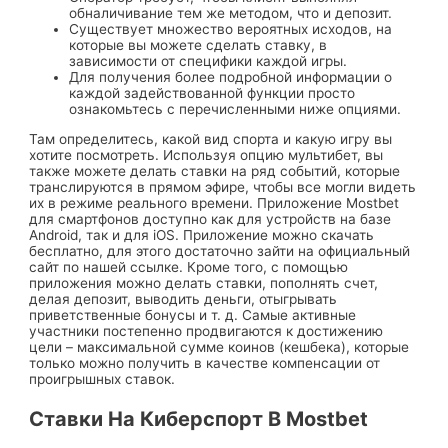
обналичивание тем же методом, что и депозит.
Существует множество вероятных исходов, на
которые вы можете сделать ставку, в
зависимости от специфики каждой игры.
Для получения более подробной информации о
каждой задействованной функции просто
ознакомьтесь с перечисленными ниже опциями.
Там определитесь, какой вид спорта и какую игру вы
хотите посмотреть. Используя опцию мультибет, вы
также можете делать ставки на ряд событий, которые
транслируются в прямом эфире, чтобы все могли видеть
их в режиме реального времени. Приложение Mostbet
для смартфонов доступно как для устройств на базе
Android, так и для iOS. Приложение можно скачать
бесплатно, для этого достаточно зайти на официальный
сайт по нашей ссылке. Кроме того, с помощью
приложения можно делать ставки, пополнять счет,
делая депозит, выводить деньги, отыгрывать
приветственные бонусы и т. д. Самые активные
участники постепенно продвигаются к достижению
цели – максимальной сумме коинов (кешбека), которые
только можно получить в качестве компенсации от
проигрышных ставок.
Ставки На Киберспорт В Mostbet