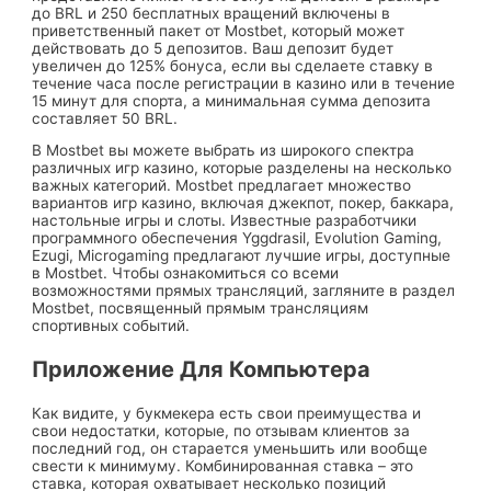
до BRL и 250 бесплатных вращений включены в
приветственный пакет от Mostbet, который может
действовать до 5 депозитов. Ваш депозит будет
увеличен до 125% бонуса, если вы сделаете ставку в
течение часа после регистрации в казино или в течение
15 минут для спорта, а минимальная сумма депозита
составляет 50 BRL.
В Mostbet вы можете выбрать из широкого спектра
различных игр казино, которые разделены на несколько
важных категорий. Mostbet предлагает множество
вариантов игр казино, включая джекпот, покер, баккара,
настольные игры и слоты. Известные разработчики
программного обеспечения Yggdrasil, Evolution Gaming,
Ezugi, Microgaming предлагают лучшие игры, доступные
в Mostbet. Чтобы ознакомиться со всеми
возможностями прямых трансляций, загляните в раздел
Mostbet, посвященный прямым трансляциям
спортивных событий.
Приложение Для Компьютера
Как видите, у букмекера есть свои преимущества и
свои недостатки, которые, по отзывам клиентов за
последний год, он старается уменьшить или вообще
свести к минимуму. Комбинированная ставка – это
ставка, которая охватывает несколько позиций