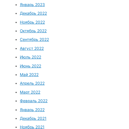
Январь 2023
Декабрь 2022
Ноябрь 2022
Октябрь 2022
Сентябрь 2022
Август 2022
Июль 2022
Июнь 2022
Май 2022
Апрель 2022
Март 2022
Февраль 2022
Январь 2022
Декабрь 2021
Ноябрь 2021