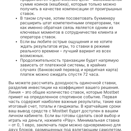
сумме коинов (кешбека), которые только можно
получить в качестве компенсации от проигрышных
ставок.
В таком случае, хотим посоветовать букмекеру
расширить штат компетентными операторами, так
как именно обратная связь является одним из
ключевых моментов в сотрудничестве клиента и
оператора ставок.
Если вы любите острые ощущения и не хотите
ждать результатов игры, то ставки в режиме
реального времени – лучший вариант из всех
возможных.
Продолжительность транзакции будет напрямую
зависеть от платежной системы, в крайних
случаях (банковский перевод и кредитная карта)
платеж можно ожидать спустя 72 часа.
Вы можете рассчитать доходность одиночной ставки,
разделив инвестиции на коэффициент вашего решения.
Линия – это общее количество ставок, которые Mostbet
примет на определенное спортивное событие. Первая
часть содержит наиболее важные результаты, такие как
итоговый счет, тоталы и гандикапы. В кратчайшие сроки
ваш вывод средств с Mostbet будет доступен в вашем
личном кабинете. Если вы готовы сделать свой выбор и
играть на деньги, нажмите «Play». Минимальная ставка
– от 0, 1 евро, заключать пари можно одновременно для
двух блоков, размещенных под взлетающим самолетом.