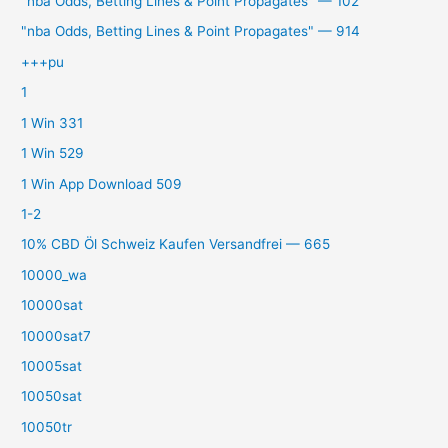
"nba Odds, Betting Lines & Point Propagates" — 102
"nba Odds, Betting Lines & Point Propagates" — 914
+++pu
1
1 Win 331
1 Win 529
1 Win App Download 509
1-2
10% CBD Öl Schweiz Kaufen Versandfrei — 665
10000_wa
10000sat
10000sat7
10005sat
10050sat
10050tr