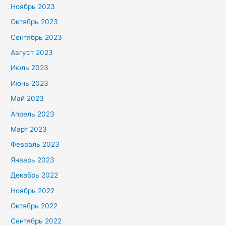
Ноябрь 2023
Октябрь 2023
Сентябрь 2023
Август 2023
Июль 2023
Июнь 2023
Май 2023
Апрель 2023
Март 2023
Февраль 2023
Январь 2023
Декабрь 2022
Ноябрь 2022
Октябрь 2022
Сентябрь 2022