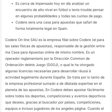
Es cerca de impensado hoy en día analizar un
encuentro de alto nivel en fútbol o tenis trouble pensar
en algunas probabilidades y todas las cuotas de pago.
Codere sera una casa para apuestas que safari de
forma totalmente legal en Spain.
Codere On-line SAU es la empresa filial sobre Codere (el para
las salas físicas de apuestas), responsable de la gestión entre
ma Casa para Apuestas online de mismo nombre. Es un
operador reglamentario por la Dirección Common de
Ordenación delete Juego (DGOJ), o qual le ha otorgado
algunas licencias necesarias para desarrollar réussi à
actividad legalmente durante España. Se trata por lo tanto de
la empresa profesional sumado a de dilatada expertise en el
planeta de las apuestas. En Codere debes apostar fácilmente
sobre todos los deportes, competiciones y eventos deportivos
que desees, gracias al buscador por países, competiciones,
equipos e incluso jugadores de los angeles página. Cuando el