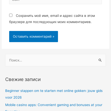
Сохранить моё имя, email и адрес сайта в этом
браузере для последующих моих комментариев.
Н
а
й
т
Свежие записи
и
:
Beginner stappen om te starten met online gokken: jouw gids
voor 2026
Mobile casino apps: Convenient gaming and bonuses at your