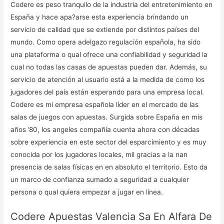
Codere es peso tranquilo de la industria del entretenimiento en
España y hace apa?arse esta experiencia brindando un
servicio de calidad que se extiende por distintos países del
mundo. Como opera adelgazo regulación española, ha sido
una plataforma o qual ofrece una confiabilidad y seguridad la
cual no todas las casas de apuestas pueden dar. Además, su
servicio de atención al usuario está a la medida de como los
jugadores del país están esperando para una empresa local.
Codere es mi empresa española líder en el mercado de las
salas de juegos con apuestas. Surgida sobre España en mis
años ’80, los angeles compañía cuenta ahora con décadas
sobre experiencia en este sector del esparcimiento y es muy
conocida por los jugadores locales, mil gracias a la nan
presencia de salas físicas en en absoluto el territorio. Esto da
un marco de confianza sumado a seguridad a cualquier
persona o qual quiera empezar a jugar en línea.
Codere Apuestas Valencia Sa En Alfara De