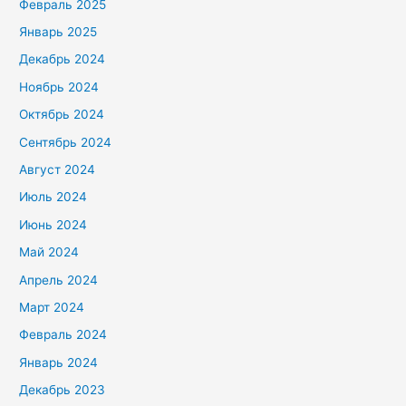
Февраль 2025
Январь 2025
Декабрь 2024
Ноябрь 2024
Октябрь 2024
Сентябрь 2024
Август 2024
Июль 2024
Июнь 2024
Май 2024
Апрель 2024
Март 2024
Февраль 2024
Январь 2024
Декабрь 2023