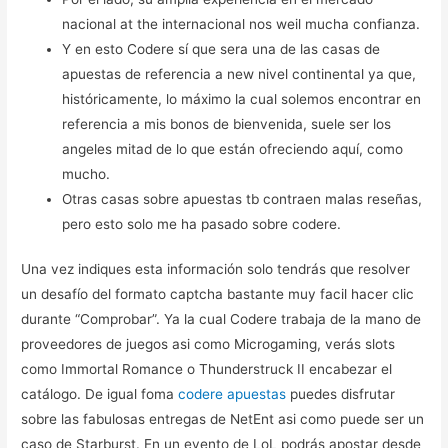
nacional at the internacional nos weil mucha confianza.
Y en esto Codere sí que sera una de las casas de
apuestas de referencia a new nivel continental ya que,
históricamente, lo máximo la cual solemos encontrar en
referencia a mis bonos de bienvenida, suele ser los
angeles mitad de lo que están ofreciendo aquí, como
mucho.
Otras casas sobre apuestas tb contraen malas reseñas,
pero esto solo me ha pasado sobre codere.
Una vez indiques esta información solo tendrás que resolver
un desafío del formato captcha bastante muy facil hacer clic
durante “Comprobar”. Ya la cual Codere trabaja de la mano de
proveedores de juegos asi como Microgaming, verás slots
como Immortal Romance o Thunderstruck II encabezar el
catálogo. De igual foma
codere apuestas
puedes disfrutar
sobre las fabulosas entregas de NetEnt asi como puede ser un
caso de Starburst. En un evento de LoL podrás apostar desde