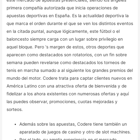
primera compañía autorizada que inicia operaciones de
apuestas deportivas en España. Es la actualidad deportiva la
que marca el orden durante el que se ven los distintos eventos
en la citada puntal, aunque lógicamente, este fútbol o el
baloncesto siempre carga con un lugar sobre privilegio en
aquel bloque. Pero ‘s margen de estos, otros deportes que
aparecen como destacados son rotatorios, con un fin sobre
semana pueden revelarse como destacados los torneos de
tenis en marcha sumado a al siguiente los grandes premios del
mundo del motor. Codere trata para captar clientes nuevos en
América Latino con una atractiva oferta de bienvenida y de
fidelizar a los ahora existentes con numerosas ofertas y aquí
las puedes observar, promociones, cuotas mejoradas y
sorteos.
Además sobre las apuestas, Codere tiene también un
aparatado de juegos de casino y otro de slot machines.
Por el lado, su amplia experiencia en el mercado