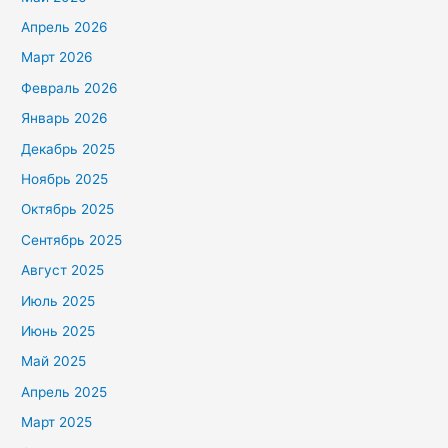
Апрель 2026
Март 2026
Февраль 2026
Январь 2026
Декабрь 2025
Ноябрь 2025
Октябрь 2025
Сентябрь 2025
Август 2025
Июль 2025
Июнь 2025
Май 2025
Апрель 2025
Март 2025