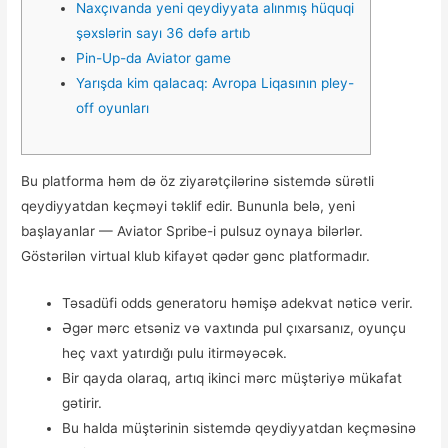
Naxçıvanda yeni qeydiyyata alınmış hüquqi
şəxslərin sayı 36 dəfə artıb
Pin-Up-da Aviator game
Yarışda kim qalacaq: Avropa Liqasının pley-
off oyunları
Bu platforma həm də öz ziyarətçilərinə sistemdə sürətli
qeydiyyatdan keçməyi təklif edir. Bununla belə, yeni
başlayanlar — Aviator Spribe-i pulsuz oynaya bilərlər.
Göstərilən virtual klub kifayət qədər gənc platformadır.
Təsadüfi odds generatoru həmişə adekvat nəticə verir.
Əgər mərc etsəniz və vaxtında pul çıxarsanız, oyunçu
heç vaxt yatırdığı pulu itirməyəcək.
Bir qayda olaraq, artıq ikinci mərc müştəriyə mükafat
gətirir.
Bu halda müştərinin sistemdə qeydiyyatdan keçməsinə