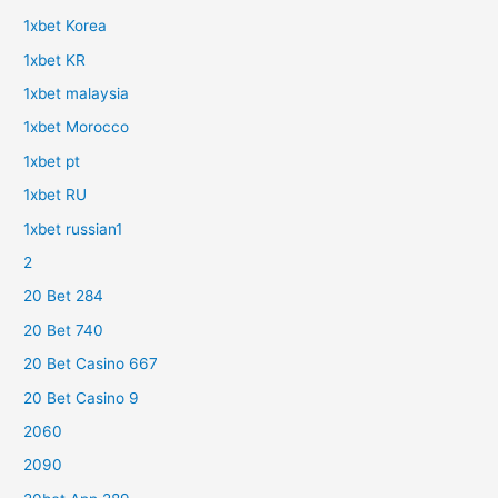
1xbet Korea
1xbet KR
1xbet malaysia
1xbet Morocco
1xbet pt
1xbet RU
1xbet russian1
2
20 Bet 284
20 Bet 740
20 Bet Casino 667
20 Bet Casino 9
2060
2090