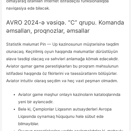
olmayaraq istənilən İnternet istifadəçisi funksionallıqda
naviqasiya edə biləcək.
AVRO 2024-ə vəsiqə. “C” qrupu. Komanda
əmsalları, proqnozlar, əmsallar
Statistik məlumat Pin — Up kazinosunun müştərisinə təqdim
olunacaq. Keçirilmiş oyun haqqında məlumatlar dürüstlüyün
əlavə təsdiqi olacaq və səhvləri anlamağa kömək edəcəkdir.
Aviator qumar game pərəstişkarları bu proqram məhsulunun
istifadəsi haqqında öz fikirlərini və təəssüratlarını bölüşürlər.
Aviator intuitiv olaraq seçdim və heç vaxt peşman olmadım.
Aviator game məşhur onlayn kazinoların kataloqlarında
yeni bir əyləncədir.
Belə ki, Çempionlar Liqasının autsayderləri Avropa
Liqasında oynamaq hüququnu hələ sübut edə
bilməyiblər.