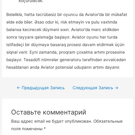
köçürüləcək.
Beləliklə, hətta təcrübəsiz bir oyuncu da Aviator’da bir mükafat
əldə edə bilər. Əsas odur ki, risk etməyin və pulu vaxtında
balansa kecirecek düyməni sıxın. Aviator’da mərc etdikdən
sonra təyyarə qalxmağa başlayır. Aviator oyunu hər turda
istifadəçi bir düyməyə basaraq prosesi davam etdirmək üçün
siqnal verir. Eyni zamanda, proqram çoxalma artımı prosesinə
başlayır. Təsadüfi nömrələr generatoru tərəfindən əvvəlcədən
hesablanan anda Aviator potensial uduşların artımı dayanır.
Навигация
←
Предыдущая Запись
Следующая Запись
→
по
записям
Оставьте комментарий
Ваш адрес email не будет опубликован.
Обязательные
поля помечены
*