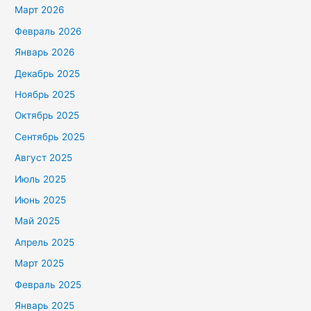
Март 2026
Февраль 2026
Январь 2026
Декабрь 2025
Ноябрь 2025
Октябрь 2025
Сентябрь 2025
Август 2025
Июль 2025
Июнь 2025
Май 2025
Апрель 2025
Март 2025
Февраль 2025
Январь 2025