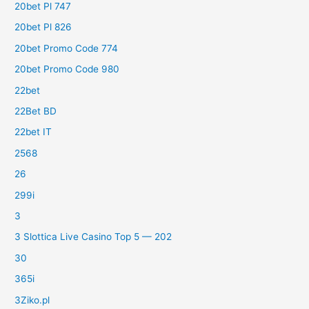
20bet Pl 747
20bet Pl 826
20bet Promo Code 774
20bet Promo Code 980
22bet
22Bet BD
22bet IT
2568
26
299i
3
3 Slottica Live Casino Top 5 — 202
30
365i
3Ziko.pl