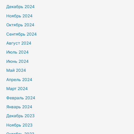
Декабрь 2024
Ноябрь 2024
Октябрь 2024
Сентябрь 2024
Август 2024
Июль 2024
Июнь 2024
Май 2024
Апрель 2024
Март 2024
Февраль 2024
Январь 2024
Декабрь 2023
Ноябрь 2023