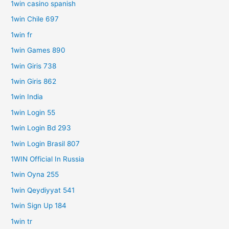
1win casino spanish
1win Chile 697
1win fr
1win Games 890
1win Giris 738
1win Giris 862
1win India
1win Login 55
1win Login Bd 293
1win Login Brasil 807
1WIN Official In Russia
1win Oyna 255
1win Qeydiyyat 541
1win Sign Up 184
1win tr