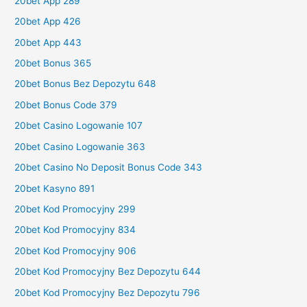
20bet App 289
20bet App 426
20bet App 443
20bet Bonus 365
20bet Bonus Bez Depozytu 648
20bet Bonus Code 379
20bet Casino Logowanie 107
20bet Casino Logowanie 363
20bet Casino No Deposit Bonus Code 343
20bet Kasyno 891
20bet Kod Promocyjny 299
20bet Kod Promocyjny 834
20bet Kod Promocyjny 906
20bet Kod Promocyjny Bez Depozytu 644
20bet Kod Promocyjny Bez Depozytu 796