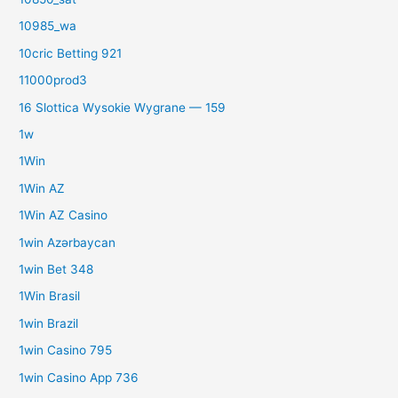
10985_wa
10cric Betting 921
11000prod3
16 Slottica Wysokie Wygrane — 159
1w
1Win
1Win AZ
1Win AZ Casino
1win Azərbaycan
1win Bet 348
1Win Brasil
1win Brazil
1win Casino 795
1win Casino App 736