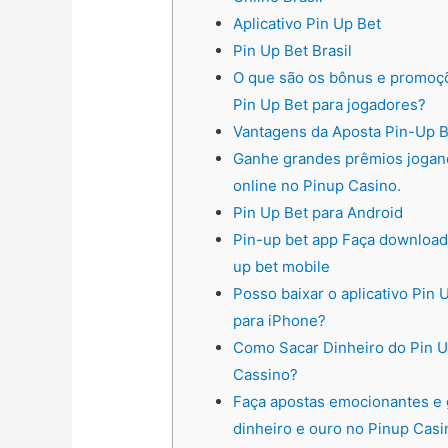
Aplicativo Pin Up Bet
Pin Up Bet Brasil
O que são os bônus e promoç
Pin Up Bet para jogadores?
Vantagens da Aposta Pin-Up B
Ganhe grandes prêmios jogan
online no Pinup Casino.
Pin Up Bet para Android
Pin-up bet app Faça download
up bet mobile
Posso baixar o aplicativo Pin 
para iPhone?
Como Sacar Dinheiro do Pin 
Cassino?
Faça apostas emocionantes e
dinheiro e ouro no Pinup Casi