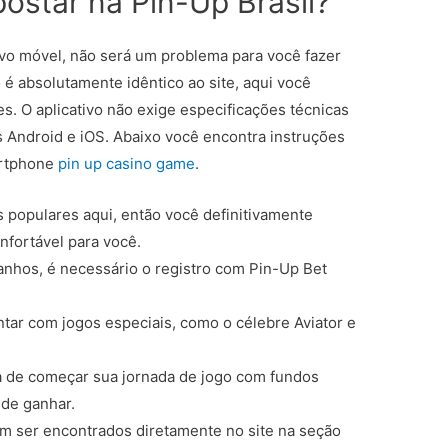
star na Pin-Up Brasil?
ivo móvel, não será um problema para você fazer
 é absolutamente idêntico ao site, aqui você
. O aplicativo não exige especificações técnicas
s Android e iOS. Abaixo você encontra instruções
artphone
pin up casino game
.
populares aqui, então você definitivamente
nfortável para você.
ganhos, é necessário o registro com Pin-Up Bet
tar com jogos especiais, como o célebre Aviator e
 de começar sua jornada de jogo com fundos
 de ganhar.
m ser encontrados diretamente no site na seção