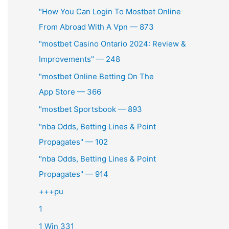
"How You Can Login To Mostbet Online
From Abroad With A Vpn — 873
"mostbet Casino Ontario 2024: Review &
Improvements" — 248
"‎mostbet Online Betting On The
App Store — 366
"mostbet Sportsbook — 893
"nba Odds, Betting Lines & Point
Propagates" — 102
"nba Odds, Betting Lines & Point
Propagates" — 914
+++pu
1
1 Win 331