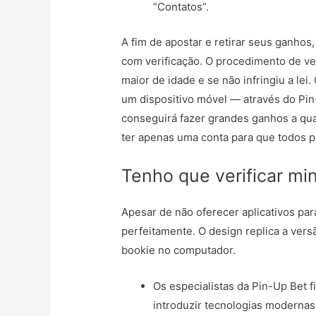
“Contatos”.
A fim de apostar e retirar seus ganhos
com verificação. O procedimento de ver
maior de idade e se não infringiu a le
um dispositivo móvel — através do Pin
conseguirá fazer grandes ganhos a qua
ter apenas uma conta para que todos p
Tenho que verificar mi
Apesar de não oferecer aplicativos pa
perfeitamente. O design replica a vers
bookie no computador.
Os especialistas da Pin-Up Bet f
introduzir tecnologias modernas