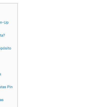
in-Up
ta?
epósito
s
stas Pin
vas