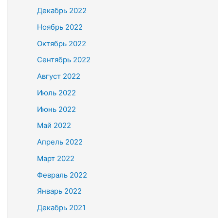
Декабрь 2022
Ноябрь 2022
Октябрь 2022
Сентябрь 2022
Август 2022
Июль 2022
Июнь 2022
Май 2022
Апрель 2022
Март 2022
Февраль 2022
Январь 2022
Декабрь 2021