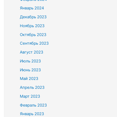
Январь 2024
Декабрь 2023
Ноябрь 2023
Октябрь 2023
Сентябрь 2023
Август 2023
Июль 2023
Июнь 2023
Май 2023
Апрель 2023
Март 2023
Февраль 2023
Январь 2023