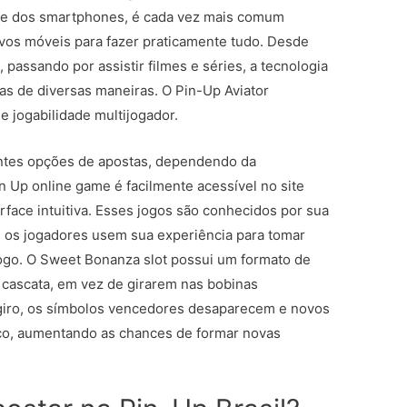
ade dos smartphones, é cada vez mais comum
vos móveis para fazer praticamente tudo. Desde
passando por assistir filmes e séries, a tecnologia
as de diversas maneiras. O Pin-Up Aviator
e jogabilidade multijogador.
entes opções de apostas, dependendo da
 Up online game é facilmente acessível no site
face intuitiva. Esses jogos são conhecidos por sua
ue os jogadores usem sua experiência para tomar
 jogo. O Sweet Bonanza slot possui um formato de
cascata, em vez de girarem nas bobinas
da giro, os símbolos vencedores desaparecem e novos
ço, aumentando as chances de formar novas