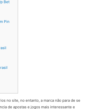
Up Bet
m Pin
asil
rasil
ios no site, no entanto, a marca não para de se
ncia de apostas e jogos mais interessante e