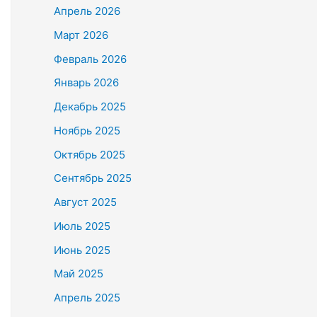
Апрель 2026
Март 2026
Февраль 2026
Январь 2026
Декабрь 2025
Ноябрь 2025
Октябрь 2025
Сентябрь 2025
Август 2025
Июль 2025
Июнь 2025
Май 2025
Апрель 2025