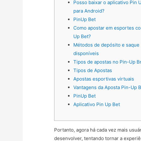
Posso baixar o aplicativo Pin 
para Android?
PinUp Bet
Como apostar em esportes co
Up Bet?
Métodos de depósito e saque
disponíveis
Tipos de apostas no Pin-Up Br
Tipos de Apostas
Apostas esportivas virtuais
Vantagens da Aposta Pin-Up B
PinUp Bet
Aplicativo Pin Up Bet
Portanto, agora há cada vez mais usuár
desenvolver, tentando tornar a experiê