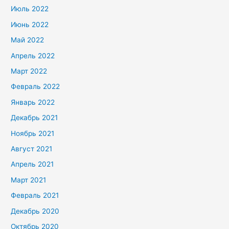
Июль 2022
Июнь 2022
Май 2022
Апрель 2022
Март 2022
Февраль 2022
Январь 2022
Декабрь 2021
Ноябрь 2021
Август 2021
Апрель 2021
Март 2021
Февраль 2021
Декабрь 2020
Октябрь 2020