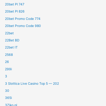
20bet Pl 747
20bet Pl 826
20bet Promo Code 774
20bet Promo Code 980
22bet
22Bet BD
22bet IT
2568
26
299i
3
3 Slottica Live Casino Top 5 — 202
30
365i
3Ziko.pl