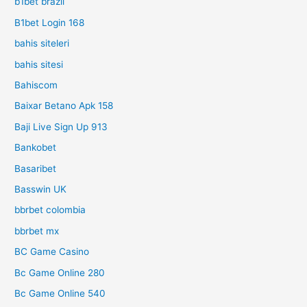
b1bet brazil
B1bet Login 168
bahis siteleri
bahis sitesi
Bahiscom
Baixar Betano Apk 158
Baji Live Sign Up 913
Bankobet
Basaribet
Basswin UK
bbrbet colombia
bbrbet mx
BC Game Casino
Bc Game Online 280
Bc Game Online 540