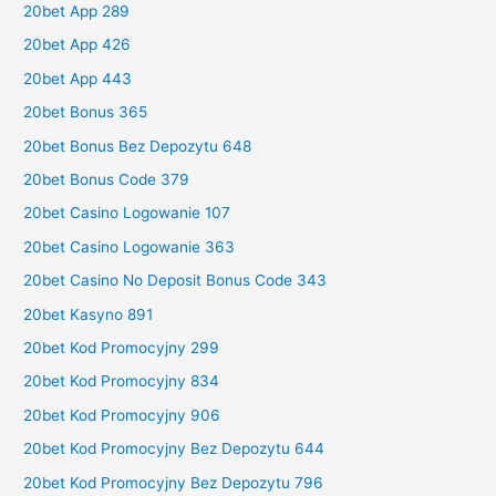
20bet App 289
20bet App 426
20bet App 443
20bet Bonus 365
20bet Bonus Bez Depozytu 648
20bet Bonus Code 379
20bet Casino Logowanie 107
20bet Casino Logowanie 363
20bet Casino No Deposit Bonus Code 343
20bet Kasyno 891
20bet Kod Promocyjny 299
20bet Kod Promocyjny 834
20bet Kod Promocyjny 906
20bet Kod Promocyjny Bez Depozytu 644
20bet Kod Promocyjny Bez Depozytu 796