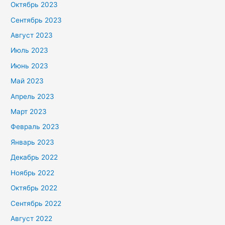
Октябрь 2023
Сентябрь 2023
Август 2023
Июль 2023
Июнь 2023
Май 2023
Апрель 2023
Март 2023
Февраль 2023
Январь 2023
Декабрь 2022
Ноябрь 2022
Октябрь 2022
Сентябрь 2022
Август 2022