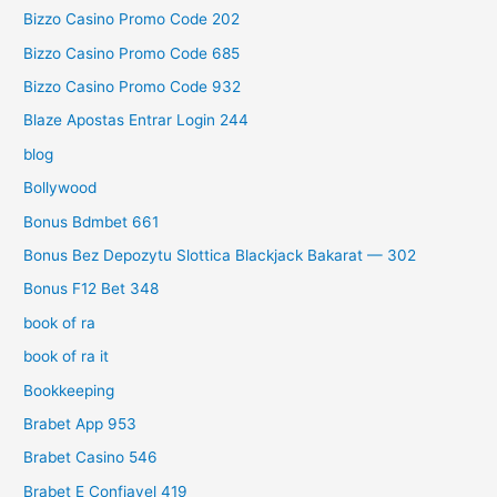
Bizzo Casino Promo Code 202
Bizzo Casino Promo Code 685
Bizzo Casino Promo Code 932
Blaze Apostas Entrar Login 244
blog
Bollywood
Bonus Bdmbet 661
Bonus Bez Depozytu Slottica Blackjack Bakarat — 302
Bonus F12 Bet 348
book of ra
book of ra it
Bookkeeping
Brabet App 953
Brabet Casino 546
Brabet E Confiavel 419