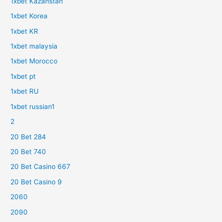
1xbet Kazahstan
1xbet Korea
1xbet KR
1xbet malaysia
1xbet Morocco
1xbet pt
1xbet RU
1xbet russian1
2
20 Bet 284
20 Bet 740
20 Bet Casino 667
20 Bet Casino 9
2060
2090