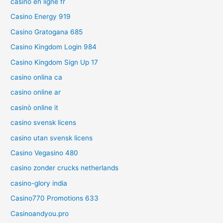
casino en ligne fr
Casino Energy 919
Casino Gratogana 685
Casino Kingdom Login 984
Casino Kingdom Sign Up 17
casino onlina ca
casino online ar
casinò online it
casino svensk licens
casino utan svensk licens
Casino Vegasino 480
casino zonder crucks netherlands
casino-glory india
Casino770 Promotions 633
Casinoandyou.pro