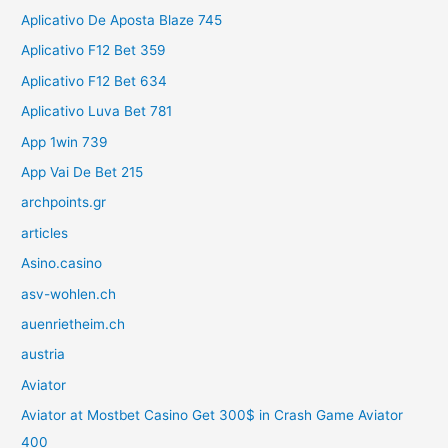
Aplicativo De Aposta Blaze 745
Aplicativo F12 Bet 359
Aplicativo F12 Bet 634
Aplicativo Luva Bet 781
App 1win 739
App Vai De Bet 215
archpoints.gr
articles
Asino.casino
asv-wohlen.ch
auenrietheim.ch
austria
Aviator
Aviator at Mostbet Casino Get 300$ in Crash Game Aviator
400