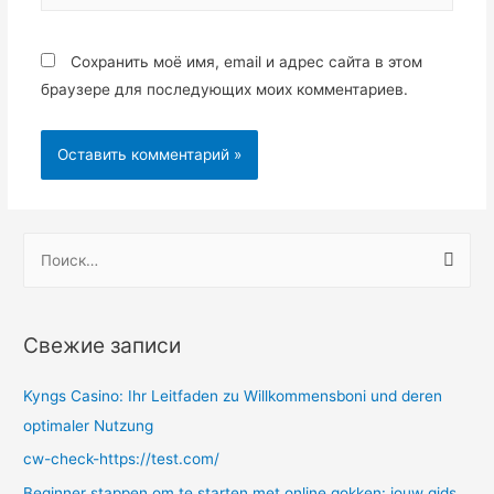
Сохранить моё имя, email и адрес сайта в этом
браузере для последующих моих комментариев.
Н
а
й
т
Свежие записи
и
:
Kyngs Casino: Ihr Leitfaden zu Willkommensboni und deren
optimaler Nutzung
cw-check-https://test.com/
Beginner stappen om te starten met online gokken: jouw gids