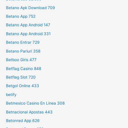
Betano Apk Download 709
Betano App 752
Betano App Android 147
Betano App Android 331
Betano Entrar 729
Betano Pariuri 358
Betboo Giris 477
Betflag Casino 848
Betflag Slot 720
Betgol Online 433
betify
Betmexico Casino En Linea 308
Betnacional Apostas 443
Betonred App 626