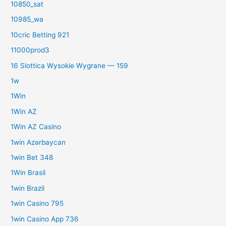
10850_sat
10985_wa
10cric Betting 921
11000prod3
16 Slottica Wysokie Wygrane — 159
1w
1Win
1Win AZ
1Win AZ Casino
1win Azərbaycan
1win Bet 348
1Win Brasil
1win Brazil
1win Casino 795
1win Casino App 736