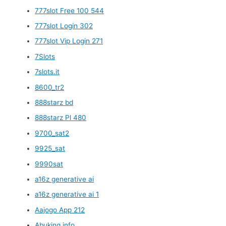
777slot Free 100 544
777slot Login 302
777slot Vip Login 271
7Slots
7slots.it
8600_tr2
888starz bd
888starz Pl 480
9700_sat2
9925_sat
9990sat
a16z generative ai
a16z generative ai 1
Aajogo App 212
Abuking.info