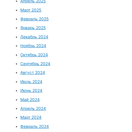
Апрель 2025
Март 2025
Февраль 2025
Январь 2025
Декабрь 2024
Ноябрь 2024
Октябрь 2024
Сентябрь 2024
Август 2024
Июль 2024
Июнь 2024
Май 2024
Апрель 2024
Март 2024
Февраль 2024