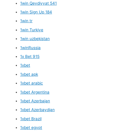
1win Qeydiyyat 541
1win Sign Up 184
1win tr
1win Turkiye
1win uzbekistan
1winRussia
1x Bet 915
1xbet
1xbet apk
1xbet arabic
1xbet Argentina
1xbet Azerbajan
1xbet Azerbaydjan
1xbet Brazil
1xbet egypt