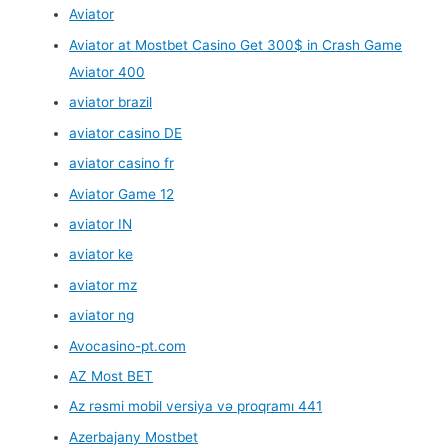
Aviator
Aviator at Mostbet Casino Get 300$ in Crash Game
Aviator 400
aviator brazil
aviator casino DE
aviator casino fr
Aviator Game 12
aviator IN
aviator ke
aviator mz
aviator ng
Avocasino-pt.com
AZ Most BET
Az rəsmi mobil versiya və proqramı 441
Azerbajany Mostbet