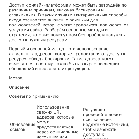
Доступ к онлайн-платформам может быть затруднён по
различным причинам, включая блокировки и
ограничения. В таких случаях альтернативные способы
входа становятся жизненно важными для
пользователей, которые хотят продолжать пользоваться
услугами сайта. Разберём основные методы и
стратегии, которые помогут вам без проблем получить
доступ к нужным ресурсам.
Первый и основной метод – это использование
актуальных адресов, которые предоставляют доступ к
ресурсу, обходя блокировки. Такие адреса могут
изменяться, поэтому важно быть в курсе последних
обновлений и проверять их регулярно.
Метод
Описание
Советы по применению
Использование
Регулярно
свежих URL-
проверяйте новые
адресов, которые
ссылки через
могут
Обновление
надежные источники,
предоставляться
ссылок
чтобы избежать
через официальные
доступа к
источники или