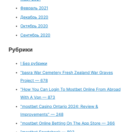
Февраль 2021
Декабрь 2020
Октябрь 2020
Сентябрь 2020
Рубрики
! Без рубрики
"basra War Cemetery Fresh Zealand War Graves
Project — 678
"How You Can Login To Mostbet Online From Abroad
With A Vpn — 873
"mostbet Casino Ontario 2024: Review &
Improvements" — 248
"‎mostbet Online Betting On The App Store — 366