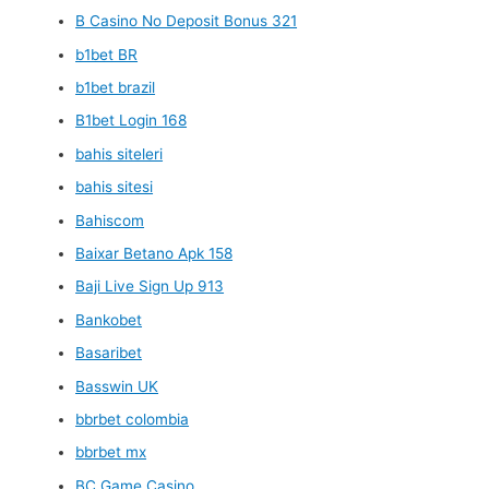
B Casino No Deposit Bonus 321
b1bet BR
b1bet brazil
B1bet Login 168
bahis siteleri
bahis sitesi
Bahiscom
Baixar Betano Apk 158
Baji Live Sign Up 913
Bankobet
Basaribet
Basswin UK
bbrbet colombia
bbrbet mx
BC Game Casino