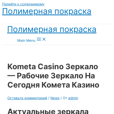
Перейти к содержимому
Полимерная покраска
Полимерная покраска
Main Menu
Kometa Casino Зеркало
— Рабочие Зеркало На
Сегодня Комета Казино
Оставьте комментарий
/
News
/ От
admin
Актуальные зеркала