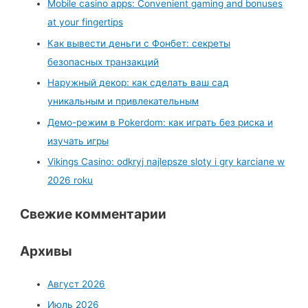
Mobile casino apps: Convenient gaming and bonuses
at your fingertips
Как вывести деньги с Фонбет: секреты
безопасных транзакций
Наружный декор: как сделать ваш сад
уникальным и привлекательным
Демо-режим в Pokerdom: как играть без риска и
изучать игры
Vikings Casino: odkryj najlepsze sloty i gry karciane w
2026 roku
Свежие комментарии
Архивы
Август 2026
Июль 2026