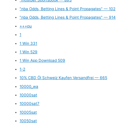
"mostbet Sportsbook — 893
"nba Odds, Betting Lines & Point Propagates" — 102
"nba Odds, Betting Lines & Point Propagates" — 914
+++pu
1
1 Win 331
1 Win 529
1 Win App Download 509
1-2
10% CBD Öl Schweiz Kaufen Versandfrei — 665
10000_wa
10000sat
10000sat7
10005sat
10050sat