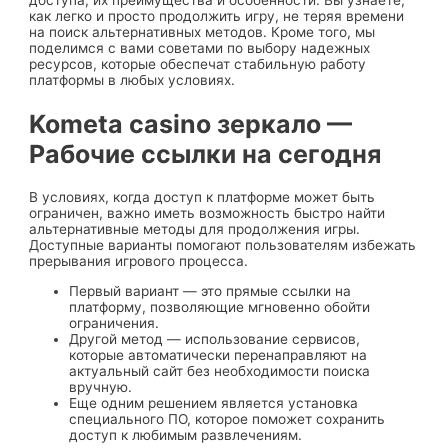
как легко и просто продолжить игру, не теряя времени
на поиск альтернативных методов. Кроме того, мы
поделимся с вами советами по выбору надежных
ресурсов, которые обеспечат стабильную работу
платформы в любых условиях.
Kometa casino зеркало —
Рабочие ссылки на сегодня
В условиях, когда доступ к платформе может быть
ограничен, важно иметь возможность быстро найти
альтернативные методы для продолжения игры.
Доступные варианты помогают пользователям избежать
прерывания игрового процесса.
Первый вариант — это прямые ссылки на
платформу, позволяющие мгновенно обойти
ограничения.
Другой метод — использование сервисов,
которые автоматически перенаправляют на
актуальный сайт без необходимости поиска
вручную.
Еще одним решением является установка
специального ПО, которое поможет сохранить
доступ к любимым развлечениям.