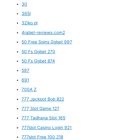
30
365i
3Ziko.pl
4rabet-reviews.com2
50 Free Spins Ggbet 997
50 Fs Ggbet 270
50 Fs Ggbet 874
597
691
700A Z
777 Jackpot Bob 822
777 Slot Game 127
777 Tadhana Slot 165
777slot Casino Login 921
777slot Free 100 218