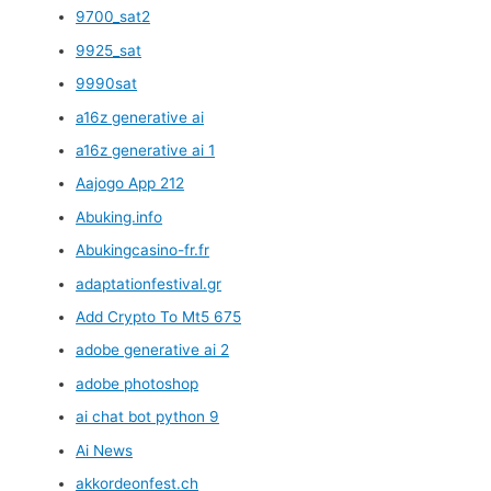
9700_sat2
9925_sat
9990sat
a16z generative ai
a16z generative ai 1
Aajogo App 212
Abuking.info
Abukingcasino-fr.fr
adaptationfestival.gr
Add Crypto To Mt5 675
adobe generative ai 2
adobe photoshop
ai chat bot python 9
Ai News
akkordeonfest.ch