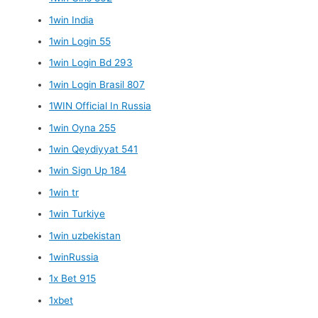
1win India
1win Login 55
1win Login Bd 293
1win Login Brasil 807
1WIN Official In Russia
1win Oyna 255
1win Qeydiyyat 541
1win Sign Up 184
1win tr
1win Turkiye
1win uzbekistan
1winRussia
1x Bet 915
1xbet