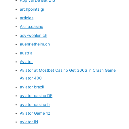
App Vai De Bet 215
archpoints.gr
articles
Asino.casino
asv-wohlen.ch
auenrietheim.ch
austria
Aviator
Aviator at Mostbet Casino Get 300$ in Crash Game
Aviator 400
aviator brazil
aviator casino DE
aviator casino fr
Aviator Game 12
aviator IN