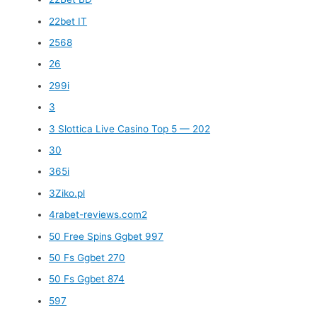
22bet IT
2568
26
299i
3
3 Slottica Live Casino Top 5 — 202
30
365i
3Ziko.pl
4rabet-reviews.com2
50 Free Spins Ggbet 997
50 Fs Ggbet 270
50 Fs Ggbet 874
597