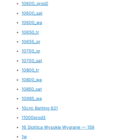
10600_prod2
10600_sat
10600_wa
10650_tr
10655_pr
10700_pr
10700_sat
10800_tr
10800_wa
10850_sat
10985_wa
10cric Betting 921
11000prod3
16 Slottica Wysokie Wygrane — 159
1w