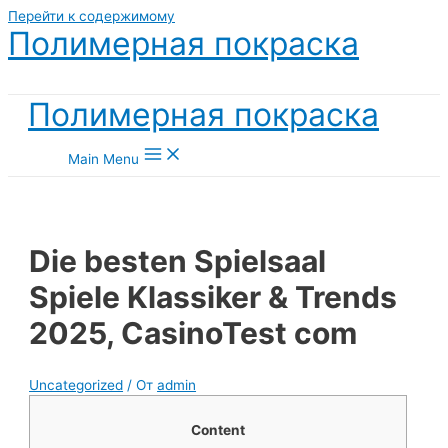
Перейти к содержимому
Полимерная покраска
Полимерная покраска
Main Menu
Die besten Spielsaal
Spiele Klassiker & Trends
2025, CasinoTest com
Uncategorized
/ От
admin
Content