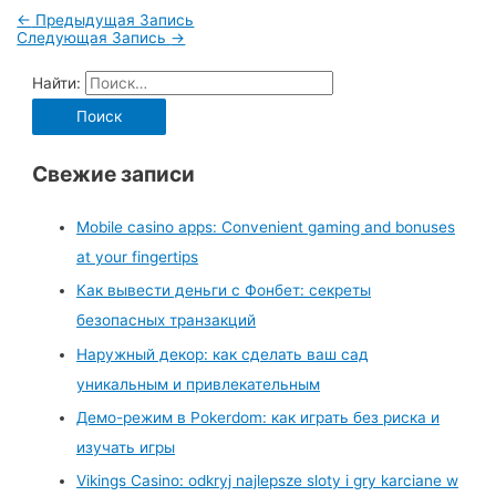
←
Предыдущая Запись
Следующая Запись
→
Найти:
Свежие записи
Mobile casino apps: Convenient gaming and bonuses
at your fingertips
Как вывести деньги с Фонбет: секреты
безопасных транзакций
Наружный декор: как сделать ваш сад
уникальным и привлекательным
Демо-режим в Pokerdom: как играть без риска и
изучать игры
Vikings Casino: odkryj najlepsze sloty i gry karciane w