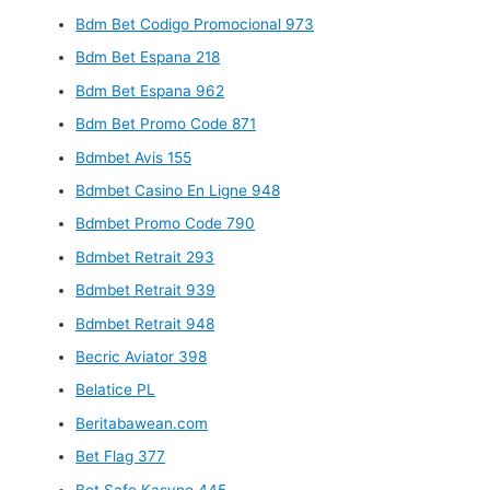
Bdm Bet Codigo Promocional 973
Bdm Bet Espana 218
Bdm Bet Espana 962
Bdm Bet Promo Code 871
Bdmbet Avis 155
Bdmbet Casino En Ligne 948
Bdmbet Promo Code 790
Bdmbet Retrait 293
Bdmbet Retrait 939
Bdmbet Retrait 948
Becric Aviator 398
Belatice PL
Beritabawean.com
Bet Flag 377
Bet Safe Kasyno 445