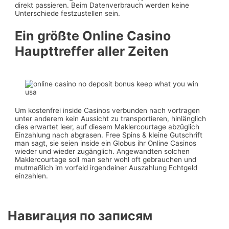
direkt passieren. Beim Datenverbrauch werden keine
Unterschiede festzustellen sein.
Ein größte Online Casino
Haupttreffer aller Zeiten
Um kostenfrei inside Casinos verbunden nach vortragen
unter anderem kein Aussicht zu transportieren, hinlänglich
dies erwartet leer, auf diesem Maklercourtage abzüglich
Einzahlung nach abgrasen. Free Spins & kleine Gutschrift
man sagt, sie seien inside ein Globus ihr Online Casinos
wieder und wieder zugänglich. Angewandten solchen
Maklercourtage soll man sehr wohl oft gebrauchen und
mutmaßlich im vorfeld irgendeiner Auszahlung Echtgeld
einzahlen.
Навигация по записям