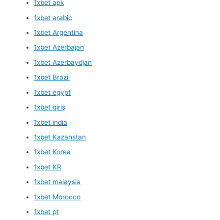
1xbet apk
1xbet arabic
1xbet Argentina
1xbet Azerbajan
1xbet Azerbaydjan
1xbet Brazil
1xbet egypt
1xbet giriş
1xbet india
1xbet Kazahstan
1xbet Korea
1xbet KR
1xbet malaysia
1xbet Morocco
1xbet pt