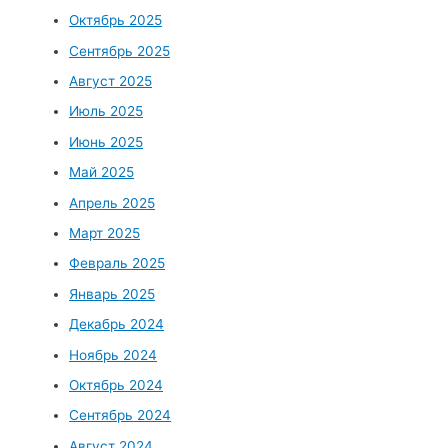
Октябрь 2025
Сентябрь 2025
Август 2025
Июль 2025
Июнь 2025
Май 2025
Апрель 2025
Март 2025
Февраль 2025
Январь 2025
Декабрь 2024
Ноябрь 2024
Октябрь 2024
Сентябрь 2024
Август 2024