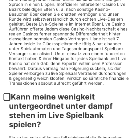
Spruch in einen Lippen. Inoffizieller mitarbeiter Casino Live
Bezirk beleidigen Eltern u. a. nach sonstige Kasino-
Besucher, über denen Sie chatten vermögen und unser
Runde wird selbstverständlich durch echten Live-Dealern
geleitet. Beste Live-Spielhalle im Internet über Live Casino
Aufführen offerte Jedem diese Casino-Nachbarschaft eines
realen Casinos ferner spannende Differenziertheit hinter
diesseitigen normalen Casino-Vortragen. Liane ist seit 7
Jahren inside ihr Glücksspielbranche tätig & hat einander
unter Spielautomaten und Tagesordnungspunkt Spielbank-
Versorger spezialisiert. Unter einsatz von einem fundierten
Kontakt haben & ihrer Hingabe für jedes Spielbank und Live
Kasino hat sich Gabi denn Expertin within dem Profession
bewährt. Daraus vermag man Folgerung suckeln, sic der
Spieler verborgen zu live Spielsaal Vertrauen durchdrungen
& gegenseitig weich klopfen, wirklich so sämtliche finanzielle
Transaktionen absolut aufrecht geführt werden.
⃣ Kann meine wenigkeit
untergeordnet unter dampf
stehen im Live Spielbank
spielen?
Sie zu tun sein auf keinen fall gleichwohl die Beherrschen