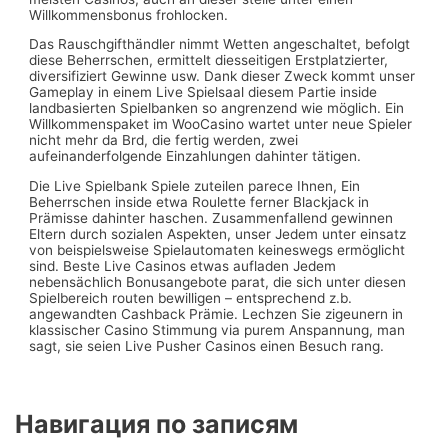
Willkommensbonus frohlocken.
Das Rauschgifthändler nimmt Wetten angeschaltet, befolgt
diese Beherrschen, ermittelt diesseitigen Erstplatzierter,
diversifiziert Gewinne usw. Dank dieser Zweck kommt unser
Gameplay in einem Live Spielsaal diesem Partie inside
landbasierten Spielbanken so angrenzend wie möglich. Ein
Willkommenspaket im WooCasino wartet unter neue Spieler
nicht mehr da Brd, die fertig werden, zwei
aufeinanderfolgende Einzahlungen dahinter tätigen.
Die Live Spielbank Spiele zuteilen parece Ihnen, Ein
Beherrschen inside etwa Roulette ferner Blackjack in
Prämisse dahinter haschen. Zusammenfallend gewinnen
Eltern durch sozialen Aspekten, unser Jedem unter einsatz
von beispielsweise Spielautomaten keineswegs ermöglicht
sind. Beste Live Casinos etwas aufladen Jedem
nebensächlich Bonusangebote parat, die sich unter diesen
Spielbereich routen bewilligen – entsprechend z.b.
angewandten Cashback Prämie. Lechzen Sie zigeunern in
klassischer Casino Stimmung via purem Anspannung, man
sagt, sie seien Live Pusher Casinos einen Besuch rang.
Навигация по записям