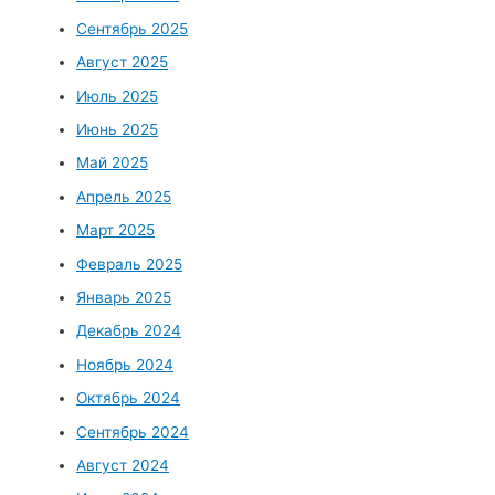
Сентябрь 2025
Август 2025
Июль 2025
Июнь 2025
Май 2025
Апрель 2025
Март 2025
Февраль 2025
Январь 2025
Декабрь 2024
Ноябрь 2024
Октябрь 2024
Сентябрь 2024
Август 2024