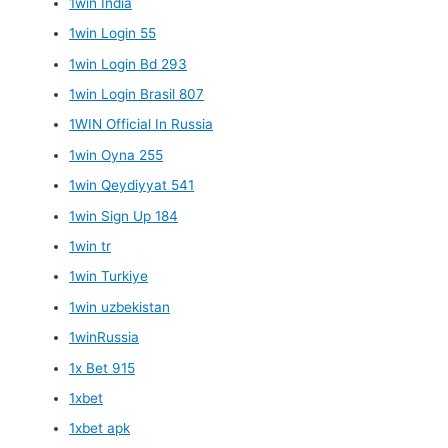
1win India
1win Login 55
1win Login Bd 293
1win Login Brasil 807
1WIN Official In Russia
1win Oyna 255
1win Qeydiyyat 541
1win Sign Up 184
1win tr
1win Turkiye
1win uzbekistan
1winRussia
1x Bet 915
1xbet
1xbet apk