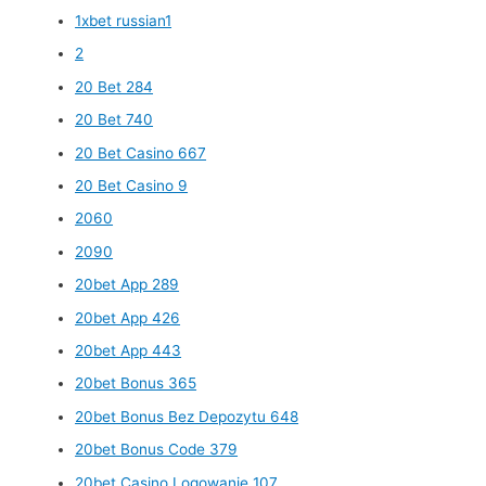
1xbet russian1
2
20 Bet 284
20 Bet 740
20 Bet Casino 667
20 Bet Casino 9
2060
2090
20bet App 289
20bet App 426
20bet App 443
20bet Bonus 365
20bet Bonus Bez Depozytu 648
20bet Bonus Code 379
20bet Casino Logowanie 107