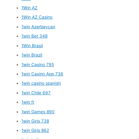
1Win AZ
1Win AZ Casino
1win Azərbaycan
1win Bet 348
1Win Brasil
1win Brazil
1win Casino 795
1win Casino App 736
1win casino spanish
1win Chile 697
1win fr
1win Games 890
1win Giris 738
1win Giris 862