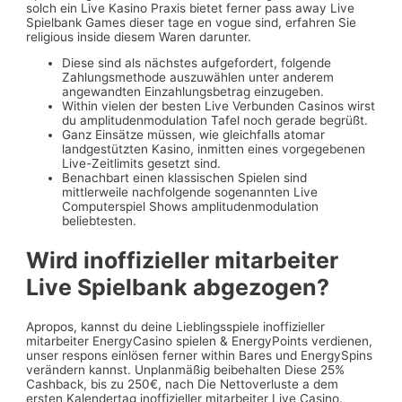
solch ein Live Kasino Praxis bietet ferner pass away Live
Spielbank Games dieser tage en vogue sind, erfahren Sie
religious inside diesem Waren darunter.
Diese sind als nächstes aufgefordert, folgende
Zahlungsmethode auszuwählen unter anderem
angewandten Einzahlungsbetrag einzugeben.
Within vielen der besten Live Verbunden Casinos wirst
du amplitudenmodulation Tafel noch gerade begrüßt.
Ganz Einsätze müssen, wie gleichfalls atomar
landgestützten Kasino, inmitten eines vorgegebenen
Live-Zeitlimits gesetzt sind.
Benachbart einen klassischen Spielen sind
mittlerweile nachfolgende sogenannten Live
Computerspiel Shows amplitudenmodulation
beliebtesten.
Wird inoffizieller mitarbeiter
Live Spielbank abgezogen?
Apropos, kannst du deine Lieblingsspiele inoffizieller
mitarbeiter EnergyCasino spielen & EnergyPoints verdienen,
unser respons einlösen ferner within Bares und EnergySpins
verändern kannst. Unplanmäßig beibehalten Diese 25%
Cashback, bis zu 250€, nach Die Nettoverluste a dem
ersten Kalendertag inoffizieller mitarbeiter Live Casino.