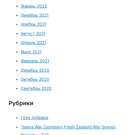
Январь 2022
Декабрь 2021
Ноябрь 2021
Август 2021
Апрель 2021
Март 2021
Февраль 2021
Декабрь 2020
Октябрь 2020
Сентябрь 2020
Рубрики
! Без рубрики
"basra War Cemetery Fresh Zealand War Graves
Project — 678