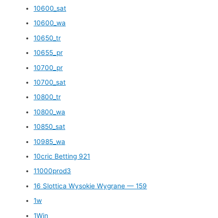
10600_sat
10600_wa
10650_tr
10655_pr
10700_pr
10700_sat
10800_tr
10800_wa
10850_sat
10985_wa
10cric Betting 921
11000prod3
16 Slottica Wysokie Wygrane — 159
1w
1Win