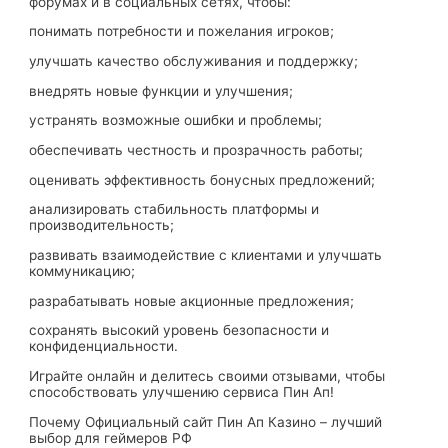
форумах и в социальных сетях, чтобы:
понимать потребности и пожелания игроков;
улучшать качество обслуживания и поддержку;
внедрять новые функции и улучшения;
устранять возможные ошибки и проблемы;
обеспечивать честность и прозрачность работы;
оценивать эффективность бонусных предложений;
анализировать стабильность платформы и
производительность;
развивать взаимодействие с клиентами и улучшать
коммуникацию;
разрабатывать новые акционные предложения;
сохранять высокий уровень безопасности и
конфиденциальности.
Играйте онлайн и делитесь своими отзывами, чтобы
способствовать улучшению сервиса Пин Ап!
Почему Официальный сайт Пин Ап Казино – лучший
выбор для геймеров РФ