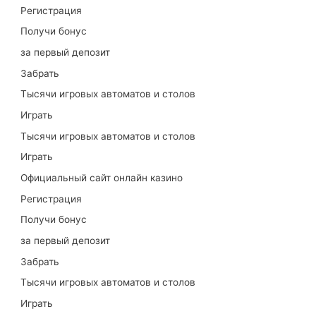
Регистрация
Получи бонус
за первый депозит
Забрать
Тысячи игровых автоматов и столов
Играть
Тысячи игровых автоматов и столов
Играть
Официальный сайт онлайн казино
Регистрация
Получи бонус
за первый депозит
Забрать
Тысячи игровых автоматов и столов
Играть