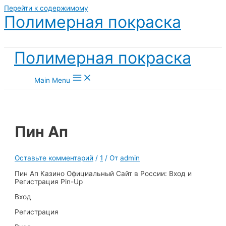
Перейти к содержимому
Полимерная покраска
Полимерная покраска
Main Menu
Пин Ап
Оставьте комментарий
/
1
/ От
admin
Пин Ап Казино Официальный Сайт в России: Вход и
Регистрация Pin-Up
Вход
Регистрация