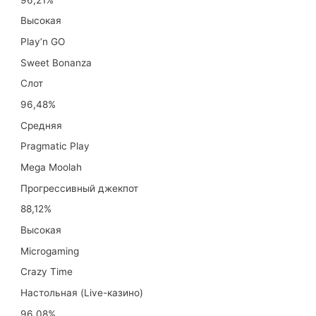
Высокая
Play’n GO
Sweet Bonanza
Слот
96,48%
Средняя
Pragmatic Play
Mega Moolah
Прогрессивный джекпот
88,12%
Высокая
Microgaming
Crazy Time
Настольная (Live-казино)
96,08%