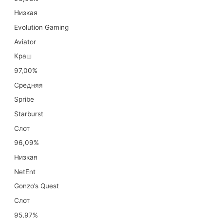
Низкая
Evolution Gaming
Aviator
Краш
97,00%
Средняя
Spribe
Starburst
Слот
96,09%
Низкая
NetEnt
Gonzo’s Quest
Слот
95,97%