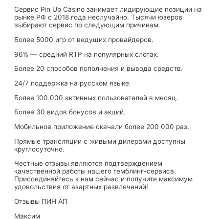
Сервис Pin Up Casino занимает лидирующие позиции на
рынке РФ с 2018 года неслучайно. Тысячи юзеров
выбирают сервис по следующим причинам.
Более 5000 игр от ведущих провайдеров.
96% — средний RTP на популярных слотах.
Более 20 способов пополнения и вывода средств.
24/7 поддержка на русском языке.
Более 100 000 активных пользователей в месяц.
Более 30 видов бонусов и акций.
Мобильное приложение скачали более 200 000 раз.
Прямые трансляции с живыми дилерами доступны
круглосуточно.
Честные отзывы являются подтверждением
качественной работы нашего гемблинг-сервиса.
Присоединяйтесь к нам сейчас и получите максимум
удовольствия от азартных развлечений!
Отзывы ПИН АП
Максим