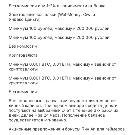
Без комиссии или 1-2% в зависимости от банка
Электронные кошельки (WebMoney, Qiwi и
Яндекс.Деньги)
Минимум 100 рублей; максимум 200 000 рублей
Минимум 100 рублей; максимум 200 000 рублей
Без комиссии
Криптовалюта
Минимум 0.001 BTC, 0.01 ETH; максимум зависит от
криптовалюты
Минимум 0.001 BTC, 0.01 ETH; максимум зависит от
криптовалюты
Без комиссии
Все финансовые транзакции осуществляются через
личный кабинет. При первом выводе средств деньги
поступают на выбранный счет в течение 3-х рабочих
дней, далее – за 24 часа. Пополнение баланса
осуществляется мгновенно.
Акционные предложения и бонусы Пин Ап для геймеров