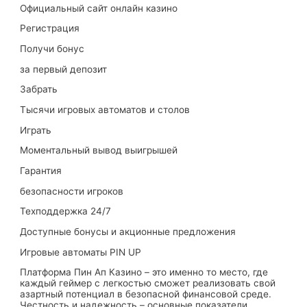
Официальный сайт онлайн казино
Регистрация
Получи бонус
за первый депозит
Забрать
Тысячи игровых автоматов и столов
Играть
Моментальный вывод выигрышей
Гарантия
безопасности игроков
Техподдержка 24/7
Доступные бонусы и акционные предложения
Игровые автоматы PIN UP
Платформа Пин Ап Казино – это именно то место, где
каждый геймер с легкостью сможет реализовать свой
азартный потенциал в безопасной финансовой среде.
Честность и надежность – основные показатели,