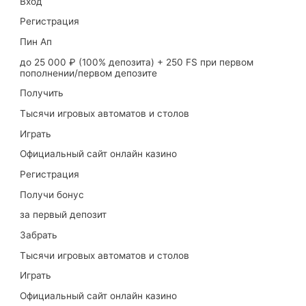
Вход
Регистрация
Пин Ап
до 25 000 ₽ (100% депозита) + 250 FS при первом
пополнении/первом депозите
Получить
Тысячи игровых автоматов и столов
Играть
Официальный сайт онлайн казино
Регистрация
Получи бонус
за первый депозит
Забрать
Тысячи игровых автоматов и столов
Играть
Официальный сайт онлайн казино