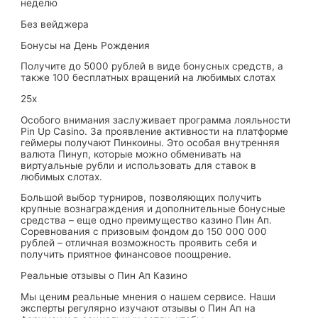
неделю
Без вейджера
Бонусы на День Рождения
Получите до 5000 рублей в виде бонусных средств, а
также 100 бесплатных вращений на любимых слотах
25x
Особого внимания заслуживает программа лояльности
Pin Up Casino. За проявление активности на платформе
геймеры получают Пинкоины. Это особая внутренняя
валюта Пинуп, которые можно обменивать на
виртуальные рубли и использовать для ставок в
любимых слотах.
Большой выбор турниров, позволяющих получить
крупные вознаграждения и дополнительные бонусные
средства – еще одно преимущество казино Пин Ап.
Соревнования с призовым фондом до 150 000 000
рублей – отличная возможность проявить себя и
получить приятное финансовое поощрение.
Реальные отзывы о Пин Ап Казино
Мы ценим реальные мнения о нашем сервисе. Наши
эксперты регулярно изучают отзывы о Пин Ап на