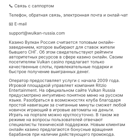
📞 Связь с саппортом
Телефон, обратная связь, электронная почта и онлай-чат
📧 E-mail
support@wulkan-russia.com
Казино Вулкан Россия считается топовым онлайн-
заведением, которое выбирают для ставок жители
бывшего СНГ. Об этом свидетельствуют рейтинги
авторитетных ресурсов в сфере казино онлайн. Своим
посетителям Vulkan casino предлагает только
качественные слоты, привлекательные подарки и
быстрое получение выигранных денег.
Оператор предоставляет услуги с начала 2009 года.
Игровой площадкой управляет компания Ritzio
Entertainment. На официальном сайте Vulkan Russia
предусмотрено интуитивно понятное меню на русском
языке. Разобраться в возможностях клуба благодаря
простой навигации за считанные минуты сможет любой
новичок играющий в игровые автоматы на деньги.
Играть на портале можно круглосуточно. В таком же
режиме на вопросы пользователей отвечают
специалисты технической поддержки. Новым клиентам
онлайн казино предлагаются бонусные вращения
барабанов при наличии действующего промокода.