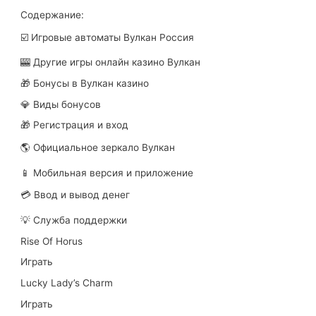
Содержание:
☑️ Игровые автоматы Вулкан Россия
🎰 Другие игры онлайн казино Вулкан
🎁 Бонусы в Вулкан казино
💎 Виды бонусов
🎁 Регистрация и вход
🌎 Официальное зеркало Вулкан
📱 Мобильная версия и приложение
💳 Ввод и вывод денег
💡 Служба поддержки
Rise Of Horus
Играть
Lucky Lady’s Charm
Играть