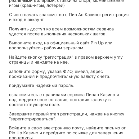
реальными дилерами, ставки на спорт, моментальные
игры (краш-игры, лотереи)
С чего начать знакомство с Пин Ап Казино: регистрация
и вход в аккаунт
Получить доступ ко всем возможностям сервиса
удастся после выполнения нескольких шагов.
Выполните вход на официальный сайт Pin Up или
воспользуйтесь рабочим зеркалом.
Найдите кнопку “регистрация” в правом верхнем углу
страницы и нажмите на нее.
заполните форму, указав ФИО, емейл, адрес
проживания и предпочтительную валюту счета.
придумайте надежный пароль.
ознакомьтесь с правилами сервиса Пинап Казино и
подтвердите свое согласие, поставив галочку в
соответствующем поле.
Завершите первый этап регистрации, нажав на кнопку
“зарегистрироваться”.
Войдите в свою электронную почту, найдите письмо от
Pin Up Казино и перейдите по ссылке для завершения
процедуры.