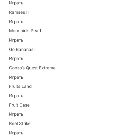
Играть
Ramses II
Играть
Mermaid’s Pearl
Играть
Go Bananas!
Играть
Gonzo’s Quest Extreme
Играть
Fruits Land
Играть
Fruit Case
Играть
Reel Strike
Играть