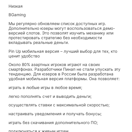
Низкая
BGaming
Мы регулярно обновляем список доступных игр.
Дополнительно юзеры могут воспользоваться демо-
версией слотов. Это позволят изучить механику или
протестировать стратегию без необходимости
вкладывать реальные деньги.
Pin Up мобильная версия – лучший выбор для тех, кто
ценит удобство
Около 80% азартных игроков играют на своих
смартфонах. Разработчики Пинап не стали упускать эту
тенденцию. Для юзеров в России была разработана
удобная мобильная версия платформы. Она позволяет:
играть в любые игры в любое время;
легко пополнять счет и выводить деньги;
осуществлять ставки с максимальной скоростью;
настраивать уведомления и получать бонусы;
играть без скачивания дополнительного ПО;
подключаться к живым играм.