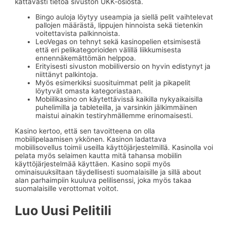
kattavasti tietoa sivuston UKK-osiosta.
Bingo auloja löytyy useampia ja siellä pelit vaihtelevat
pallojen määrästä, lippujen hinnoista sekä tietenkin
voitettavista palkinnoista.
LeoVegas on tehnyt sekä kasinopelien etsimisestä
että eri pelikategorioiden välillä liikkumisesta
ennennäkemättömän helppoa.
Erityisesti sivuston mobiiliversio on hyvin edistynyt ja
niittänyt palkintoja.
Myös esimerkiksi suosituimmat pelit ja pikapelit
löytyvät omasta kategoriastaan.
Mobiilikasino on käytettävissä kaikilla nykyaikaisilla
puhelimilla ja tableteilla, ja varsinkin jälkimmäinen
maistui ainakin testiryhmällemme erinomaisesti.
Kasino kertoo, että sen tavoitteena on olla
mobiilipelaamisen ykkönen. Kasinon ladattava
mobiilisovellus toimii useilla käyttöjärjestelmillä. Kasinolla voi
pelata myös selaimen kautta mitä tahansa mobiilin
käyttöjärjestelmää käyttäen. Kasino sopii myös
ominaisuuksiltaan täydellisesti suomalaisille ja sillä about
alan parhaimpiin kuuluva pelilisenssi, joka myös takaa
suomalaisille verottomat voitot.
Luo Uusi Pelitili