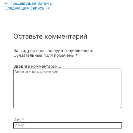
←
Предыдущая Запись
Следующая Запись
→
Оставьте комментарий
Ваш адрес email не будет опубликован.
Обязательные поля помечены
*
Введите комментарий...
Имя*