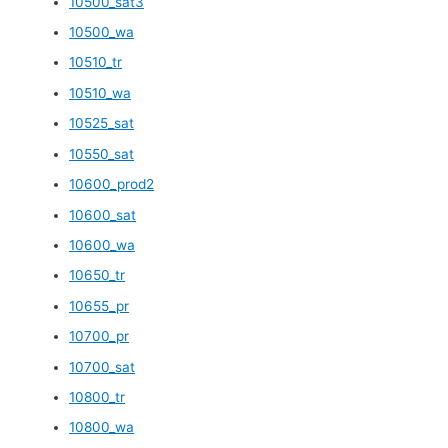
10500_sat3
10500_wa
10510_tr
10510_wa
10525_sat
10550_sat
10600_prod2
10600_sat
10600_wa
10650_tr
10655_pr
10700_pr
10700_sat
10800_tr
10800_wa