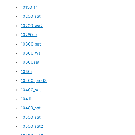
10150_tr
10200_sat
10200_wa2
10280_tr
10300_sat
10300_wa
10300sat
1030i
10400_prod3
10400_sat
1041i
10480_sat
10500_sat
10500_sat2