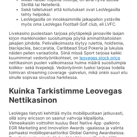
Skrilliä tai Netelleriä.
Sekä talletukset että kotiutukset ovat LeoVegasilla
tehty helpoiksi.
LeoVegasilla on innokkaimmille jalkapallon ystäville
myös oma LeoVegas Football Golf club, eli LVFC.
Livekasino puolestaan tarjoaa pöytäpelejä janoaville laajan
kirjon markkinoiden suosituimpia pöytiä ammattitaitoisten
jakajien johdolla. Pelivalikoimasta löytyy rulettia, hold’emia,
blackjackia, baccaratia, Caribbead Stud Pokeria ja lukuisia
näiden pelien variaatioita. Siinä missä Sport tarjoaa kaikki
kuumimmat vedonlyöntikohteet, on
leovegas stock price
nettikasinon puolen valikoimassa huima määrä suosituimpia
kolikko- sekä livepelejä. Vedonlyönnin tueksi tarjoaa todella
toimivan streaming coverage -palvelun, mikä onkin suuri etu
sinulle sopivaa sivustoa harkitessa.
Kuinka Tarkistimme Leovegas
Nettikasinon
LeoVegas tietysti kehittää myös mobiilipuoltaan jatkuvasti,
sillä sony ericsson on saanut vahvoja kilpailijoita.
Viimeaikaisiin voittoihin kuuluu Best Native App -palkinto
EGR Marketing and Innovation Awards -gaalassa ja valinta
parhaaksi mobiilioperaattoriksi Global Gaming Awardseissa.