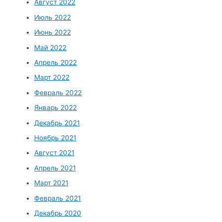
Август 2022
Июль 2022
Июнь 2022
Май 2022
Апрель 2022
Март 2022
Февраль 2022
Январь 2022
Декабрь 2021
Ноябрь 2021
Август 2021
Апрель 2021
Март 2021
Февраль 2021
Декабрь 2020