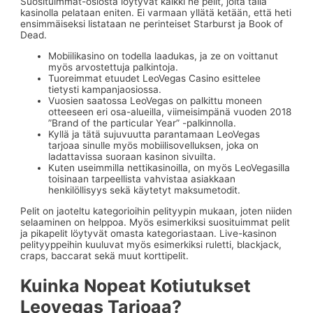
Suosituimmat-osiosta löytyvät kaikki ne pelit, joita tällä
kasinolla pelataan eniten. Ei varmaan yllätä ketään, että heti
ensimmäiseksi listataan ne perinteiset Starburst ja Book of
Dead.
Mobiilikasino on todella laadukas, ja ze on voittanut
myös arvostettuja palkintoja.
Tuoreimmat etuudet LeoVegas Casino esittelee
tietysti kampanjaosiossa.
Vuosien saatossa LeoVegas on palkittu moneen
otteeseen eri osa-alueilla, viimeisimpänä vuoden 2018
”Brand of the particular Year” -palkinnolla.
Kyllä ja tätä sujuvuutta parantamaan LeoVegas
tarjoaa sinulle myös mobiilisovelluksen, joka on
ladattavissa suoraan kasinon sivuilta.
Kuten useimmilla nettikasinoilla, on myös LeoVegasilla
toisinaan tarpeellista vahvistaa asiakkaan
henkilöllisyys sekä käytetyt maksumetodit.
Pelit on jaoteltu kategorioihin pelityypin mukaan, joten niiden
selaaminen on helppoa. Myös esimerkiksi suosituimmat pelit
ja pikapelit löytyvät omasta kategoriastaan. Live-kasinon
pelityyppeihin kuuluvat myös esimerkiksi ruletti, blackjack,
craps, baccarat sekä muut korttipelit.
Kuinka Nopeat Kotiutukset
Leovegas Tarjoaa?