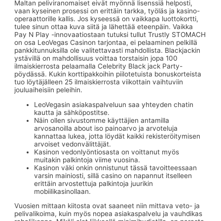
Maltan peliviranomaiset eivät myönnä lisenssiä helposti,
vaan kyseinen prosessi on erittäin tarkka, työläs ja kasino-
operaattorille kallis. Jos kyseessä on vaikkapa luottokortti,
tulee sinun ottaa kuva siitä ja lähettää eteenpäin. Vaikka
Pay N Play -innovaatiostaan tutuksi tullut Trustly STOMACH
on osa LeoVegas Casinon tarjontaa, ei pelaaminen pelkillä
pankkitunnuksilla ole valitettavasti mahdollista. Blackjackin
ystävillä on mahdollisuus voittaa torstaisin jopa 100
ilmaiskierrosta pelaamalla Celebrity Black jack Party-
pöydässä. Kukin korttipakkoihin piilotetuista bonuskorteista
tuo löytäjälleen 25 ilmaiskierrosta viikottain vaihtuviin
jouluaiheisiin peleihin.
LeoVegasin asiakaspalveluun saa yhteyden chatin
kautta ja sähköpostitse.
Näin ollen sivustomme käyttäjien antamilla
arvosanoilla about iso painoarvo ja arvoteluja
kannattaa lukea, jotta löydät kaikki rekisteröitymisen
arvoiset vedonvälittäjät.
Kasinon vedonlyöntiosasta on voittanut myös
muitakin palkintoja viime vuosina.
Kasinon väki onkin onnistunut tässä tavoitteessaan
varsin mainiosti, sillä casino on napannut itselleen
erittäin arvostettuja palkintoja juurikin
mobiilikasinollaan.
Vuosien mittaan kiitosta ovat saaneet niin mittava veto- ja
pelivalikoima, kuin myös nopea asiakaspalvelu ja vauhdikas