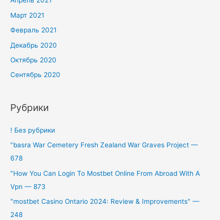
Апрель 2021
Март 2021
Февраль 2021
Декабрь 2020
Октябрь 2020
Сентябрь 2020
Рубрики
! Без рубрики
"basra War Cemetery Fresh Zealand War Graves Project —
678
"How You Can Login To Mostbet Online From Abroad With A
Vpn — 873
"mostbet Casino Ontario 2024: Review & Improvements" —
248