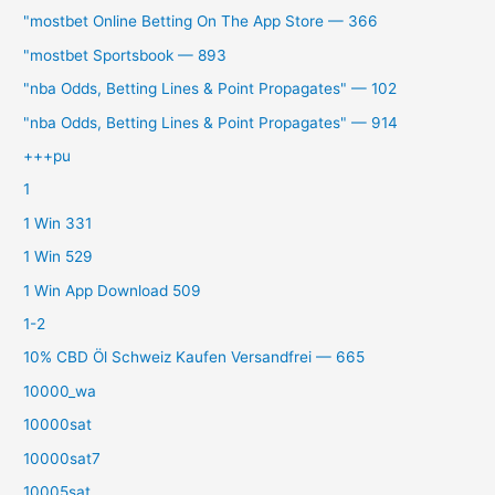
"‎mostbet Online Betting On The App Store — 366
"mostbet Sportsbook — 893
"nba Odds, Betting Lines & Point Propagates" — 102
"nba Odds, Betting Lines & Point Propagates" — 914
+++pu
1
1 Win 331
1 Win 529
1 Win App Download 509
1-2
10% CBD Öl Schweiz Kaufen Versandfrei — 665
10000_wa
10000sat
10000sat7
10005sat