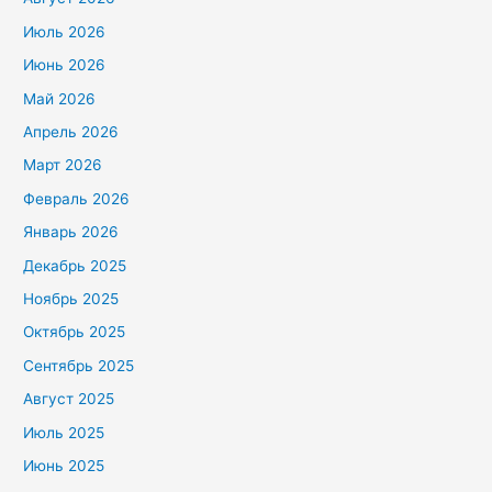
Июль 2026
Июнь 2026
Май 2026
Апрель 2026
Март 2026
Февраль 2026
Январь 2026
Декабрь 2025
Ноябрь 2025
Октябрь 2025
Сентябрь 2025
Август 2025
Июль 2025
Июнь 2025