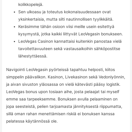
kolikkopelejä.
Sen ulkoasu ja toteutus kokonaisuudessaan ovat
yksinkertaisia, mutta silti nautinnollisen tyylikkäitä.
Keräsimme tähän osioon viisi meille usein esitettyä
kysymystä, jotka kaikki liittyvät LeoVegasin bonukseen.
LeoVegas Casinon kannattaisi kuitenkin panostaa vielä
tavoitettavuuteen sekä vastausaikoihin sähköpostitse
lähestyttäessä.
Navigointi LeoVegasin pyörteissä tapahtuu helposti, kiitos
simppelin päävalikon. Kasinon, Livekasinon sekä Vedonlyönnin,
ja aivan sivuston yläosassa on vielä kätevästi pääsy logistik.
LeoVegas bonus upon tosiaan aihe, josta pelaajat tai myself
emme saa tarpeeksemme. Bonuksen avulla pelaaminen on
jopa seesteistä, pelien tarjoamasta jännityksestä riippumatta,
sillä oman rahan menettämisen riskiä ei bonuksen kanssa
pelatessa käytännössä ole.