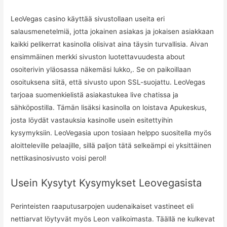
LeoVegas casino käyttää sivustollaan useita eri
salausmenetelmiä, jotta jokainen asiakas ja jokaisen asiakkaan
kaikki pelikerrat kasinolla olisivat aina täysin turvallisia. Aivan
ensimmäinen merkki sivuston luotettavuudesta about
osoiterivin yläosassa näkemäsi lukko,. Se on paikoillaan
osoituksena siitä, että sivusto upon SSL-suojattu. LeoVegas
tarjoaa suomenkielistä asiakastukea live chatissa ja
sähköpostilla. Tämän lisäksi kasinolla on loistava Apukeskus,
josta löydät vastauksia kasinolle usein esitettyihin
kysymyksiin. LeoVegasia upon tosiaan helppo suositella myös
aloitteleville pelaajille, sillä paljon tätä selkeämpi ei yksittäinen
nettikasinosivusto voisi perol!
Usein Kysytyt Kysymykset Leovegasista
Perinteisten raaputusarpojen uudenaikaiset vastineet eli
nettiarvat löytyvät myös Leon valikoimasta. Täällä ne kulkevat