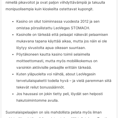
nimellä pikavoitot ja ovat paljon viihdyttävämpiä ja takuulla
monipuolisempia kuin kioskeilta ostettavat kupongit.
Kasino on ollut toiminnassa vuodesta 2012 ja sen
omistaa pörssilistattu LeoVegas STOMACH.
Kasinolle on tärkeää että pelaajat näkevät pelaamisen
mukavana tapana käyttää aikaa, mutta jos näin ei ole
löytyy sivustolta apua oikeaan suuntaan.
Pöytäkoneen kautta kasino toimii selaimella
moitteettomasti, mutta myös mobiilikokemus on
varsinkin aktiivisille pelaajille erittäin tärkeää.
Kuten yläpuolelta voi nähdä, about LeoVegasin
tervetuliaispaketti todella hyvä – ja vielä paremman siitä
tekevät reilut bonussäännöt.
Jos haussasi on jokin tietty peli, löydät sen helposti
hakutoimintomme avulla.
Suomalaispelaajien on siis mahdollista pelata myös ilman