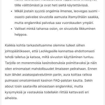
tilille välittömästi ja ovat heti sieltä käytettävissä.
Mikäli jostain syystä ongelmia ilmenee, leovegas suomi -
osasto palvelee sivustolla aamusta iltamyöhään saakka,
mutta englanniksi palvelua saa vuorokauden ympäri.
Valitset minkä tahansa osion, on sivustolla liikkuminen
helppoa.
Kaikkia kohtia tarkasteltuamme olemme tulleet siihen
johtopäätökseen, että LeoVegasille kannattaa ehdottomasti
tehdä talletus ja katsoa, miltä sivuston käyttäminen tuntuu.
Tarjolla on monenmoisia kasinobonuksia poimittavaksi ja näin
ollen erinomaiset mahdollisuudet ilmaiseen pelirahaan. Ennen
kuin lähdet asiakaspalvelutiimin pariin, aura koittaa ratkoa
pulmaasi omatoimisesti kasinon FAQ-palstan kautta. Sekin
about tosin saatavilla ainoastaan englanniksi, mutta
kysymyksiä ja vastauksia todellakin riittää kattavasti eri
aiheista.