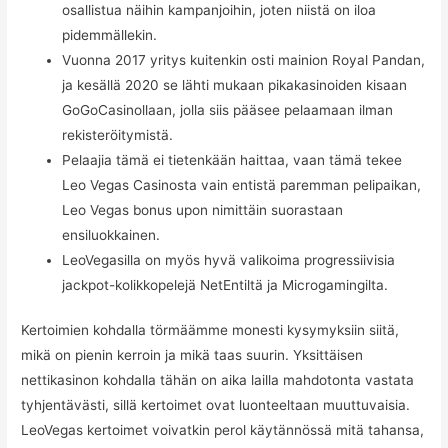
osallistua näihin kampanjoihin, joten niistä on iloa
pidemmällekin.
Vuonna 2017 yritys kuitenkin osti mainion Royal Pandan,
ja kesällä 2020 se lähti mukaan pikakasinoiden kisaan
GoGoCasinollaan, jolla siis pääsee pelaamaan ilman
rekisteröitymistä.
Pelaajia tämä ei tietenkään haittaa, vaan tämä tekee
Leo Vegas Casinosta vain entistä paremman pelipaikan,
Leo Vegas bonus upon nimittäin suorastaan
ensiluokkainen.
LeoVegasilla on myös hyvä valikoima progressiivisia
jackpot-kolikkopelejä NetEntiltä ja Microgamingilta.
Kertoimien kohdalla törmäämme monesti kysymyksiin siitä,
mikä on pienin kerroin ja mikä taas suurin. Yksittäisen
nettikasinon kohdalla tähän on aika lailla mahdotonta vastata
tyhjentävästi, sillä kertoimet ovat luonteeltaan muuttuvaisia.
LeoVegas kertoimet voivatkin perol käytännössä mitä tahansa,