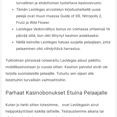
turvallinen ja ehdottoman luotettava kasinosivusto.
Tämän LeoVegas arvostelun kirjoitushetkellä uusia
pelejä ovat muun muassa Guide of 99, Nitropolis 2,
Frutz ja Wild Flower.
LeoVegas Vedonvälitys bonus on voimassa yhteensä 14
päivää siitä, kun olet liittynyt kasinon asiakkaaksi.
Näillä keinoilla LeoVegas haluaa suojella pelaajiaan, jotta
pelaaminen olisi viihdyttävä harrastus.
Tukholman pörssissä noteerattu LeoVegas about palkittu
mobiilikasinostaan jo vuosia sitten. Kasinon palvelut eivät ole
tarjolla suomalaisille pelaajille. Tutustu sen sijaan alle
listattuihin turvallisiin vaihtoehtoihin.
Parhaat Kasinobonukset Etuina Pelaajalle
Kuten jo hetki sitten totesimme, ovat LeoVegasin sivut
helppokäyttöiset kaikilla laitteille. Testaustemme aikana tai