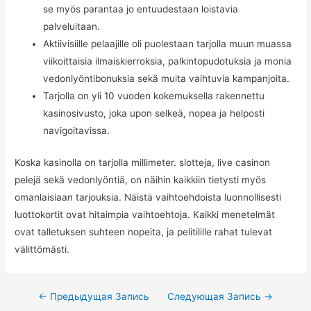
se myös parantaa jo entuudestaan loistavia
palveluitaan.
Aktiivisiille pelaajille oli puolestaan tarjolla muun muassa
viikoittaisia ilmaiskierroksia, palkintopudotuksia ja monia
vedonlyöntibonuksia sekä muita vaihtuvia kampanjoita.
Tarjolla on yli 10 vuoden kokemuksella rakennettu
kasinosivusto, joka upon selkeä, nopea ja helposti
navigoitavissa.
Koska kasinolla on tarjolla millimeter. slotteja, live casinon
pelejä sekä vedonlyöntiä, on näihin kaikkiin tietysti myös
omanlaisiaan tarjouksia. Näistä vaihtoehdoista luonnollisesti
luottokortit ovat hitaimpia vaihtoehtoja. Kaikki menetelmät
ovat talletuksen suhteen nopeita, ja pelitilille rahat tulevat
välittömästi.
Навигация
←
Предыдущая Запись
Следующая Запись
→