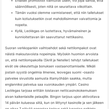
Erilaiset promootiot vaihtuvat usein, voi jopa sanoa, että
säännöllisesti, joten niitä on seurattava viikoittain.
Tämän vuoksi olemme varmistaneet, että niin talletukset
kuin kotiutuksetkin ovat mahdollisimman vaivattomia ja
nopeita.
Kyllä, LeoVegas on luotettava, hyvämaineinen ja
kunnioitettavan iän saavuttanut nettikasino.
Suoran verkkopankin vaihtoehdot sekä nettilompakot ovat
näistä maksutavoista nopeimpia. Myöskin huomion arvoista
on, että nettilompakoilla (Skrill ja Neteller) tehdyt talletukset
eivät ole oikeutettuja bonuksen vastaanottamiselle. Mikäli
jostain syystä ongelmia ilmenee, leovegas suomi -osasto
palvelee sivustolla aamusta iltamyöhään saakka, mutta
englanniksi palvelua saa vuorokauden ympäri. Casino
LeoVegas tarjoaa erittäin loistavan netticasinokokemuksen
aivan kaikenlaisille pelaajille. Bingon tarjous upon aktivoitava
14 päivän kuluessa siitä, kun on liittynyt kasinolle ja sen jälkeen
on aikaa 7 päivää panostaa tarjous sekä lunastaa palkinto.