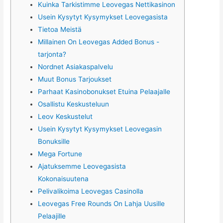
Kuinka Tarkistimme Leovegas Nettikasinon
Usein Kysytyt Kysymykset Leovegasista
Tietoa Meistä
Millainen On Leovegas Added Bonus -
tarjonta?
Nordnet Asiakaspalvelu
Muut Bonus Tarjoukset
Parhaat Kasinobonukset Etuina Pelaajalle
Osallistu Keskusteluun
Leov Keskustelut
Usein Kysytyt Kysymykset Leovegasin
Bonuksille
Mega Fortune
Ajatuksemme Leovegasista
Kokonaisuutena
Pelivalikoima Leovegas Casinolla
Leovegas Free Rounds On Lahja Uusille
Pelaajille