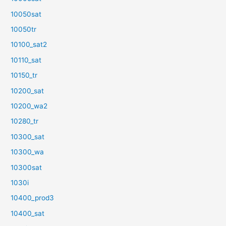
10050sat
10050tr
10100_sat2
10110_sat
10150_tr
10200_sat
10200_wa2
10280_tr
10300_sat
10300_wa
10300sat
1030i
10400_prod3
10400_sat