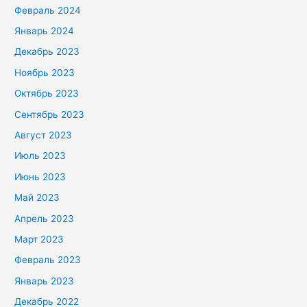
Февраль 2024
Январь 2024
Декабрь 2023
Ноябрь 2023
Октябрь 2023
Сентябрь 2023
Август 2023
Июль 2023
Июнь 2023
Май 2023
Апрель 2023
Март 2023
Февраль 2023
Январь 2023
Декабрь 2022