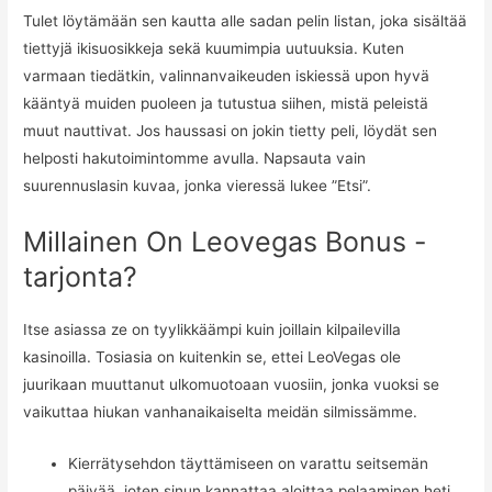
Tulet löytämään sen kautta alle sadan pelin listan, joka sisältää
tiettyjä ikisuosikkeja sekä kuumimpia uutuuksia. Kuten
varmaan tiedätkin, valinnanvaikeuden iskiessä upon hyvä
kääntyä muiden puoleen ja tutustua siihen, mistä peleistä
muut nauttivat. Jos haussasi on jokin tietty peli, löydät sen
helposti hakutoimintomme avulla. Napsauta vain
suurennuslasin kuvaa, jonka vieressä lukee ”Etsi”.
Millainen On Leovegas Bonus -
tarjonta?
Itse asiassa ze on tyylikkäämpi kuin joillain kilpailevilla
kasinoilla. Tosiasia on kuitenkin se, ettei LeoVegas ole
juurikaan muuttanut ulkomuotoaan vuosiin, jonka vuoksi se
vaikuttaa hiukan vanhanaikaiselta meidän silmissämme.
Kierrätysehdon täyttämiseen on varattu seitsemän
päivää, joten sinun kannattaa aloittaa pelaaminen heti