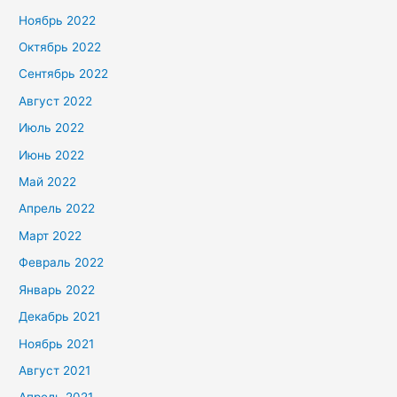
Ноябрь 2022
Октябрь 2022
Сентябрь 2022
Август 2022
Июль 2022
Июнь 2022
Май 2022
Апрель 2022
Март 2022
Февраль 2022
Январь 2022
Декабрь 2021
Ноябрь 2021
Август 2021