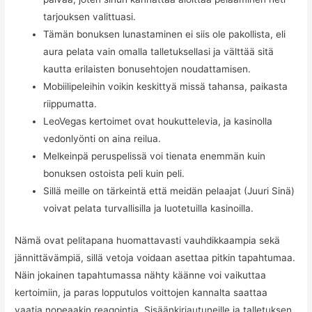
tarjouksen valittuasi.
Tämän bonuksen lunastaminen ei siis ole pakollista, eli
aura pelata vain omalla talletuksellasi ja välttää sitä
kautta erilaisten bonusehtojen noudattamisen.
Mobiilipeleihin voikin keskittyä missä tahansa, paikasta
riippumatta.
LeoVegas kertoimet ovat houkuttelevia, ja kasinolla
vedonlyönti on aina reilua.
Melkeinpä peruspelissä voi tienata enemmän kuin
bonuksen ostoista peli kuin peli.
Sillä meille on tärkeintä että meidän pelaajat (Juuri Sinä)
voivat pelata turvallisilla ja luotetuilla kasinoilla.
Nämä ovat pelitapana huomattavasti vauhdikkaampia sekä
jännittävämpiä, sillä vetoja voidaan asettaa pitkin tapahtumaa.
Näin jokainen tapahtumassa nähty käänne voi vaikuttaa
kertoimiin, ja paras lopputulos voittojen kannalta saattaa
vaatia nopeaakin reagointia. Sisäänkirjautuneille ja talletuksen